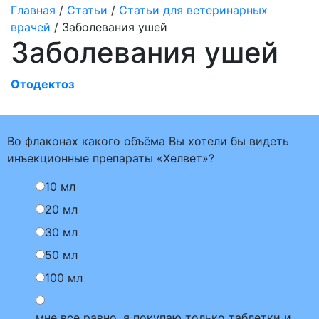
Главная
/
Статьи
/
Статьи для ветеринарных
врачей
/ Заболевания ушей
Заболевания ушей
Отодектоз
Во флаконах какого объёма Вы хотели бы видеть
инъекционные препараты «Хелвет»?
10 мл
20 мл
30 мл
50 мл
100 мл
мне все равно, я покупаю только таблетки и