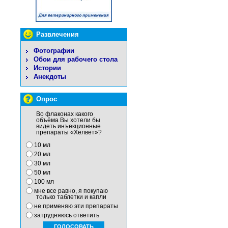
Развлечения
Фотографии
Обои для рабочего стола
Истории
Анекдоты
Опрос
Во флаконах какого
объёма Вы хотели бы
видеть инъекционные
препараты «Хелвет»?
10 мл
20 мл
30 мл
50 мл
100 мл
мне все равно, я покупаю
только таблетки и капли
не применяю эти препараты
затрудняюсь ответить