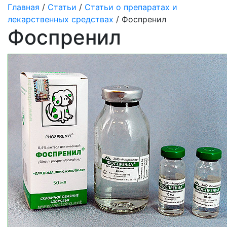
Главная
/
Статьи
/
Статьи о препаратах и
лекарственных средствах
/ Фоспренил
Фоспренил