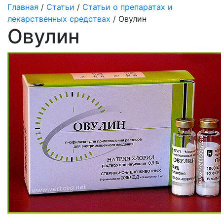
Главная
/
Статьи
/
Статьи о препаратах и
лекарственных средствах
/ Овулин
Овулин