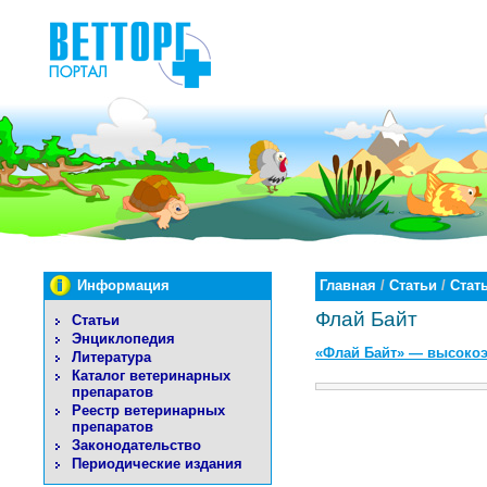
Информация
Главная
/
Статьи
/
Стат
Флай Байт
Статьи
Энциклопедия
«Флай Байт» — высокоэ
Литература
Каталог ветеринарных
препаратов
Реестр ветеринарных
препаратов
Законодательство
Периодические издания