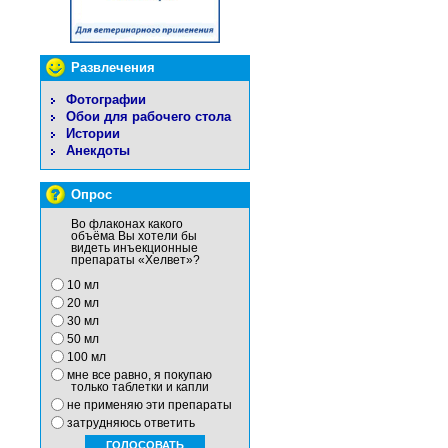
Развлечения
Фотографии
Обои для рабочего стола
Истории
Анекдоты
Опрос
Во флаконах какого
объёма Вы хотели бы
видеть инъекционные
препараты «Хелвет»?
10 мл
20 мл
30 мл
50 мл
100 мл
мне все равно, я покупаю
только таблетки и капли
не применяю эти препараты
затрудняюсь ответить