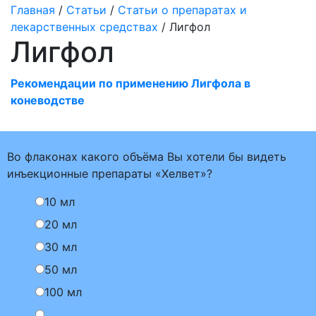
Главная
/
Статьи
/
Статьи о препаратах и
лекарственных средствах
/ Лигфол
Лигфол
Рекомендации по применению Лигфола в
коневодстве
Во флаконах какого объёма Вы хотели бы видеть
инъекционные препараты «Хелвет»?
10 мл
20 мл
30 мл
50 мл
100 мл