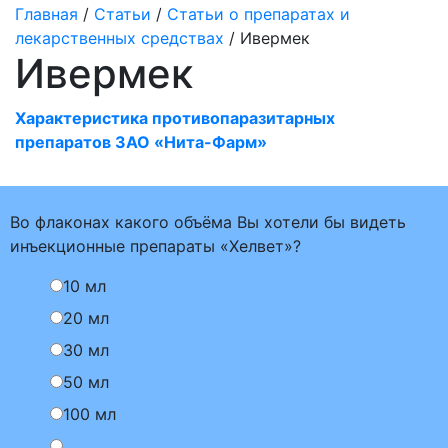
Главная
/
Статьи
/
Статьи о препаратах и
лекарственных средствах
/ Ивермек
Ивермек
Характеристика противопаразитарных
препаратов ЗАО «Нита-Фарм»
Во флаконах какого объёма Вы хотели бы видеть
инъекционные препараты «Хелвет»?
10 мл
20 мл
30 мл
50 мл
100 мл