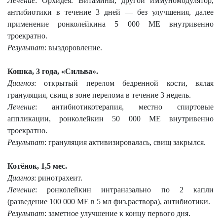
Лечение
: Орхидея. Витамины, другой иммуномодулятор,
антибиотики в течение 3 дней — без улучшения, далее
применение ронколейкина 5 000 МЕ внутривенно
троекратно.
Результат
: выздоровление.
Кошка, 3 года, «Сильва».
Диагноз
: открытый перелом бедренной кости, вялая
грануляция, свищ в зоне перелома в течение 3 недель.
Лечение
: антибиотикотерапия, местно спиртовые
аппликации, ронколейкин 50 000 МЕ внутривенно
троекратно.
Результат
: грануляция активизировалась, свищ закрылся.
Котёнок, 1,5 мес.
Диагноз
: ринотрахеит.
Лечение
: ронколейкин интраназально по 2 капли
(разведение 100 000 МЕ в 5 мл физ.раствора), антибиотики.
Результат
: заметное улучшение к концу первого дня.