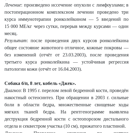
Лечение
: произведено иссечение опухоли с лимфоузлами; в
постоперационном комплексном лечении проведено три
курса иммунотерапии ронколейкином — 5 введений по
15 000 МЕ/кг через сутки, перерыв между курсами — один
месяц.
Результат
: после проведения двух курсов ронколейкина
общее состояние животного отличное, кожные покровы —
без изменений (отчёт от 23.03.2003), после проведения
третьего курса ронколейкина — устойчивая регрессия
патологии кожи (отчёт от 16.04.2003).
Собака б/п, 8 лет, кобель «Джек».
Диагноз
: В
1995 г
. перелом левой бедренной кости, проведён
накостный остеосинтез. При обращении в
2003 г
. сильные
боли в области бедра, множественные свищевые ходы
мягких тканей бедра. На рентгенограмме выявлена
деструкция бедренной кости с остеопорозом дистального
отдела и секвестром участка (
10 см
), прижатого пластиной.