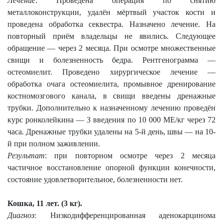
Лечение
: Проведена операция по снятию
металлоконструкции, удалён мёртвый участок кости и
проведена обработка секвестра. Назначено лечение. На
повторный приём владельцы не явились. Следующее
обращение — через 2 месяца. При осмотре множественные
свищи и болезненность бедра. Рентгенограмма —
остеомиелит. Проведено хирургическое лечение —
обработка очага остеомиелита, промывное дренирование
костномозгового канала, в свищи введены дренажные
трубки. Дополнительно к назначенному лечению проведён
курс ронколейкина — 3 введения по 10 000 МЕ/кг через 72
часа. Дренажные трубки удалены на 5-й день, швы — на 10-
й при полном заживлении.
Результат
: при повторном осмотре через 2 месяца
частичное восстановление опорной функции конечности,
состояние удовлетворительное, болезненности нет.
Кошка, 11 лет. (
3 кг
).
Диагноз
: Низкодифференцированная аденокарцинома