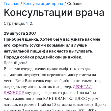
Главная
/
Консультации врача
/ Собаки
Консультации врача
Страницы:
1
,
2
.
29 августа 2007
Приобрел щенка. Хотел бы у вас узнать как мне
его кормить (сухими кормами или лучше
натуральной пищей)и как часто выгуливать.
Порода собаки родезийский риджбек.
Добрый день!
В первую очередь щенку нужно выбрать место для
кормления, недопустимо переносить миску с места на
место. Если Ваш щенок еще не обработан от гельминтов,
надо дать ему ангельминтик (например,
ДРОНТАЛ
ДЖУНИОР
внутрь однократно из расчета 1 мл на
1 кг
массы животного
или КАНИКВАНТЕЛ ПЛЮС утром
натощак из расчета 1 таб на
10 кг
массы животного). Щенка
в возрасте 2 месяцев кормят 5 раз в день по 300 –
400 г