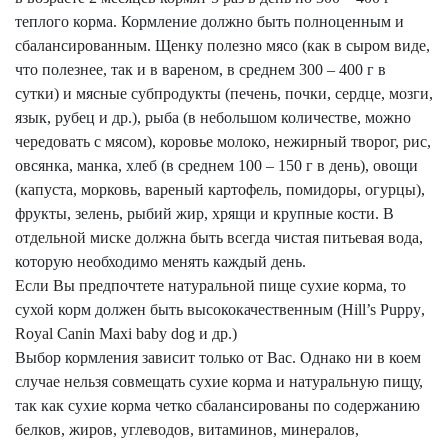
теплого корма. Кормление должно быть полноценным и
сбалансированным. Щенку полезно мясо (как в сыром виде,
что полезнее, так и в вареном, в среднем 300 –
400 г
в
сутки) и мясные субпродукты (печень, почки, сердце, мозги,
язык, рубец и др.), рыба (в небольшом количестве, можно
чередовать с мясом), коровье молоко, нежирный творог, рис,
овсянка, манка, хлеб (в среднем 100 –
150 г
в день), овощи
(капуста, морковь, вареный картофель, помидоры, огурцы),
фрукты, зелень, рыбий жир, хрящи и крупные кости. В
отдельной миске должна быть всегда чистая питьевая вода,
которую необходимо менять каждый день.
Если Вы предпочтете натуральной пище сухие корма, то
сухой корм должен быть высококачественным (Hill’s
Puppy
,
Royal
Canin
Maxi
baby
dog
и др.)
Выбор кормления зависит только от Вас. Однако ни в коем
случае нельзя совмещать сухие корма и натуральную пищу,
так как сухие корма четко сбалансированы по содержанию
белков, жиров, углеводов, витаминов, минералов,