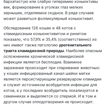
бархатистую или слабую гиперемию коньюктивы
век, формирование в уголках глаз мелких
зернышек, отделяемое скудное. В ряде случаев
может развиться фолликулярный коньюктивит.
Обследование 126 кошек и 48 котов с
хламидиозным коньюнктивитом и ринитом
показало, что 57,9% и 35,4% (соответственно) из
них имеют также патологию
урогенитального
тракта хламидиозной природы
. Наиболее опасным
осложнением хронической хламидиозной
инфекции является бесплодие. Взаимное
заражение происходит при спаривании животных:
у кошек инфицированный канал шейки матки
является персистирующим резервуаром хламидии
и служит источником возбудителя инфекции для
котов, а у последних возбудитель локализуется в
семенниках и выделяется со спермой. И в том и
другом случае оплодотворения не происходит.