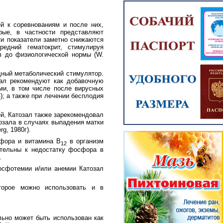
й к соревнованиям и после них,
рые, в частности представляют
ти показатели заметно снижаются
редний гематокрит, стимулируя
в до физиологической нормы (W.
дный метаболический стимулятор.
зал рекомендуют как добавочную
ми, в том числе после вирусных
); а также при лечении бесплодия
й, Катозал также зарекомендовал
зала в случаях выпадения матки
g, 1980г).
сфора и витамина В
в организм
12
ительны к недостатку фосфора в
.
фосфотемии и/или анемии Катозал
торое можно использовать и в
льно может быть использован как