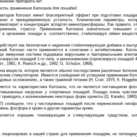
енению препарата нет.
сть применения Катозала для лошадей:
второв Катозал имеет благоприятный эффект при подготовке лошаде
знос и преждевременную усталость. Клинические параметры, кото
ематокрит и концентрация аспартат-аминотрансферазы. Как правило, э
пряжении, стрессе. Применение Катозала значительно повышает с
ы в организме лошади и, соответственно, стабилизируя обмен вещест
действует как безопасная и надежная стабилизирующая добавка и выго
аний Катозал часто применяется в сочетании с антибиотиками. Като
где иммунная система подорвана вирусными и бактериальными агента
есвирусом лошадей 1-го типа, и ринопневмонии (герпесвируса лошадей 4
т., 1981; X. Roesch и др., 1992; G. Schulze, 1968).
на веществ, которое является обычно последствием различных болезне
еским стимулятором. Имеются сообщения об успешном применении Като
довых осложнениях, а также травяной тетании (Н. Сгап, 1975; К. Ruggeber
яется та характеристика Катозала, что он является поставщиком фо
повышенных нагрузках у спортивных лошадей. Лошади очень чувств
т приводить к возникновению некоторых форм хромоты (Q. Kaneko, 1980)
987) сообщили, что у чистокровных лошадей после перенесенной гипо
вень фосфора в крови и другие параметры крови.
является хорошим тонизирующим и стимулирующим средством, ко
е лицензирован в нашей стране для применения лошадям, но потенциа