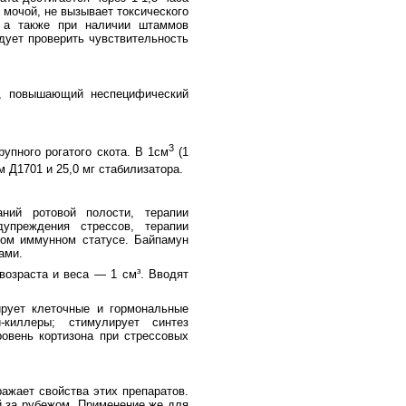
 мочой, не вызывает токсического
, а также при наличии штаммов
дует проверить чувствительность
т, повышающий неспецифический
3
пного рогатого скота. В 1см
(1
 Д1701 и 25,0 мг стабилизатора.
ний ротовой полости, терапии
упреждения стрессов, терапии
ном иммунном статусе. Байпамун
ами.
возраста и веса — 1 см³. Вводят
ирует клеточные и гормональные
-киллеры; стимулирует синтез
ровень кортизона при стрессовых
ражает свойства этих препаратов.
й за рубежом. Применение же для