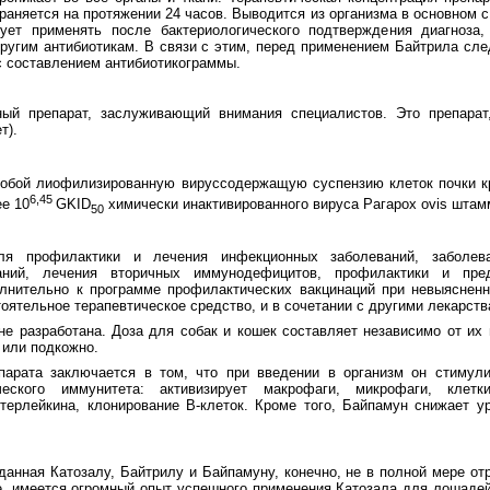
раняется на протяжении 24 часов. Выводится из организма в основном с
ует применять после бактериологического подтверждения диагноза
другим антибиотикам. В связи с этим, перед применением Байтрила сле
с составлением антибиотикограммы.
ный препарат, заслуживающий внимания специалистов. Это препара
т).
собой лиофилизированную вируссодержащую суспензию клеток почки кру
6,45
ее 10
GKID
химически инактивированного вируса Рагарох ovis штамм
50
ля профилактики и лечения инфекционных заболеваний, заболева
аний, лечения вторичных иммунодефицитов, профилактики и пред
олнительно к программе профилактических вакцинаций при невыяснен
оятельное терапевтическое средство, и в сочетании с другими лекарств
е разработана. Доза для собак и кошек составляет независимо от их 
 или подкожно.
арата заключается в том, что при введении в организм он стимул
еского иммунитета: активизирует макрофаги, микрофаги, клетки
терлейкина, клонирование В-клеток. Кроме того, Байпамун снижает у
 данная Катозалу, Байтрилу и Байпамуну, конечно, не в полной мере от
е, имеется огромный опыт успешного применения Катозала для лошаде