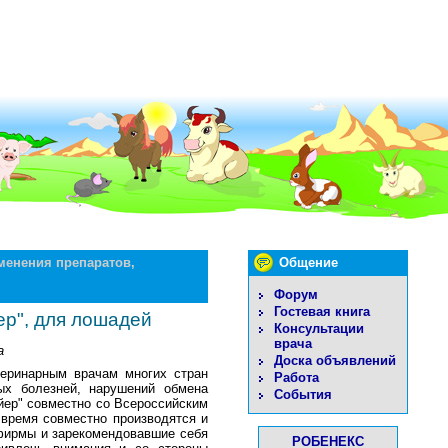
менения препаратов,
Общение
Форум
Гостевая книга
р", для лошадей
Консультации
врача
а
Доска объявлений
теринарным врачам многих стран
Работа
ых болезней, нарушений обмена
События
йер" совместно со Всероссийским
время совместно производятся и
 фирмы и зарекомендовавшие себя
РОБЕНЕКС