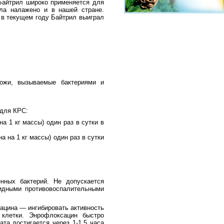
Байтрил широко применяется для
ила налажено и в нашей стране.
 в текущем году Байтрил выиграл
кожи, вызываемые бактериями и
 для КРС:
а 1 кг массы) один раз в сутки в
а на 1 кг массы) один раз в сутки
нных бактерий. Не допускается
идными противовоспалительными
ацина — ингибировать активность
клетки. Энрофлоксацин быстро
ата достигается через 1-1,5 часа