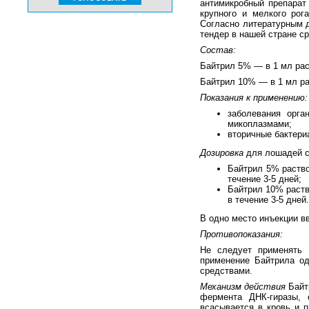
антимикробный препарат
крупного и мелкого рог
Согласно литературным д
тендер в нашей стране ср
Состав:
Байтрил 5% — в 1 мл рас
Байтрил 10% — в 1 мл ра
Показания к применению:
заболевания орга
микоплазмами;
вторичные бактери
Дозировка
для лошадей сп
Байтрил 5% раство
течение 3-5 дней;
Байтрил 10% раство
в течение 3-5 дней.
В одно место инъекции вв
Противопоказания:
Не следует применять 
применение Байтрила о
средствами.
Механизм действия
Байт
фермента ДНК-гиразы, 
всасывается в кровь и п