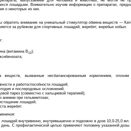
репараты, выпускаемые для человека и животных, не могли не п
ихся лошадьми. Внимательно изучив информацию о препаратах, предн
ия о некоторых из них.
ы обратить внимание на уникальный стимулятор обмена веществ — Кат
няется за рубежом для спортивных лошадей, жеребят, жеребых кобыл.
т:
ина (витамина В
);
12
оксибензоата;
.
а веществ, вызванные несбалансированным кормлением, плохим
вности и работоспособности лошадей;
лодия и послеродовых осложнений;
овой парез (совместно с кальциевой терапией);
и анемии при гельмиитозах;
 истощение лошадей;
ста жеребят.
менения:
 лошадей внутривенно, внутримышечно и подкожно в дозе 10,0-25,0 мл.
день. С профилактической целью применяют половину указанной дозы.