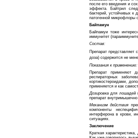
после его введения и сох
эффекта. Байтрил след
бактерий, устойчивых к 
патогенной микрофлоры 
Байпамун
Байпамуи тоже интерес
иммунитет (параиммуните
Состав:
Препарат представляет 
доза) содержится не мен
Показания к применению:
Препарат применяют д
респираторных заболев
кортикостероидами, доп
применяется и как самост
Дозировка
для лошадей н
препарат внутримышечно
Механизм действия
преп
компоненты неспецифич
интерферона в крови, ин
ситуациях.
Заключение
Краткая характеристика,
Как уже говорилось выш