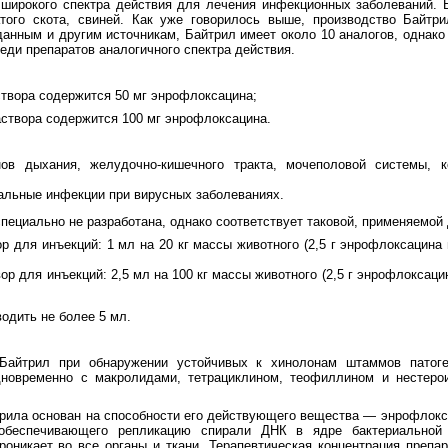
 широкого спектра действия для лечения инфекционных заболеваний. 
атого скота, свиней. Как уже говорилось выше, производство Байтр
анным и другим источникам, Байтрил имеет около 10 аналогов, однако
еди препаратов аналогичного спектра действия.
твора содержится 50 мг энрофлоксацина;
створа содержится 100 мг энрофлоксацина.
нов дыхания, желудочно-кишечного тракта, мочеполовой системы, 
альные инфекции при вирусных заболеваниях.
ециально не разработана, однако соответствует таковой, применяемой
р для инъекций: 1 мл на 20 кг массы животного (2,5 г энрофлоксацина н
р для инъекций: 2,5 мл на 100 кг массы животного (2,5 г энрофлоксацин
одить не более 5 мл.
Байтрил при обнаружении устойчивых к хинолонам штаммов патоге
дновременно с макролидами, тетрациклином, теофиллином и нестеро
рила основан на способности его действующего вещества — энрофлокс
обеспечивающего репликацию спирали ДНК в ядре бактериальной 
роникает во все органы и ткани. Терапевтическая концентрация препар