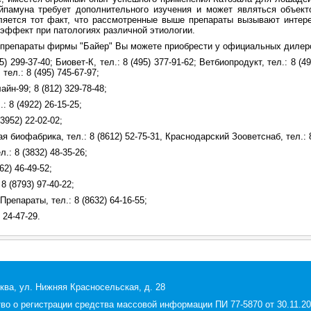
памуна требует дополнительного изучения и может являться объект
яется тот факт, что рассмотренные выше препараты вызывают интере
эффект при патологиях различной этиологии.
препараты фирмы "Байер" Вы можете приобрести у официальных дилеро
5) 299-37-40; Биовет-К, тел.: 8 (495) 377-91-62; Ветбиопродукт, тел.: 8 (495
тел.: 8 (495) 745-67-97;
йн-99; 8 (812) 329-78-48;
 8 (4922) 26-15-25;
3952) 22-02-02;
 биофабрика, тел.: 8 (8612) 52-75-31, Краснодарский Зооветснаб, тел.: 8
л.: 8 (3832) 48-35-26;
62) 46-49-52;
8 (8793) 97-40-22;
епараты, тел.: 8 (8632) 64-16-55;
 24-47-29.
ква, ул. Нижняя Красносельская, д. 28
 о регистрации средства массовой информации ПИ 77-5870 от 30.11.200