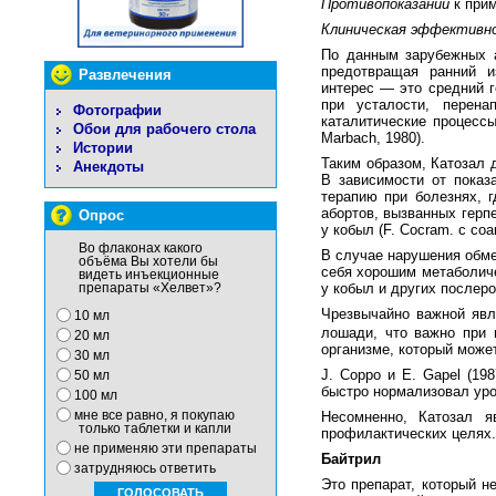
Противопоказаний
к прим
Клиническая эффективно
По данным зарубежных а
предотвращая ранний и
Развлечения
интерес — это средний г
при усталости, перена
Фотографии
каталитические процесс
Обои для рабочего стола
Marbach, 1980).
Истории
Таким образом, Катозал 
Анекдоты
В зависимости от показ
терапию при болезнях, 
абортов, вызванных герп
Опрос
у кобыл (F. Cocram. с соав
Во флаконах какого
В случае нарушения обме
объёма Вы хотели бы
себя хорошим метаболич
видеть инъекционные
у кобыл и других послеро
препараты «Хелвет»?
Чрезвычайно важной явл
10 мл
лошади, что важно при 
20 мл
организме, который може
30 мл
J. Сорро и Е. Gapel (1
50 мл
быстро нормализовал уро
100 мл
мне все равно, я покупаю
Несомненно, Катозал 
только таблетки и капли
профилактических целях.
не применяю эти препараты
Байтрил
затрудняюсь ответить
Это препарат, который н