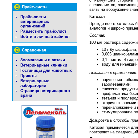
с наилучшей стороны п
специалистов, занимающ
Прайс-листы
взять на вооружение знан
Катозал
Прайс-листы
ветеринарных
Прежде всего хотелось б
организаций
аналогов и широко приме
Разместить прайс-лист
Состав:
Войти в личный кабинет
100 мл раствора содержи
10 г бутафосфана;
Справочная
0,005 цианкобалам
0,1 г метил-4-гидр
Зоомагазины и аптеки
воду для инъекций
Ветеринарные клиники
Гостиницы для животных
Показания к применению:
Приюты
нарушения обмен
Ветеринарные
заболеваниями;
лаборатории
снижение продукти
Страница ветеринарного
профилактика бесп
врача
тетания и послерод
вторичные анемии 
перенапряжение и
стимулирование ро
Дозировка и способы при
Катозал применяется для
повторяют на следующий 