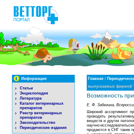
Информация
Главная
/
Периодически
выпускаемых фирмой "
Статьи
Энциклопедия
Возможность при
Литература
Каталог ветеринарных
Е. Ф. Забегина, Всеросс
препаратов
Широкий ассортимент пр
Реестр ветеринарных
проводить результатив
препаратов
веществ и других патоло
Законодательство
научно-исследовательск
Периодические издания
продаются в СНГ такие п