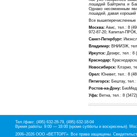
лошадей Байтрила и Бай
Однако несомненным явл
лошадей, давая хороший 
Все вышеперечисленные 
Москва:
Авис, тел.: 8 (49
972-87-20; Капитал-ПРОК, 
Санкт-Петербург:
Имэксла
Владимир:
ВНИИЗЖ, тел.:
Иркутск:
Дезирс, тел.: 8 (
Краснодар:
Краснодарская
Новосибирск:
Клэрио, те
Орел:
Юнивет, тел.: 8 (48
Пятигорск:
Бештау, тел.: 
Ростов-на-Дону:
БиоМедПр
Уфа:
Ветна, тел.: 8 (3472)
Тел./факс: (495) 632-28-79, (495) 632-18-04
Время работы: 9:00 — 18:00 (кроме субботы и воскресенья). Мос
2006–2026 ООО «ВЕТТОРГ». Все права защищены. Свидетельство