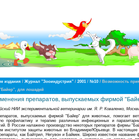
е издания
/
Журнал "Зооиндустрия"
/
2001
/
№10
/ Возможность при
Байер", для лошадей
менения препаратов, выпускаемых фирмой "Байе
ийский НИИ экспериментальной ветеринарии им. Я. Р. Коваленко, Москв
епаратов, выпускаемых фирмой "Байер" для животных, помогает ве
ную профилактику и терапию различных инфекционных и паразитарн
гий. В России налажено производство некоторых препаратов фирмы "Ба
им институтом защиты животных во Владимире/Юрьевце. В настоящее 
репараты, как Байтрил, Негувон и Баймек. Широко известное название