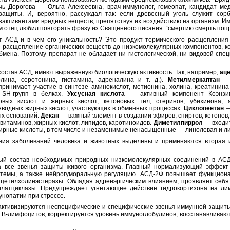
ь Дорогова — Ольга Алексеевна, врач-иммунолог, гомеопат, кандидат ме
защиты. И, вероятно, рассуждал так: если древесный уголь служит сорб
зактивантами вредных веществ, препятствуя их воздействию на организм. И
 отец любил повторять фразу из Священного писания: “смертию смерть попр
т АСД и в чем его уникальность? Это продукт термического расщепления 
 расщепление органических веществ до низкомолекулярных компонентов, к
бмена. Поэтому препарат не обладает ни гистологической, ни видовой спе
состав АСД, имеют выраженную биологическую активность. Так, например,
ац
олина, серотонина, гистамина, адреналина и т. д.).
Метилмеркаптан
— 
принимает участие в синтезе аминокислот, метионина, холина, креатинин
е
SH
-групп в белках.
Уксусная кислота
— активный компонент Коэнзим
новых кислот и жирных кислот, кетоновых тел, стеринов, убихинона,
зводных жирных кислот, участвующих в обменных процессах.
Циклопентан
—
ых оснований.
Декан
— важный элемент в создании эфиров, спиртов, кетонов,
 витаминов, жирных кислот, липидов, каротиноидов.
Диметилпиррол
— входит
 жирные кислоты, в том числе и незаменимые ненасыщенные — линолевая и л
ния заболеваний человека и животных выделены и применяются вторая 
ый состав необходимых природных низкомолекулярных соединений в АСД
а все звенья защиты живого организма. Главный нормализующий эффект 
стемы, а также нейрогуморальную регуляцию. АСД-2Ф повышает функциона
цетилхолинэстеразы. Обладая адренэргическим влиянием, проявляет себя
латциклазы. Предупреждает угнетающее действие гидрокортизона на ли
унопатии при стрессе.
ктивизируются неспецифические и специфические звенья иммунной защиты,
 В-лимфоцитов, корректируется уровень иммуноглобулинов, восстанавлива