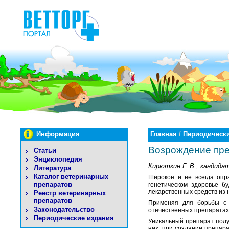
Информация
Главная
/
Периодически
Возрождение пр
Статьи
Энциклопедия
Кирюткин Г. В., кандидат
Литература
Каталог ветеринарных
Широкое и не всегда опр
препаратов
генетическом здоровье б
лекарственных средств из 
Реестр ветеринарных
препаратов
Применяя для борьбы с 
Законодательство
отечественных препаратах.
Периодические издания
Уникальный препарат получ
них, при создании препар