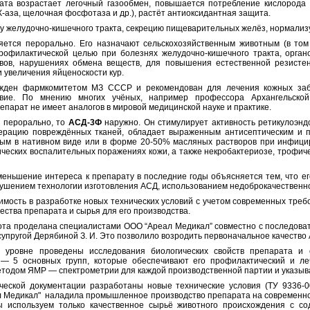
ата возрастает легочный газообмен, повышается потребление кислорода
К-аза, щелочная фосфотаза и др.), растёт антиоксидантная защита.
у желудочно-кишечного тракта, секрецию пищеварительных желёз, нормализ
ется перорально. Его назначают сельскохозяйственным животным (в том
рофилактической целью при болезнях желудочно-кишечного тракта, орган
вов, нарушениях обмена веществ, для повышения естественной резистен
и увеличения яйценоскости кур.
ржден фармкомитетом МЗ СССР и рекомендован для лечения кожных заб
твие. По мнению многих учёных, например профессора Архангельско
епарат не имеет аналогов в мировой медицинской науке и практике.
 перорально, то
АСД-3Ф
наружно. Он стимулирует активность ретикулоэнд
нерацию повреждённых тканей, обладает выраженным антисептическим и 
ым в нативном виде или в форме 20-50% масляных растворов при инфици
ических воспалительных поражениях кожи, а также некробактериозе, трофиче
меньшение интереса к препарату в последние годы объясняется тем, что ег
рушением технологии изготовления АСД, использованием недоброкачественно
мость в разработке новых технических условий с учетом современных требо
чества препарата и сырья для его производства.
та проделана специалистами ООО “Ареал Медикал” совместно с последоват
 супругой Дерябиной З. И. Это позволило возродить первоначальное качество
 уровне проведены исследования биологических свойств препарата и 
 — 5 основных групп, которые обеспечивают его профилактический и л
тодом ЯМР — спектрометрии для каждой производственной партии и указыва
ческой документации разработаны новые технические условия (ТУ 9336-0
 Медикал" наладила промышленное производство препарата на современном
ы используем только качественное сырьё животного происхождения с с