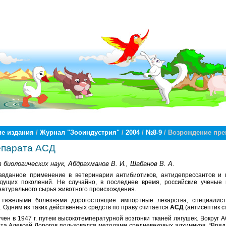
е издания
/
Журнал "Зооиндустрия"
/
2004
/
№8-9
/ Возрождение пре
епарата АСД
 биологических наук, Абдрахманов В. И., Шабанов В. А.
авданное применение в ветеринарии антибиотиков, антидепрессантов и 
удущих поколений. Не случайно, в последнее время, российские ученые
натурального сырья животного происхождения.
тяжелыми болезнями дорогостоящие импортные лекарства, специалис
 Одним из таких действенных средств по праву считается
АСД
(антисептик с
ен в 1947 г. путем высокотемпературной возгонки тканей лягушек. Вокруг 
ата Алексей Дорогов пользовался методами средневековых алхимиков. “Вряд