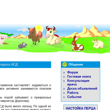
парата АСД
Общение
Форум
Гостевая книга
Консультации
врача
гормонов заставляет задуматься о
Доска объявлений
 все активнее занимаются поиском
Работа
События
ты порой забывают о прекрасных
тимулятор Дорогова).
АСД было много легенд. По одной из
НАСТОЙКА ПЕРЦА
 ли это утверждение можно назвать