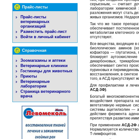
серьезным, — считает доч
Прайс-листы
лаборатории химической 
разложения могут стать де
Прайс-листы
живых организмов. Недаром
ветеринарных
Так что же такое препара
организаций
обеспечивает постепенное
Разместить прайс-лист
метаболитам клеточного о
Войти в личный кабинет
отсутствуют.
Все вещества, входящие в 
биологических аминов (х
Справочная
кофактора — глутатиона, 
блокирует аутоокислени
Зоомагазины и аптеки
дикарбоновых, трикарбо
Ветеринарные клиники
обеспечивает синтез прои
пуриновых и пиримидинов
Гостиницы для животных
восстановления, в синтезе
Приюты
того, в АСД присутствуют
Ветеринарные
Для профилактики и лече
лаборатории
АСД-3Ф)
.
Страница ветеринарного
врача
Богатый многокомпонентн
воздействия препарата н
вегетативную нервные си
системы ацетилхолин — а
действие фермента адени
препятствуя развитию имм
При применении
АСД-2Ф
а
Нормализуется количество
Т-лимфоцитов.