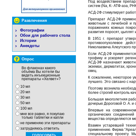
Под воздействием препар
систем (
Na
,
K
- АТФ-аза, РН
АСД-2Ф стимулирует работ
Препарат АСД-2Ф применя
Развлечения
животным с лечебной и п
поражениях кожных покро
Фотографии
развития поросят, цыплят 
Обои для рабочего стола
В 1951 г. препарат утве
Истории
противоопухолевое дейс
Анекдоты
Николаевича Алеутского пр
Если АСД-2Ф применяется
трофику и ускоряет реге
Опрос
АСД-ЗФ назначают животн
экземах, дерматитах, хрон
Во флаконах какого
овец.
объёма Вы хотели бы
видеть инъекционные
К сожалению, некоторое у
препараты «Хелвет»?
лучшего. Это связано с на
10 мл
Поэтому возникла необходи
20 мл
более строгий контроль ка
30 мл
Большая многолетняя рабо
50 мл
дочерью Дороговой О. А. и
100 мл
Впервые на современном
мне все равно, я покупаю
органических соединений
только таблетки и капли
вещества определяются ме
не применяю эти препараты
Взамен устаревшей техни
затрудняюсь ответить
применению. Фирма “Ареал
специальному проекту. М