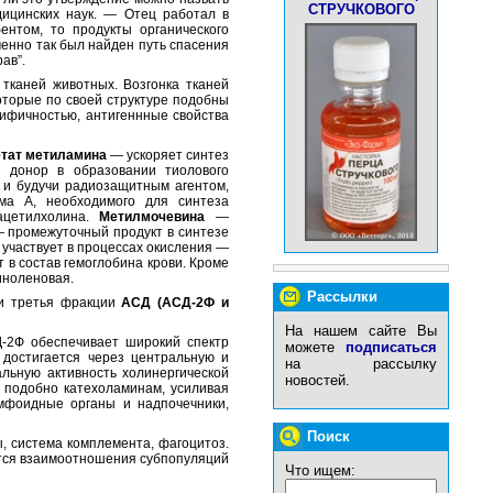
СТРУЧКОВОГО
дицинских наук. — Отец работал в
ентом, то продукты органического
менно так был найден путь спасения
ав”.
тканей животных. Возгонка тканей
оторые по своей структуре подобны
цифичностью, антигеннные свойства
етат метиламина
— ускоряет синтез
донор в образовании тиолового
а и будучи радиозащитным агентом,
а А, необходимого для синтеза
 ацетилхолина.
Метилмочевина
—
 промежуточный продукт в синтезе
 участвует в процессах окисления —
 в состав гемоглобина крови. Кроме
иноленовая.
Рассылки
и третья фракции
АСД (АСД-2Ф и
На нашем сайте Вы
-2Ф обеспечивает широкий спектр
можете
подписаться
достигается через центральную и
на рассылку
льную активность холинергической
новостей.
 подобно катехоламинам, усиливая
мфоидные органы и надпочечники,
Поиск
 система комплемента, фагоцитоз.
ются взаимоотношения субпопуляций
Что ищем: