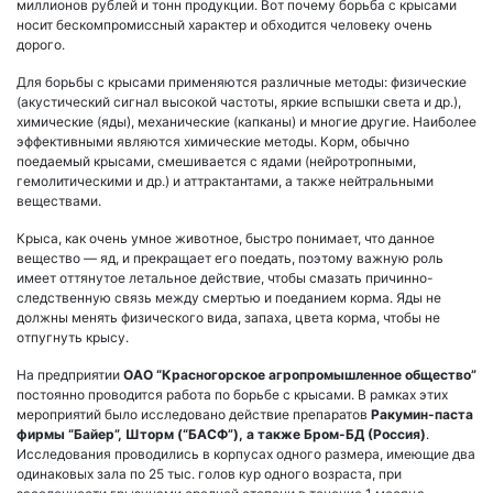
миллионов рублей и тонн продукции. Вот почему борьба с крысами
носит бескомпромиссный характер и обходится человеку очень
дорого.
Для борьбы с крысами применяются различные методы: физические
(акустический сигнал высокой частоты, яркие вспышки света и др.),
химические (яды), механические (капканы) и многие другие. Наиболее
эффективными являются химические методы. Корм, обычно
поедаемый крысами, смешивается с ядами (нейротропными,
гемолитическими и др.) и аттрактантами, а также нейтральными
веществами.
Крыса, как очень умное животное, быстро понимает, что данное
вещество — яд, и прекращает его поедать, поэтому важную роль
имеет оттянутое летальное действие, чтобы смазать причинно-
следственную связь между смертью и поеданием корма. Яды не
должны менять физического вида, запаха, цвета корма, чтобы не
отпугнуть крысу.
На предприятии
ОАО “Красногорское агропромышленное общество”
постоянно проводится работа по борьбе с крысами. В рамках этих
мероприятий было исследовано действие препаратов
Ракумин-паста
фирмы “Байер”, Шторм (“БАСФ”), а также Бром-БД (Россия)
.
Исследования проводились в корпусах одного размера, имеющие два
одинаковых зала по 25 тыс. голов кур одного возраста, при