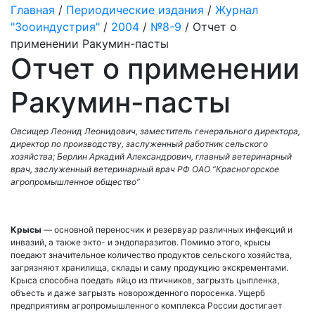
Главная
/
Периодические издания
/
Журнал
"Зооиндустрия"
/
2004
/
№8-9
/ Отчет о
применении Ракумин-пасты
Отчет о применении
Ракумин-пасты
Овсищер Леонид Леонидович, заместитель генерального директора,
директор по производству, заслуженный работник сельского
хозяйства; Берлин Аркадий Александрович, главный ветеринарный
врач, заслуженный ветеринарный врач РФ ОАО “Красногорское
агропромышленное общество”
Крысы
— основной переносчик и резервуар различных инфекций и
инвазий, а также экто- и эндопаразитов. Помимо этого, крысы
поедают значительное количество продуктов сельского хозяйства,
загрязняют хранилища, склады и саму продукцию экскрементами.
Крыса способна поедать яйцо из птичников, загрызть цыпленка,
объесть и даже загрызть новорожденного поросенка. Ущерб
предприятиям агропромышленного комплекса России достигает