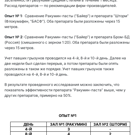
заселенности грызунами средней степени в течение 1 месяца.
Расход препаратов — по рекомендации фирм-производителей.
Опыт № 1
:
Сравнение Ракумин-пасты (“Байер”) и препарата “Шторм”
(Флокумафен, “БАСФ”). Оба препарата были разложены через 15
метров.
Опыт № 2
: Сравнение Ракумин-пасты (“Байер”) и препарата Бром-БД
(Россия) (смешанного с зерном 1:20). Оба препарата были разложены
через 15 метров.
Учет павших грызунов проводился на 4-й, 8-й и 10-й день. Далее на
две недели был сделан перерыв, а потом препараты были опять
разложены в таком же порядке. Учет павших грызунов также
проводился на 4-й, 8-й и 10-й день.
В результате проведенного исследования можно заключить, что
показатель эффективности препарата “Ракумин-паста” выше, чем у
других препаратов, примерно на 50%.
ОПЫТ №1
ДЕНЬ
ЗАЛ №1 (РАКУМИН)
ЗАЛ №2 (ШТОРМ)
4-Й
3
-
8-Й
4
2