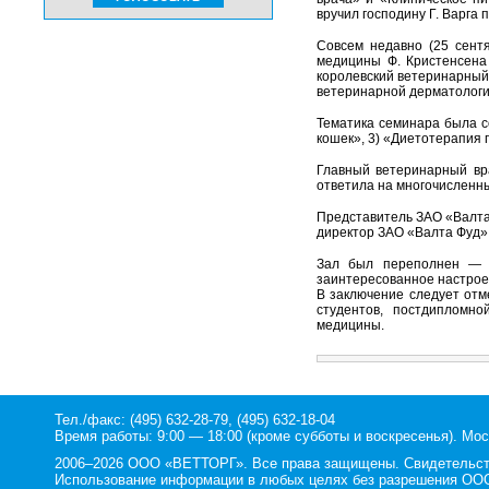
вручил господину Г. Варга
Совсем недавно (25 сент
медицины Ф. Кристенсена
королевский ветеринарный 
ветеринарной дерматологи
Тематика семинара была со
кошек», 3) «Диетотерапия 
Главный ветеринарный врач
ответила на многочисленн
Представитель ЗАО «Валта 
директор ЗАО «Валта Фуд»
Зал был переполнен — 2
заинтересованное настроен
В заключение следует отм
студентов, постдипломно
медицины.
Тел./факс: (495) 632-28-79, (495) 632-18-04
Время работы: 9:00 — 18:00 (кроме субботы и воскресенья). Мос
2006–2026 ООО «ВЕТТОРГ». Все права защищены. Свидетельство
Использование информации в любых целях без разрешения ООО