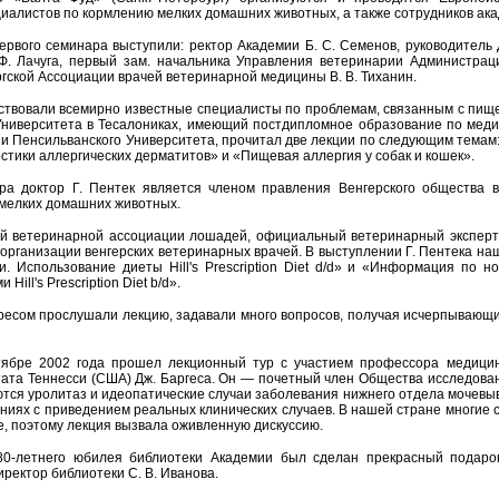
иалистов по кормлению мелких домашних животных, а также сотрудников ака
первого семинара выступили: ректор Академии Б. С. Семенов, руководитель
. Лачуга, первый зам. начальника Управления ветеринарии Администраци
гской Ассоциации врачей ветеринарной медицины В. В. Тиханин.
твовали всемирно известные специалисты по проблемам, связанным с пищево
Университета в Тесалониках, имеющий постдипломное образование по мед
и Пенсильванского Университета, прочитал две лекции по следующим темам
тики аллергических дерматитов» и «Пищевая аллергия у собак и кошек».
ура доктор Г. Пентек является членом правления Венгерского общества 
мелких домашних животных.
й ветеринарной ассоциации лошадей, официальный ветеринарный эксперт 
организации венгерских ветеринарных врачей. В выступлении Г. Пентека на
. Использование диеты Hill's Prescription Diet d/d» и «Информация по 
ill's Prescription Diet b/d».
ресом прослушали лекцию, задавали много вопросов, получая исчерпывающи
тябре 2002 года прошел лекционный тур с участием профессора медици
ата Теннесси (США) Дж. Баргеса. Он — почетный член Общества исследова
ся уролитаз и идеопатические случаи заболевания нижнего отдела мочевыво
ниях с приведением реальных клинических случаев. В нашей стране многие 
е, поэтому лекция вызвала оживленную дискуссию.
80-летнего юбилея библиотеки Академии был сделан прекрасный подаро
ректор библиотеки С. В. Иванова.