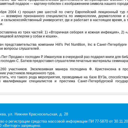
 памятный подарок — картину-гобелен с изображением символа нашего город
ября 2004 г.) прошел уже шестой по счету Европейский лекционный тур 
 — всемирно признанного специалиста по иммунологии, дерматологии и а
и сельскохозяйственный университет, где и работает в настоящее время, а
и.
ставлена из трех частей: 1) «Вторичная себорея и кожная инфекция», 2) «
пищевой аллергии у собак и кошек».
 представительства компании Hill's Pet Nuntition, Inc в Санкт-Петербург
ые вопросы слушателей.
Пет Продакс» господин Р. Имангулов в очередной раз подарил книги для би
 господин С. Батков предоставил слушателям печатные материалы семинара 
60 участников. Эксклюзивная манера господина Ф. Кристенсена в про
ие участников лекционного тура.
етить, что такого рода мероприятия, проводимые на базе ВУЗа, способст
й квалификации специалистов и престижа Санкт-Петербургской госуда
ква, ул. Нижняя Красносельская, д. 28
 о регистрации средства массовой информации ПИ 77-5870 от 30.11.200
 «Ветторг» запрещено.