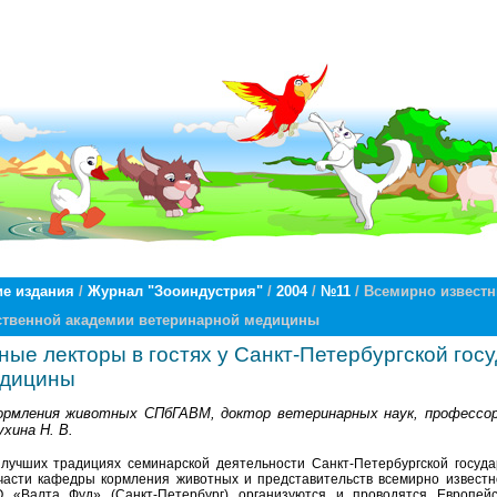
е издания
/
Журнал "Зооиндустрия"
/
2004
/
№11
/ Всемирно известн
рственной академии ветеринарной медицины
ные лекторы в гостях у Санкт-Петербургской гос
едицины
ормления животных СПбГАВМ, доктор ветеринарных наук, профессор
хина Н. В.
 лучших традициях семинарской деятельности Санкт-Петербургской госуд
части кафедры кормления животных и представительств всемирно извест
О «Валта Фуд» (Санкт-Петербург) организуются и проводятся Европей