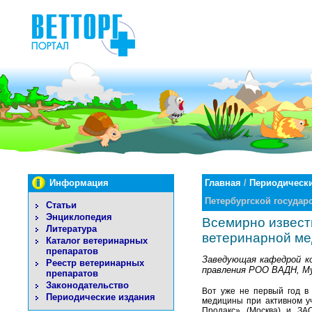
Информация
Главная
/
Периодически
Петербургской госуда
Статьи
Энциклопедия
Всемирно извест
Литература
ветеринарной м
Каталог ветеринарных
препаратов
Заведующая кафедрой к
Реестр ветеринарных
правления РОО ВАДН, Му
препаратов
Законодательство
Вот уже не первый год в
Периодические издания
медицины при активном у
Продакс» (Москва) и ЗА