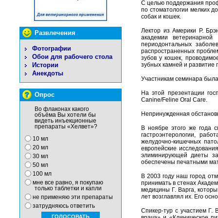
С целью поддержания проф
по стоматологии мелких д
собак и кошек.
Лектор из Америки Р. Брэ
Развлечения
академии ветеринарной 
периодонтальных заболе
Фотографии
распространенных проблем
Обои для рабочего стола
зубов у кошек, проводимо
Истории
зубных камней и развитие г
Анекдоты
Участникам семинара была 
На этой презентации гос
Опрос
Canine/Feline Oral Care.
Во флаконах какого
Непринужденная обстановка
объёма Вы хотели бы
видеть инъекционные
препараты «Хелвет»?
В ноябре этого же года 
гастроэнтерологии, рабо
10 мл
желудочно-кишечных пато
20 мл
европейские исследовани
элиминирующей диеты за
30 мл
обеспечены печатными мат
50 мл
100 мл
В 2003 году наш город от
мне все равно, я покупаю
принимать в стенах Акаде
только таблетки и капли
медицины Г. Варга, котор
лет возглавлял их. Его ос
не применяю эти препараты
затрудняюсь ответить
Спикер-тур с участием Г.
врача» и «Клиническое пи