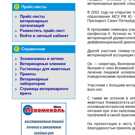
ветеринарных врачей, спец
Прайс-листы
В 2002 году на открытии 
Прайс-листы
образования МСХ РФ Ю. Ф
ветеринарных
Президент Санкт-Петербур
организаций
В программе семинара учас
Разместить прайс-лист
профессор А. Кутинас из 
Войти в личный кабинет
ветеринарной дерматологи
дифференциальной диагнос
Справочная
Другой участник спикер-т
ветеринарной ассоциации 
Зоомагазины и аптеки
Ветеринарные клиники
Он — секретарь Венгерско
Венгрии и член Всемирной 
Гостиницы для животных
лечении пищевой аллергии
Приюты
поведенческими проблемами H
Ветеринарные
лаборатории
Участники с большим инте
Страница ветеринарного
всех сил.
врача
С таким же успехом в ок
животных Университета шт
основным интересом являют
питания при этих заболева
проблемой в своей практик
На презентации в честь 
благодарностью приняла ди