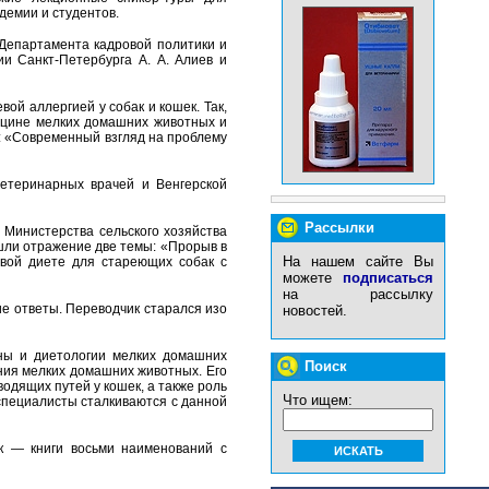
демии и студентов.
 Департамента кадровой политики и
и Санкт-Петербурга А. А. Алиев и
й аллергией у собак и кошек. Так,
ицине мелких домашних животных и
: «Современный взгляд на проблему
ветеринарных врачей и Венгерской
Рассылки
Министерства сельского хозяйства
шли отражение две темы: «Прорыв в
На нашем сайте Вы
новой диете для стареющих собак с
можете
подписаться
на рассылку
е ответы. Переводчик старался изо
новостей.
ны и диетологии мелких домашних
Поиск
ния мелких домашних животных. Его
дящих путей у кошек, а также роль
Что ищем:
специалисты сталкиваются с данной
к — книги восьми наименований с