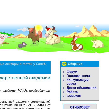
ые лекторы в гостях у Санкт-
Общение
Форум
Гостевая книга
ударственной академии
Консультации
врача
Доска объявлений
, академик МААН, председатель
Работа
События
арственной академии ветеринарной
ной компании
Hill
'
s
ЗАО «Валта Пет
ОТИБИОВЕТ
ские лекционные спикер-туры для