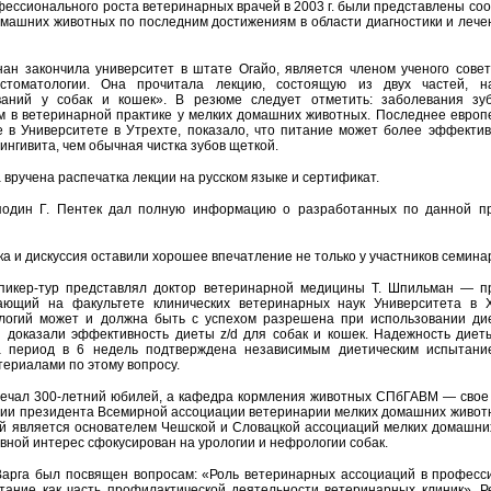
ессионального роста ветеринарных врачей в 2003 г. были представлены со
омашних животных по последним достижениям в области диагностики и лече
нан закончила университет в штате Огайо, является членом ученого сове
стоматологии. Она прочитала лекцию, состоящую из двух частей, н
ваний у собак и кошек». В резюме следует отметить: заболевания зу
 в ветеринарной практике у мелких домашних животных. Последнее европ
е в Университете в Утрехте, показало, что питание может более эффекти
ингивита, чем обычная чистка зубов щеткой.
вручена распечатка лекции на русском языке и сертификат.
подин Г. Пентек дал полную информацию о разработанных по данной проб
 и дискуссия оставили хорошее впечатление не только у участников семинара
спикер-тур представлял доктор ветеринарной медицины Т. Шпильман — п
тающий на факультете клинических ветеринарных наук Университета в 
логий может и должна быть с успехом разрешена при использовании дие
я доказали эффективность диеты
z
/
d
для собак и кошек. Надежность дие
 период в 6 недель подтверждена независимым диетическим испытание
ериалами по этому вопросу.
мечал 300-летний юбилей, а кафедра кормления животных СПбГАВМ — свое 
мии президента Всемирной ассоциации ветеринарии мелких домашних живот
ый является основателем Чешской и Словацкой ассоциаций мелких домашних
новной интерес сфокусирован на урологии и нефрологии собак.
 Варга был посвящен вопросам: «Роль ветеринарных ассоциаций в професс
тание как часть профилактической деятельности ветеринарных клиник». Р