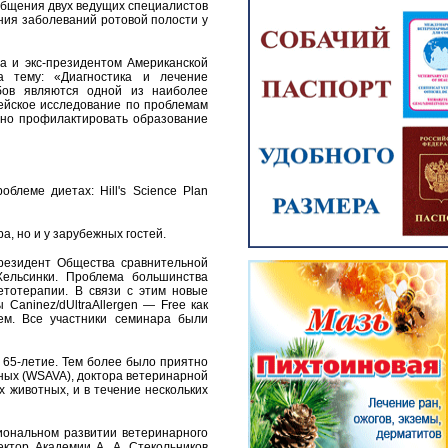
общения двух ведущих специалистов
ния заболеваний ротовой полости у
та и экс-президентом Американской
а тему: «Диагностика и лечение
бов являются одной из наиболее
ейское исследование по проблемам
вно профилактировать образование
леме диетах: Hill's Science Plan
, но и у зарубежных гостей.
резидент Общества сравнительной
Хельсинки. Проблема большинства
тотерапии. В связи с этим новые
ты
Canine
z
/
d
Ultra
Allergen
—
Free
как
м. Все участники семинара были
65-летие. Тем более было приятно
ных (WSAVA), доктора ветеринарной
 животных, и в течение нескольких
иональном развитии ветеринарного
ектор Академии А. А. Стекольников