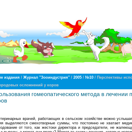
е издания
/
Журнал "Зооиндустрия"
/
2005
/
№10
/ Перспективы исп
леродовых осложнений у коров
ользования гомеопатического метода в лечении
ров
етеринарных врачей, работающих в сельском хозяйстве можно услышат
ия выделяются смехотворные суммы, что постоянно не хватает медик
одование от того, как жестоки директора и председатели, не жалеющ
к выводу: а может они правы? Может те схемы лечения, которые испол