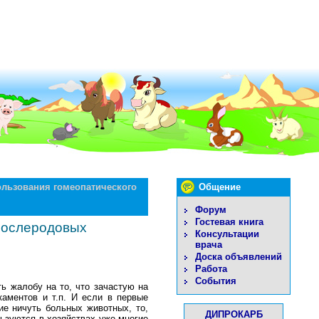
ользования гомеопатического
Общение
Форум
Гостевая книга
 послеродовых
Консультации
врача
Доска объявлений
Работа
События
ь жалобу на то, что зачастую на
аментов и т.п. И если в первые
ие ничуть больных животных, то,
ДИПРОКАРБ
ьзуются в хозяйствах уже многие