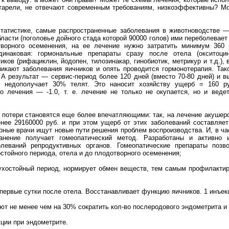
старели, не отвечают современным требованиям, низкоэффективны? Мо
статистике, самые распространенные заболевания в животноводстве —
ласти (поголовье дойного стада которой 90000 голов) ими переболевае
творного осеменения, на ее лечение нужно затратить минимум 360 
динаковая: гормональные препараты сразу после отела (окситоцин
ков (рифациклин, йодопен, тилозинакар, гинобиотик, метрикур и т.д.),
икают заболевания яичников и опять проводится гормонотерапия. Так
 А результат — сервис-период более 120 дней (вместо 70-80 дней) и в
но недополучает 30% телят. Это наносит хозяйству ущерб = 160 ру
о лечения — -1.0, т. е. лечение не только не окупается, но и вед
 потери становятся еще более впечатляющими: так, на лечение акушерс
енее 29160000 руб. и при этом ущерб от этих заболеваний составляе
рные врачи ищут новые пути решения проблем воспроизводства. И, в ча
анение получает гомеопатический метод. Разработаны и активно
леваний репродуктивных органов. Гомеопатические препараты позв
стойного периода, отела и до плодотворного осеменения;
ухостойный период, нормирует обмен веществ, тем самым профилактир
первые сутки после отела. Восстанавливает функцию яичников. 1 инъек
ют не менее чем на 30% сократить кол-во послеродового эндометрита и
ции при эндометрите.