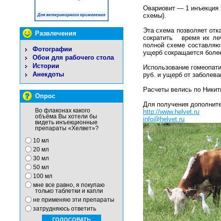
Овариовит — 1 инъекция 
схемы).
Эта схема позволяет отк
Развлечения
сократить время их леч
полной схеме составляют
Фотографии
ущерб сокращается более,
Обои для рабочего стола
Истории
Использование гомеопати
Анекдоты
руб. и ущерб от заболеван
Расчеты велись по Никит
Опрос
Для получения дополнит
Во флаконах какого
http://www.helvet.ru
объёма Вы хотели бы
info@helvet.ru
видеть инъекционные
препараты «Хелвет»?
10 мл
20 мл
30 мл
50 мл
100 мл
мне все равно, я покупаю
только таблетки и капли
не применяю эти препараты
затрудняюсь ответить