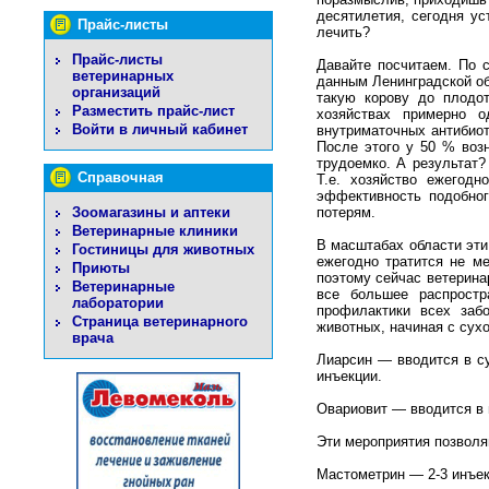
десятилетия, сегодня у
Прайс-листы
лечить?
Прайс-листы
Давайте посчитаем. По 
ветеринарных
данным Ленинградской об
организаций
такую корову до плодо
Разместить прайс-лист
хозяйствах примерно о
Войти в личный кабинет
внутриматочных антибиоти
После этого у 50 % возн
трудоемко. А результат?
Справочная
Т.е. хозяйство ежегод
эффективность подобног
потерям.
Зоомагазины и аптеки
Ветеринарные клиники
В масштабах области эти
Гостиницы для животных
ежегодно тратится не м
Приюты
поэтому сейчас ветерина
Ветеринарные
все большее распростр
лаборатории
профилактики всех забо
Страница ветеринарного
животных, начиная с сухо
врача
Лиарсин — вводится в с
инъекции.
Овариовит — вводится в 
Эти мероприятия позволя
Мастометрин — 2-3 инъек