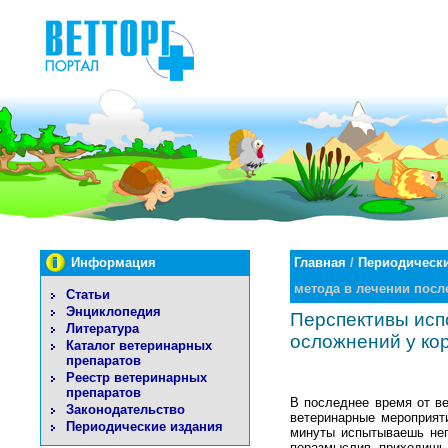
Информация
Главная
/
Периодически
метода в лечении пос
Статьи
Энциклопедия
Перспективы исп
Литература
осложнений у ко
Каталог ветеринарных
препаратов
Реестр ветеринарных
препаратов
В последнее время от в
Законодательство
ветеринарные мероприят
Периодические издания
минуты испытываешь нег
поразмыслив, приходишь 