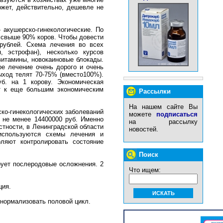
жет, действительно, дешевле не
 акушерско-гинекологические. По
т свыше 90% коров. Чтобы довести
рублей. Схема лечения во всех
, эстрофан), несколько курсов
 витамины, новокаиновые блокады.
ое лечение очень дорого и очень
ыход телят 70-75% (вместо100%).
б. на 1 корову. Экономическая
ет к еще большим экономическим
Рассылки
На нашем сайте Вы
ко-гинекологических заболеваний
можете
подписаться
т не менее 14400000 руб. Именно
на рассылку
стности, в Ленинградской области
новостей.
 используются схемы лечения и
оляют контролировать состояние
Поиск
ует послеродовые осложнения. 2
Что ищем:
ция.
 нормализовать половой цикл.