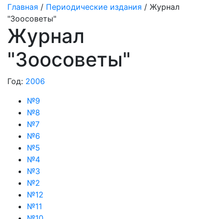
Главная
/
Периодические издания
/ Журнал
"Зоосоветы"
Журнал
"Зоосоветы"
Год:
2006
№9
№8
№7
№6
№5
№4
№3
№2
№12
№11
№10