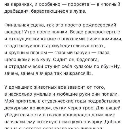
на карачках, и особенно — поросята — в «полный
драбадан», барахтающиеся в луже.
Финальная сцена, так это просто режиссерский
шедевр! Утро после пьянки. Везде распростертые
и стонущие животные с опухшими физиономиями,
стадо бабуинов в архиубедительных позах,
и крупным планом — главный бабуин — глаза
щелочками и в кучу. Сидит он, бедолага,
и страдальчески стучит себя кулаком по лбу: «Ну,
зачем, зачем я вчера так нажрался!!!».
У домашних животных все зависит от того,
в насколько умелые и любящие руки они попали.
Мой приятель в студенческие годы подрабатывал
дежурным конюхом, сутки через трое. Для вящей
убедительности в глазах конокрадов домашние
навязали ему пожилую немецкую овчарку. Добрая
псина с детства осваивала курс диванной