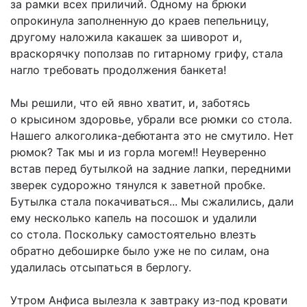
за рамки всех приличий. Одному на брюки
опрокинула заполненную до краев пепельницу,
другому наложила какашек за шиворот и,
враскорячку поползав по гитарному грифу, стала
нагло требовать продолжения банкета!
Мы решили, что ей явно хватит, и, заботясь
о крысином здоровье, убрали все рюмки со стола.
Нашего алкоголика-дебютанта это не смутило. Нет
рюмок? Так мы и из горла могем!! Неуверенно
встав перед бутылкой на задние лапки, передними
зверек судорожно тянулся к заветной пробке.
Бутылка стала покачиваться... Мы сжалились, дали
ему несколько капель на посошок и удалили
со стола. Поскольку самостоятельно влезть
обратно дебоширке было уже не по силам, она
удалилась отсыпаться в берлогу.
Утром Анфиса вылезла к завтраку из-под кровати