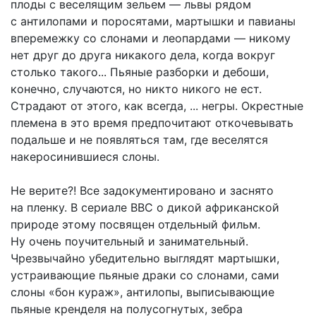
плоды с веселящим зельем — львы рядом
с антилопами и поросятами, мартышки и павианы
вперемежку со слонами и леопардами — никому
нет друг до друга никакого дела, когда вокруг
столько такого... Пьяные разборки и дебоши,
конечно, случаются, но никто никого не ест.
Страдают от этого, как всегда, ... негры. Окрестные
племена в это время предпочитают откочевывать
подальше и не появляться там, где веселятся
накеросинившиеся слоны.
Не верите?! Все задокументировано и заснято
на пленку. В сериале ВВС о дикой африканской
природе этому посвящен отдельный фильм.
Ну очень поучительный и занимательный.
Чрезвычайно убедительно выглядят мартышки,
устраивающие пьяные драки со слонами, сами
слоны «бон кураж», антилопы, выписывающие
пьяные кренделя на полусогнутых, зебра