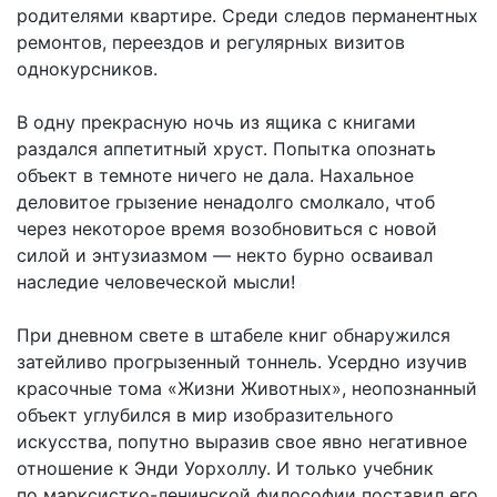
родителями квартире. Среди следов перманентных
ремонтов, переездов и регулярных визитов
однокурсников.
В одну прекрасную ночь из ящика с книгами
раздался аппетитный хруст. Попытка опознать
объект в темноте ничего не дала. Нахальное
деловитое грызение ненадолго смолкало, чтоб
через некоторое время возобновиться с новой
силой и энтузиазмом — некто бурно осваивал
наследие человеческой мысли!
При дневном свете в штабеле книг обнаружился
затейливо прогрызенный тоннель. Усердно изучив
красочные тома «Жизни Животных», неопознанный
объект углубился в мир изобразительного
искусства, попутно выразив свое явно негативное
отношение к Энди Уорхоллу. И только учебник
по марксистко-ленинской философии поставил его