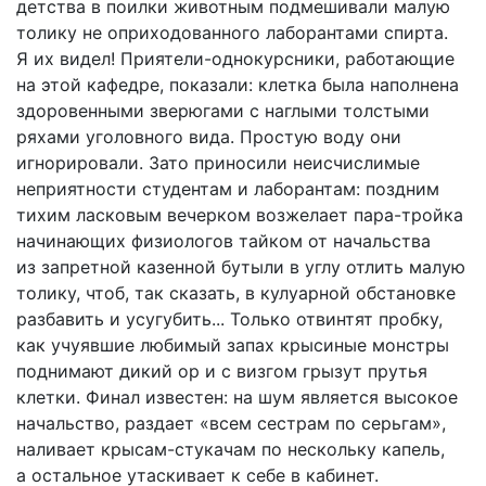
детства в поилки животным подмешивали малую
толику не оприходованного лаборантами спирта.
Я их видел! Приятели-однокурсники, работающие
на этой кафедре, показали: клетка была наполнена
здоровенными зверюгами с наглыми толстыми
ряхами уголовного вида. Простую воду они
игнорировали. Зато приносили неисчислимые
неприятности студентам и лаборантам: поздним
тихим ласковым вечерком возжелает пара-тройка
начинающих физиологов тайком от начальства
из запретной казенной бутыли в углу отлить малую
толику, чтоб, так сказать, в кулуарной обстановке
разбавить и усугубить... Только отвинтят пробку,
как учуявшие любимый запах крысиные монстры
поднимают дикий ор и с визгом грызут прутья
клетки. Финал известен: на шум является высокое
начальство, раздает «всем сестрам по серьгам»,
наливает крысам-стукачам по нескольку капель,
а остальное утаскивает к себе в кабинет.