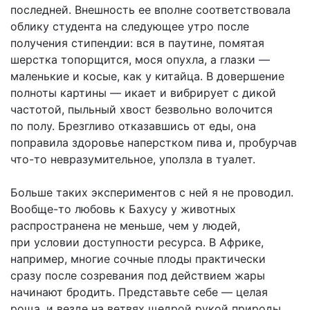
последней. Внешность ее вполне соответствовала
облику студента на следующее утро после
получения стипендии: вся в паутине, помятая
шерстка топорщится, мося опухла, а глазки —
маленькие и косые, как у китайца. В довершение
полноты картины — икает и вибрирует с дикой
частотой, пыльный хвост безвольно волочится
по полу. Брезгливо отказавшись от еды, она
поправила здоровье наперстком пива и, пробурчав
что-то невразумительное, уползла в туалет.
Больше таких экспериментов с ней я не проводил.
Вообще-то любовь к Бахусу у животных
распространена не меньше, чем у людей,
при условии доступности ресурса. В Африке,
например, многие сочные плоды практически
сразу после созревания под действием жары
начинают бродить. Представьте себе — целая
роща, и везде на ветвях щедрой рукой природы