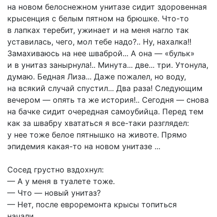
на новом белоснежном унитазе сидит здоровенная
крысенция с белым пятном на брюшке. Что-то
в лапках теребит, ужинает и на меня нагло так
уставилась, чего, мол тебе надо?.. Ну, нахалка!!
Замахиваюсь на нее шваброй... А она — «бульк»
и в унитаз занырнула!.. Минута... две... три. Утонула,
думаю. Бедная Лиза... Даже пожалел, но воду,
на всякий случай спустил... Два раза! Следующим
вечером — опять та же история!.. Сегодня — снова
на бачке сидит очередная самоубийца. Перед тем
как за швабру хвататься я все-таки разглядел:
у нее тоже белое пятнышко на животе. Прямо
эпидемия какая-то на новом унитазе ...
Сосед грустно вздохнул:
— А у меня в туалете тоже.
— Что — новый унитаз?
— Нет, после евроремонта крысы топиться
начали...