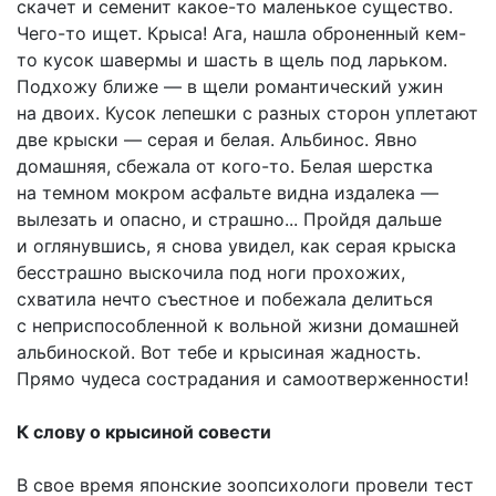
скачет и семенит какое-то маленькое существо.
Чего-то ищет. Крыса! Ага, нашла оброненный кем-
то кусок шавермы и шасть в щель под ларьком.
Подхожу ближе — в щели романтический ужин
на двоих. Кусок лепешки с разных сторон уплетают
две крыски — серая и белая. Альбинос. Явно
домашняя, сбежала от кого-то. Белая шерстка
на темном мокром асфальте видна издалека —
вылезать и опасно, и страшно... Пройдя дальше
и оглянувшись, я снова увидел, как серая крыска
бесстрашно выскочила под ноги прохожих,
схватила нечто съестное и побежала делиться
с неприспособленной к вольной жизни домашней
альбиноской. Вот тебе и крысиная жадность.
Прямо чудеса сострадания и самоотверженности!
К слову о крысиной совести
В свое время японские зоопсихологи провели тест