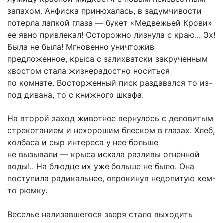
запахом. Анфиска принюхалась, в задумчивости
потерла лапкой глаза — букет «Медвежьей Крови»
ее явно привлекал! Осторожно лизнула с краю... Эх!
Была не была! Мгновенно уничтожив
предложенное, крыса с залихватски закрученным
хвостом стала жизнерадостно носиться
по комнате. Восторженный писк раздавался то из-
под дивана, то с книжного шкафа.
На второй заход животное вернулось с деловитым
стрекотанием и нехорошим блеском в глазах. Хлеб,
колбаса и сыр интереса у нее больше
не вызывали — крыса искала разливы огненной
воды!.. На блюдце их уже больше не было. Она
поступила радикальнее, опрокинув недопитую кем-
то рюмку.
Веселье нализавшегося зверя стало выходить