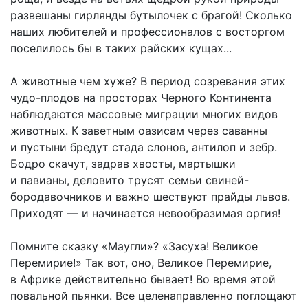
развешаны гирлянды бутылочек с брагой! Сколько
наших любителей и профессионалов с восторгом
поселилось бы в таких райских кущах...
А животные чем хуже? В период созревания этих
чудо-плодов на просторах Черного Континента
наблюдаются массовые миграции многих видов
животных. К заветным оазисам через саванны
и пустыни бредут стада слонов, антилоп и зебр.
Бодро скачут, задрав хвосты, мартышки
и павианы, деловито трусят семьи свиней-
бородавочников и важно шествуют прайды львов.
Приходят — и начинается невообразимая оргия!
Помните сказку «Маугли»? «Засуха! Великое
Перемирие!» Так вот, оно, Великое Перемирие,
в Африке действительно бывает! Во время этой
повальной пьянки. Все целенаправленно поглощают