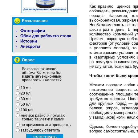
Как правило, щенков пр
соблюдать рекомендации
породы. Например, дл
высокобелковая, жирная 
Развлечения
Необходимо знать не толь
шести раз в день. В пе
Фотографии
количество кормлений у
Обои для рабочего стола
Причем, взрослую собак
Истории
факторов (от условий со
Анекдоты
в условиях холода), то
климатические условия н
в квартирных условиях 
Опрос
по желудочно-кишечному
не случится, если еда бу
Во флаконах какого
объёма Вы хотели бы
Чтобы кости были креп
видеть инъекционные
препараты «Хелвет»?
Мелким породам собак и
10 мл
питательных веществ ск
20 мл
соотношение площади те
требуется энергии. Пос
30 мл
для крупных пород — до
50 мл
белков, жиров, углево
100 мл
необходимы минерально-в
мне все равно, я покупаю
у заводчиков) ноги, набл
только таблетки и капли
не применяю эти препараты
Однако, более подробну
затрудняюсь ответить
вопрос самостоятельно, т