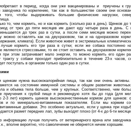
иобретают в период, когда они уже вакцинированы и приучены к гр
 заводчика по кормлению, так как в большинстве своем они основан
я того, чтобы выдерживать большие физические нагрузки, сев
пища.
ко то, чем кормить, но и как кормить (сколько раз в день). Щенков до
риод от трех до пяти месяцев им дают еду четыре раза в день. С 
меньшается до трех раз в сутки, а после семи месяцев можно перехо
у можно оставлять как на двухразовом, так и на одноразовом кормл
держания, климата). Если животное живет в экстремальных климатическ
 лучше кормить его три раза в сутки; если же собака постоянно н
е являются стрессовыми, то ее стоит оставить на двухразовом кормле
и при этом затрачивает мало энергии, то можно кормить его один ра
 тракту у собаки проходит приблизительно в течение 23-х часов, со
дет поступать в организм только один раз в сутки.
кими
 щенкам нужна высококалорийная пища, так как они очень активны.
ажется на состоянии иммунной системы и общем развитии животных
ла и объема тела больше, чем у крупных. Соответственно, чем боль
ле приучения к грубой пище я рекомендую хотя бы до года (для м
 2-3 лет) кормить щенков высококачественным кормом для щенков: 
дов и по минерально-витаминным показателям. Если мы кормим со
итаминные добавки. Это особенно актуально, если у щенка при ходьб
юдается размет передних лап, зубы выходят плохо (от 4-х до 6-ти месяце
ю информацию лучше получить от ветеринарного врача или заводчика.
.к., вполне вероятно, что самолечение не обернется ничем хорошим.