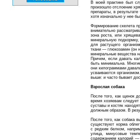
В моей практике был слу
произошло отслоение хря
препараты, в результате
хотя изначально у нее б
Формирование скелета пр
внимательно рассматрива
зона роста, или хрящев
минеральную подкормку,
для растущего организ
ткани — глюкозамин (он 
минеральные вещества на
Причем, если давать ка
быть минимальна. Многие 
они килограммами давали
усваиваются организмом.
выше: и часто бывает дос
Взрослая собака
После того, как щенок д
время хозяевам следует 
суставы и костяк находя
должным образом. В резу
После того, как собака 
существуют корма облег
с редким белком, наприм
улица, минусовые темп
содержанием калорий — A