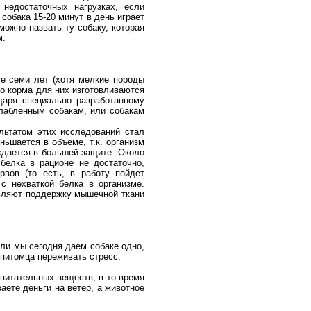
 недостаточных нагрузках, если
собака 15-20 минут в день играет
можно назвать ту собаку, которая
м.
ле семи лет (хотя мелкие породы
но корма для них изготовливаются
даря специально разработанному
слабленным собакам, или собакам
льтатом этих исследований стал
ьшается в объеме, т.к. организм
ждается в большей защите. Около
белка в рационе не достаточно,
вов (то есть, в работу пойдет
с нехваткой белка в организме.
твляют поддержку мышечной ткани
сли мы сегодня даем собаке одно,
 питомца переживать стресс.
питательных веществ, в то время
аете деньги на ветер, а животное