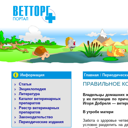
Информация
Главная
/
Периодически
ПРАВИЛЬНОЕ КО
Статьи
Энциклопедия
Литература
Владельцы домашних жи
Каталог ветеринарных
у их питомцев по прич
препаратов
Игоря Добреля — ветери
Реестр ветеринарных
В утробе матери
препаратов
Законодательство
Забота о здоровье четв
Периодические издания
условно разделить на д