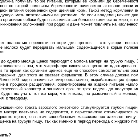
 должна получать то же питание, которым ее кормили до беременност
нно со второй половины беременности начинается активное развит
цион питания беременной суки щенячий корм. Такой метод кормления 
будущую мать питательными веществами. Но если владелец начнет дав
в организме собаки будет накапливаться большое количество жира, в то
зникновения осложнений при родах и даже может повлиять на численнос
ет полностью перевести на корм для щенков — это ускорит восста
ое молоко будет передавать малышам содержащиеся в корме полезн
ти.
 до одного месяца щенок переходит с молока матери на грубую пищу.
аключается в том, что микрофлора кишечника щенка не адаптирована 
 в то время как организм щенков еще не способен самостоятельно ра
содержит: для этого не хватает ферментов. В этом случае должна по
(более 500 видов различных микроорганизмов, вырабатывающих ферм
ие в процессе расщепления, ориентированы на жидкое питание «молок
стрессовый характер и занимает срок от трех недель до полутора м
 будет получать тот же корм, что и мама, но размоченный в молоке,
ия к твердому.
о-кишечного тракта взрослого животного стимулируется грубой пищей
их матери клетчатка не содержится, и перистальтика стимулируется 
рюшко щенка, она этим своеобразным массажем проталкивает пищу 
щенка на грубую пищу, так как именно в период перехода с жидкого пи
рмить?