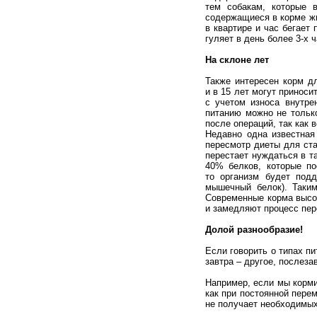
тем собакам, которые в
содержащиеся в корме жи
в квартире и час бегает
гуляет в день более 3-х 
На склоне лет
Также интересен корм д
и в 15 лет могут приноси
с учетом износа внутре
питанию можно не только
после операций, так как 
Недавно одна известная
пересмотр диеты для ста
перестает нуждаться в т
40% белков, которые по
то организм будет под
мышечный белок). Таким
Современные корма высо
и замедляют процесс пер
Долой разнообразие!
Если говорить о типах пи
завтра – другое, послез
Например, если мы корми
как при постоянной пере
не получает необходимых