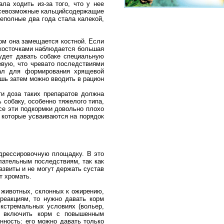
ла ходить из-за того, что у нее
 всевозможные кальцийсодержащие
неполные два года стала калекой,
ом она замещается костной. Если
 косточками наблюдается большая
удет давать собаке специальную
вую, что чревато последствиями
иал для формирования хрящевой
ишь затем можно вводить в рацион
ти доза таких препаратов должна
 собаку, особенно тяжелого типа,
се эти подкормки довольно плохо
 которые усваиваются на порядок
 дрессировочную площадку. В это
лательным последствиям, так как
азвиты и не могут держать сустав
т хромать.
я животных, склонных к ожирению,
реакциям, то нужно давать корм
экстремальных условиях (вольер,
ет включить корм с повышенным
нность: его можно давать только