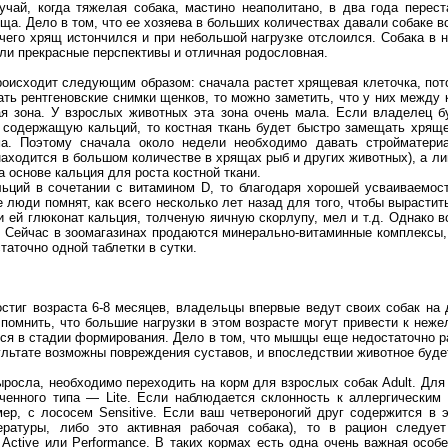
чай, когда тяжелая собака, мастино неаполитано, в два года переста
ща. Дело в том, что ее хозяева в больших количествах давали собаке
 чего хрящ истончился и при небольшой нагрузке отслоился. Собака в 
ыли прекрасные перспективы и отличная родословная.
оисходит следующим образом: сначала растет хрящевая клеточка, пот
ть рентгеновские снимки щенков, то можно заметить, что у них между
ая зона. У взрослых животных эта зона очень мала. Если владелец б
 содержащую кальций, то костная ткань будет быстро замещать хряще
ма. Поэтому сначала около недели необходимо давать стройматер
находится в большом количестве в хрящах рыб и других животных), а л
 основе кальция для роста костной ткани.
льций в сочетании с витамином D, то благодаря хорошей усваиваемос
люди помнят, как всего несколько лет назад для того, чтобы вырастить
 ей глюконат кальция, толченую яичную скорлупу, мел и т.д. Однако в
 Сейчас в зоомагазинах продаются минерально-витаминные комплексы,
таточно одной таблетки в сутки.
остиг возраста 6-8 месяцев, владельцы впервые ведут своих собак на
помнить, что большие нагрузки в этом возрасте могут привести к неже
тся в стадии формирования. Дело в том, что мышцы еще недостаточно р
льтате возможны повреждения суставов, и впоследствии животное буде
выросла, необходимо переходить на корм для взрослых собак Adult. Дл
ченного типа — Lite. Если наблюдается склонность к аллергическим 
ер, с лососем Sensitive. Если ваш четвероногий друг содержится в 
ературы, либо это активная рабочая собака), то в рацион следу
ctive или Performance. В таких кормах есть одна очень важная особе