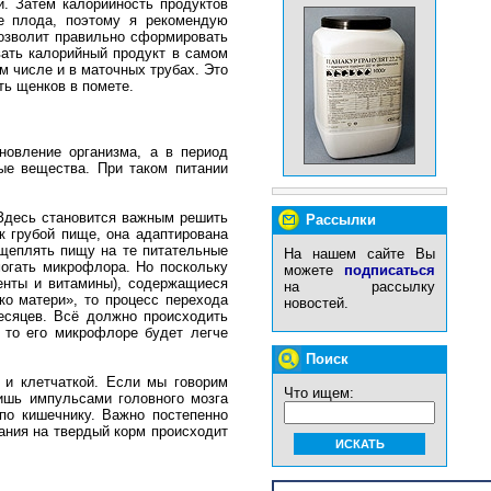
и. Затем калорийность продуктов
ие плода, поэтому я рекомендую
позволит правильно сформировать
ать калорийный продукт в самом
м числе и в маточных трубах. Это
ть щенков в помете.
новление организма, а в период
ые вещества. При таком питании
 Здесь становится важным решить
Рассылки
к грубой пище, она адаптирована
сщеплять пищу на те питательные
На нашем сайте Вы
могать микрофлора. Но поскольку
можете
подписаться
енты и витамины), содержащиеся
на рассылку
о матери», то процесс перехода
новостей.
есяцев. Всё должно происходить
 то его микрофлоре будет легче
Поиск
 и клетчаткой. Если мы говорим
Что ищем:
лишь импульсами головного мозга
по кишечнику. Важно постепенно
тания на твердый корм происходит