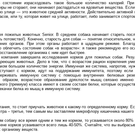
 состоянии израсходовать такое большое количество калорий. При
ры не сгорают, они начинают распадаться на ядовитые вещества. Если 
 по улице — это животное средней активности. Действительно активной 
часов, или ту, которая живет на улице, работает, либо занимается спорто
ля пожилых животных Senior. В среднем собака начинает стареть пос
ть потомство!). Конечно, старость для собак — понятие относительное, 
нних органов. При этом органы работают в щадящем режиме. Благо
 облегчить состояние собак «в возрасте»: я также рекомендую его о
восстановление организма с ним идет быстрее.
 компания завершила исследования кормов для пожилых собак. Резу
реющих животных. Дело в том, что с возрастом рацион кормления умен
аком большом количестве энергии. Иммунная же система, напротив, ну
ступают с кормом, идут на поддержание иммунитета, поэтому если 
держивать иммунную систему с помощью внутренних белковых резер
 образом, возрастное образование дряхлости мышц связано именно 
кого (премиум) класса имеют в своем составе белки, которые осущес
екачки белка из мышц в иммунную систему.
тания, то стоит приучать животное к какому-то определенному корму. Е
автра – третье, тем самым мы заставляем микрофлору кишечника нашего
м собаку все время одним и тем же кормом, то усваивается около 80% 
мене кормов усваивается всего лишь 40-50%. Считайте, что вы выбрасыв
 организму веществ.