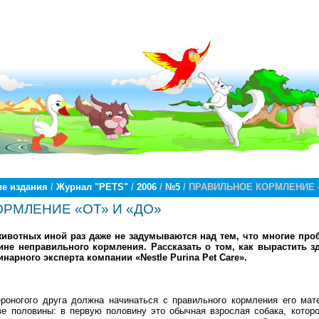
е издания
/
Журнал "PETS"
/
2006
/
№5
/ ПРАВИЛЬНОЕ КОРМЛЕНИЕ «
РМЛЕНИЕ «ОТ» И «ДО»
вотных иной раз даже не задумываются над тем, что многие про
ине неправильного кормления. Рассказать о том, как вырастить 
нарного эксперта компании «Nestle Purina Pet Care».
ероногого друга должна начинаться с правильного кормления его мат
ве половины: в первую половину это обычная взрослая собака, котор