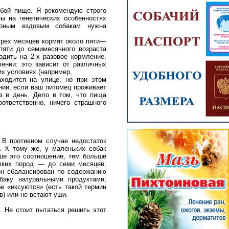
убой пище. Я рекомендую строго
ы на генетических особенностях
ерным ездовым собакам нужна
 трех месяцев кормят около пяти—
пяти до семимесячного возраста
дить на 2-х разовое кормление.
ении: это зависит от различных
их условиях (например,
аходится на улице, но при этом
нии; если ваш питомец проживает
з в день. Дело в том, что пища
ответственно, ничего страшного
 В противном случае недостаток
. К тому же, у маленьких собак
ше это соотношение, тем больше
елких пород — до семи месяцев,
он сбалансирован по содержанию
баку натуральными продуктами,
е «иксуются» (есть такой термин
в) или не встают уши.
 Не стоит пытаться решить этот