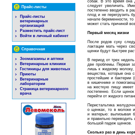
собак. В это время она
следует увеличить. Име
Прайс-листы
постепенно вводить в ра
плод и не перегрузить 
Прайс-листы
начале беременности, то 
ветеринарных
может стать причиной во
организаций
Разместить прайс-лист
Первый месяц жизни
Войти в личный кабинет
После родов суку следу
лактации мать через св
Справочная
щенки будут быстрее рас
Зоомагазины и аптеки
В период от трех недель
Ветеринарные клиники
две проблемы. Первая з
лишь к жидкому молоку,
Гостиницы для животных
вещества, которые она 
Приюты
простейшие и бактерии 
Ветеринарные
в кишечнике и помогающ
лаборатории
на жесткую пищу имеет 
Страница ветеринарного
постепенно. Если щенок
врача
перейти от жидкого питан
Перистальтика желудочн
о щенках, то в молоке 
и матерью: вылизывая б
и правильно переводить 
большой падеж щенков.
Сколько раз в день ко