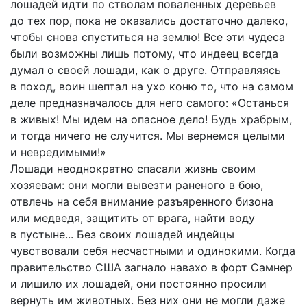
лошадей идти по стволам поваленных деревьев
до тех пор, пока не оказались достаточно далеко,
чтобы снова спуститься на землю! Все эти чудеса
были возможны лишь потому, что индеец всегда
думал о своей лошади, как о друге. Отправляясь
в поход, воин шептал на ухо коню то, что на самом
деле предназначалось для него самого: «Останься
в живых! Мы идем на опасное дело! Будь храбрым,
и тогда ничего не случится. Мы вернемся целыми
и невредимыми!»
Лошади неоднократно спасали жизнь своим
хозяевам: они могли вывезти раненого в бою,
отвлечь на себя внимание разъяренного бизона
или медведя, защитить от врага, найти воду
в пустыне... Без своих лошадей индейцы
чувствовали себя несчастными и одинокими. Когда
правительство США загнало навахо в форт Самнер
и лишило их лошадей, они постоянно просили
вернуть им животных. Без них они не могли даже