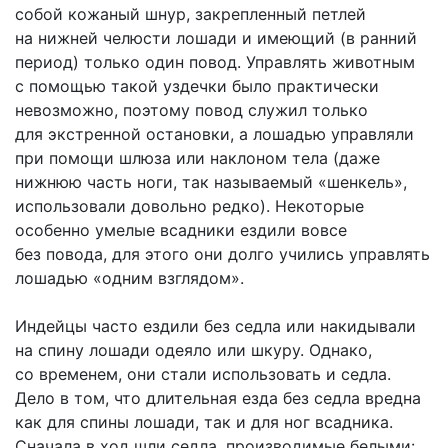
собой кожаный шнур, закрепленный петлей
на нижней челюсти лошади и имеющий (в ранний
период) только один повод. Управлять животным
с помощью такой уздечки было практически
невозможно, поэтому повод служил только
для экстренной остановки, а лошадью управляли
при помощи шлюза или наклоном тела (даже
нижнюю часть ноги, так называемый «шенкель»,
использовали довольно редко). Некоторые
особенно умелые всадники ездили вовсе
без повода, для этого они долго учились управлять
лошадью «одним взглядом».
Индейцы часто ездили без седла или накидывали
на спину лошади одеяло или шкуру. Однако,
со временем, они стали использовать и седла.
Дело в том, что длительная езда без седла вредна
как для спины лошади, так и для ног всадника.
Сначала в ход шли седла, производимые белыми: