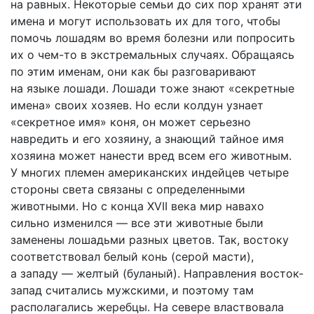
на равных. Некоторые семьи до сих пор хранят эти
имена и могут использовать их для того, чтобы
помочь лошадям во время болезни или попросить
их о чем-то в экстремальных случаях. Обращаясь
по этим именам, они как бы разговаривают
на языке лошади. Лошади тоже знают «секретные
имена» своих хозяев. Но если колдун узнает
«секретное имя» коня, он может серьезно
навредить и его хозяину, а знающий тайное имя
хозяина может нанести вред всем его животным.
У многих племен американских индейцев четыре
стороны света связаны с определенными
животными. Но с конца XVII века мир навахо
сильно изменился — все эти животные были
заменены лошадьми разных цветов. Так, востоку
соответствовал белый конь (серой масти),
а западу — желтый (буланый). Направления восток-
запад считались мужскими, и поэтому там
располагались жеребцы. На севере властвовала