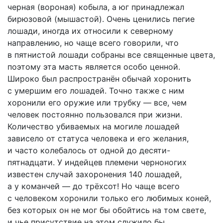
черная (вороная) кобыла, а юг принадлежал
бирюзовой (мышастой). Очень ценились пегие
лошади, иногда их относили к северному
направлению, но чаще всего говорили, что
в пятнистой лошади собраны все священные цвета,
поэтому эта масть является особо ценной.
Широко был распространён обычай хоронить
с умершим его лошадей. Точно также с ним
хоронили его оружие или трубку — все, чем
человек постоянно пользовался при жизни.
Количество убиваемых на могиле лошадей
зависело от статуса человека и его желания,
и часто колебалось от одной до десяти-
пятнадцати. У индейцев племени черноногих
известен случай захоронения 140 лошадей,
а у команчей — до трёхсот! Но чаще всего
с человеком хоронили только его любимых коней,
без которых он не мог бы обойтись на том свете,
и чье присутствие на этом служило бы