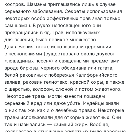
костров. Шаманы приглашались лишь в случае
серьезного заболевания. Секреты использования
некоторых особо эффективных трав знал только
сам шаман. В руках непосвященного они
превращались в яд. Трав, используемых
для лечения, было великое множество.
Для лечения также использовали церемонии
с песнопениями (существовало около двухсот
«лошадиных песен») и священными предметами
вроде бирюзы, черного обсидиана или гагата,
белой раковины с побережья Калифорнийского
залива, раковин гелиотекс, красной охры, а также
с шерстью, волосом, слюной и потом животного.
Некоторые травы могли нанести лошадям
серьезный вред или даже убить. Индейцы знали
о них так же, как и о лечебных травах. Некоторые
травы использовали для откорма животных. Они
так и назывались — «зимний жир». Вообще,
колдовство в отношении животных было довольно