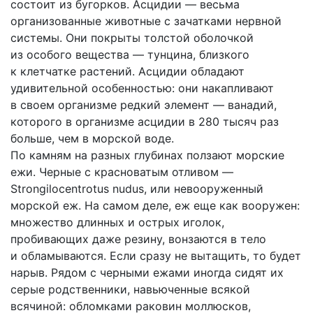
состоит из бугорков. Асцидии — весьма
организованные животные с зачатками нервной
системы. Они покрыты толстой оболочкой
из особого вещества — тунцина, близкого
к клетчатке растений. Асцидии обладают
удивительной особенностью: они накапливают
в своем организме редкий элемент — ванадий,
которого в организме асцидии в 280 тысяч раз
больше, чем в морской воде.
По камням на разных глубинах ползают морские
ежи. Черные с красноватым отливом —
Strongilocentrotus nudus, или невооруженный
морской еж. На самом деле, еж еще как вооружен:
множество длинных и острых иголок,
пробивающих даже резину, вонзаются в тело
и обламываются. Если сразу не вытащить, то будет
нарыв. Рядом с черными ежами иногда сидят их
серые родственники, навьюченные всякой
всячиной: обломками раковин моллюсков,