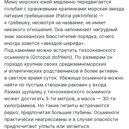
Мимо морских ежей медленно передвигается
голубая с оранжевыми крапинками морская звезда
патирия гребешковая (Patiria pektinifera) —
к гребешку, несмотря на название, не имеет
никакого отношения. Она напоминает нагрудный
знак заокеанских блюстителей порядка, отчего
иногда зовется «звездой шерифа».
Под камнями можно встретить тихоокеанского
осьминога (Octopus dofhleini). По размерам он
гораздо крупнее своих средиземноморских
и атлантических родственников и более активен
в светлое время суток. Убежище осьминога можно
найти по пустым створкам раковин у входа.
Размах щупалец у тихоокеанского осьминога
может достигать 5-ти метров, а масса — 30-ти
килограммов. Но такие гиганты встречаются
редко, предпочитая большие глубины. Осьминоги
практически неагрессивны и в случае опасности
предпочитают уплыть или затаиться.