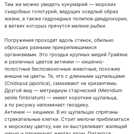
Там же можно увидеть кукумарий — морских
съедобных голотурий, ведущих оседлый образ
жизни, а также гидроидных полипов-дендрокорин,
в ветвях которых прячутся мелкие рыбки.
Погружения проходят вдоль стенок, обильно
обросших разными прикрепившимися
организмами. Это гроздья крупных мидий Грайяна
и различных цветов актинии — кишечно-
полостные беспозвоночные животные, похожие
внешне на цветы. Те, что с длинными щупальцами
(Cnidopus japonica), смахивают на хризантемы.
Другой вид — метридиум старческий (Metridium
senile fimbriatum) — имеет короткие щупальца,
а по рисунку напоминает гвоздику.
Актинии — хищники. В их щупальцах спрятаны
стрекательные клетки. Стоит мелочи приблизиться
к морскому цветку, как он выстреливает жалящей
нитью и парализует жертву ядом. Питаются