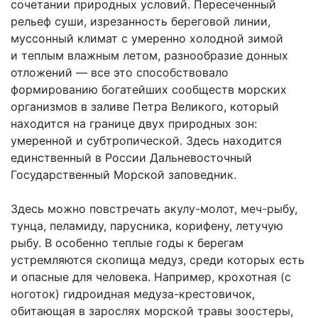
сочетании природных условий. Пересеченный
рельеф суши, изрезанность береговой линии,
муссонный климат с умеренно холодной зимой
и теплым влажным летом, разнообразие донных
отложений — все это способствовало
формированию богатейших сообществ морских
организмов в заливе Петра Великого, который
находится на границе двух природных зон:
умеренной и субтропической. Здесь находится
единственный в России Дальневосточный
Государственный Морской заповедник.
Здесь можно повстречать акулу-молот, меч-рыбу,
тунца, пеламиду, парусника, корифену, летучую
рыбу. В особенно теплые годы к берегам
устремляются скопища медуз, среди которых есть
и опасные для человека. Например, крохотная (с
ноготок) гидроидная медуза-крестовичок,
обитающая в зарослях морской травы зоостеры,