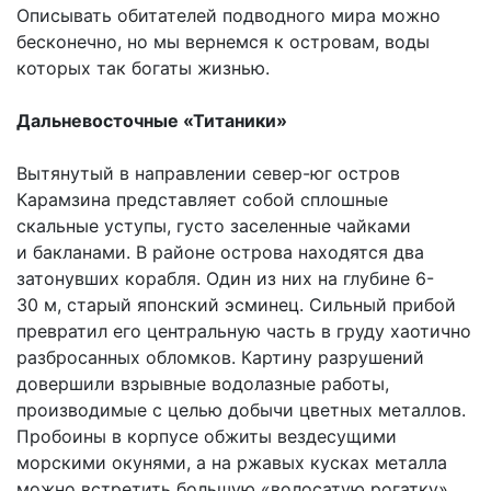
Описывать обитателей подводного мира можно
бесконечно, но мы вернемся к островам, воды
которых так богаты жизнью.
Дальневосточные «Титаники»
Вытянутый в направлении север-юг остров
Карамзина представляет собой сплошные
скальные уступы, густо заселенные чайками
и бакланами. В районе острова находятся два
затонувших корабля. Один из них на глубине 6-
30 м, старый японский эсминец. Сильный прибой
превратил его центральную часть в груду хаотично
разбросанных обломков. Картину разрушений
довершили взрывные водолазные работы,
производимые с целью добычи цветных металлов.
Пробоины в корпусе обжиты вездесущими
морскими окунями, а на ржавых кусках металла
можно встретить большую «волосатую рогатку»