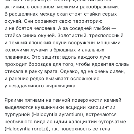
актинии, в основном, мелкими ракообразными.
В расщелинах между скал стоят стайки серых
окуней. Они охраняют свою территорию
и не боятся человека. А за соседней глыбой —
стайка синих окуней. Золотистый, трехполосный
и темный японский окуни вооружены мощными
колючими лучами в брюшных и анальных
плавниках. Это защита: вдоль каждого луча
проходит бороздка для того, чтобы ядовитая слизь
стекала в ранку врага. Однако, яд не очень силен,
и ранение редко вызывает осложнение
у незадачливого ныряльщика.
Яркими пятнами на темной поверхности камней
выделяются кувшинчики асцидии халоцинтии
пурпурной (Halocyntia ayrantium), встречаются
необычного вида асцидии халоцинтии бугорчатые
(Halocyntia roretzi), т.к. поверхность ее тела