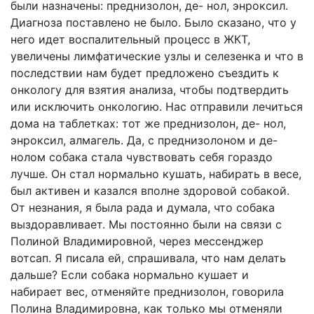
были назначены: преднизолон, де- нол, энроксил.
Диагноза поставлено не было. Было сказано, что у
него идет воспалительный процесс в ЖКТ,
увеличены лимфатические узлы и селезенка и что в
последствии нам будет предложено съездить к
онкологу для взятия анализа, чтобы подтвердить
или исключить онкологию. Нас отправили лечиться
дома на таблетках: тот же преднизолон, де- нол,
энроксил, алмагель. Да, с преднизолоном и де-
нолом собака стала чувствовать себя гораздо
лучше. Он стал нормально кушать, набирать в весе,
был активен и казался вполне здоровой собакой.
От незнания, я была рада и думала, что собака
выздоравливает. Мы постоянно были на связи с
Полиной Владимировной, через мессенджер
вотсап. Я писала ей, спрашивала, что нам делать
дальше? Если собака нормально кушает и
набирает вес, отменяйте преднизолон, говорила
Полина Владимировна, как только мы отменяли