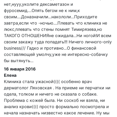
нет,нууу,уколите дексаметазон и
фуросемид....Опять бегом не к ним,к
своим....Доназначили...накололи...Приходите
завтра,если что -ночью....Плевать что клиника не
люкс,плевать что стены помнят Тимирязева,но
ТАКОГО ОТНОШЕНИЯне ожидала...Ни ногой!И всем
своим закажу туда попадать!!! Ничего личного-only
business/// Гадко и противно...О финансовой
составляющей умолчу,уже не интересно-собачку
бы вытянуть...
16 января 2016
Елена
Клиника стала ужасной(((( особенно врач
дерматолог Ляховская . На приеме ни перчатки ни
одела, толком и ничего не сказала о собаке.
Проблема с кожей была. Ни соскоб ни взяла, ни
анализ крови(((( просто формально посмотрела и
начала назначать низвестно какое лечение. Ну мы