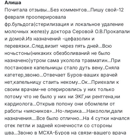
Алиша
Почитала отзывы...Без комментов...Пишу свой-12
февраля прооперировала
фр.бульдога(стерилизация и локальное удаление
молочных желез)у доктора Серовой О.В.Прокапали
и домой.Из назначений -цефазолин и
перевязки..След.визит через пять дней...Всю
ночьстоны(никаких обезболиваний не было
назначено)утром сама уколола травматин...При
постановке капельницы стало дуть вену..Сняла
катетер,звоню...Отвечает Буров-ваших врачей
нет,капельницу стаить некому...Ок...Приехали к
своим врачам-не оперировлись у них только
потому что не было у них ни ЭКГ,ни рентгена,ни
кардиолога...Открыв попону они обомлели от
работы «мясников»...Но-лирика....Накололи,дали
назначения....Все было отлично...На 4 сутки начался
отек петли и задней конечности со стороны
шва...Звоню в МСХА-Буров на связи-вашего врача