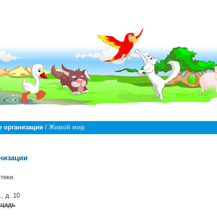
 организации
/ Живой мир
низации
теки.
, д. 10
ощадь