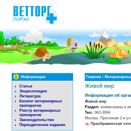
Информация
Главная
/
Ветеринарные
Живой мир
Статьи
Энциклопедия
Информация об орга
Литература
Каталог ветеринарных
Живой мир
препаратов
Раздел:
зоомагазины и ап
Реестр ветеринарных
Тел.:
963-3004
препаратов
Москва. Прогонная 2-я ул.
Законодательство
Преображенская пл
Периодические издания