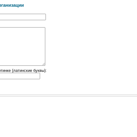
рганизации
тинке (латинские буквы):