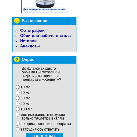
Развлечения
Фотографии
Обои для рабочего стола
Истории
Анекдоты
Опрос
Во флаконах какого
объёма Вы хотели бы
видеть инъекционные
препараты «Хелвет»?
10 мл
20 мл
30 мл
50 мл
100 мл
мне все равно, я покупаю
только таблетки и капли
не применяю эти препараты
затрудняюсь ответить