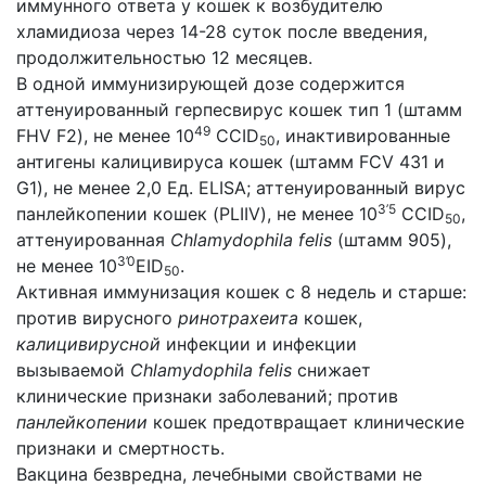
иммунного ответа у кошек к возбудителю
хламидиоза через 14-28 суток после введения,
продолжительностью 12 месяцев.
В одной иммунизирующей дозе содержится
аттенуированный герпесвирус кошек тип 1 (штамм
49
FHV F2), не менее 10
CCID
, инактивированные
50
антигены калицивируса кошек (штамм FCV 431 и
G1), не менее 2,0 Ед. ELISA; аттенуированный вирус
3’5
панлейкопении кошек (PLIIV), не менее 10
CCID
,
50
аттенуированная
Chlamydophila felis
(штамм 905),
3’0
не менее 10
EID
.
50
Активная иммунизация кошек с 8 недель и старше:
против вирусного
ринотрахеита
кошек,
калицивирусной
инфекции и инфекции
вызываемой
Chlamydophila felis
снижает
клинические признаки заболеваний; против
панлейкопении
кошек предотвращает клинические
признаки и смертность.
Вакцина безвредна, лечебными свойствами не