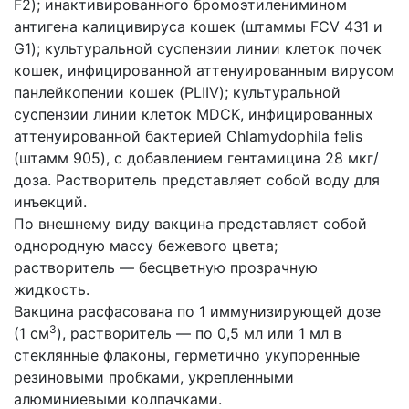
F2); инактивированного бромоэтиленимином
антигена калицивируса кошек (штаммы FCV 431 и
G1); культуральной суспензии линии клеток почек
кошек, инфицированной аттенуированным вирусом
панлейкопении кошек (PLIIV); культуральной
суспензии линии клеток MDCK, инфицированных
аттенуированной бактерией Chlamydophila felis
(штамм 905), с добавлением гентамицина 28 мкг/
доза. Растворитель представляет собой воду для
инъекций.
По внешнему виду вакцина представляет собой
однородную массу бежевого цвета;
растворитель — бесцветную прозрачную
жидкость.
Вакцина расфасована по 1 иммунизирующей дозе
3
(1 см
), растворитель — по 0,5 мл или 1 мл в
стеклянные флаконы, герметично укупоренные
резиновыми пробками, укрепленными
алюминиевыми колпачками.