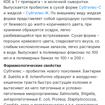
KOE в 1 г препарата – и молочной сыворотки.
Выпускается пробиотик в сухой форме
Субтилис-С
и жидкой –
Субтилис-Ж
. По внешнему виду жидкая
форма представляет собой однородную суспензию
от бежевого до желто-коричневого цвета, при
хранении образуется осадок, легко
разбивающийся при встряхивании. Сухая форма –
порошок кремового цвета, сладковатого вкуса, со
слабым кисломолочным запахом, легко растворим
в воде. Выпускают в полимерных флаконах по 100
мл и в полимерных банках по 100 г и 200 г.
Фармакологические свойства
Субтилис – пробиотик нового поколения. Бактерии
B. Subtilis и B. licheniformis
образуют в желудочно-
кишечном тракте быстро растущие колонии и
вытесняют из него патогенные и условно-
патогенные микроорганизмы
Salmonella, Shigella,
энтеропатогенные E. coli, Proteus, Staphylococcus,
Candida
, аэро и псевдомонадам и т.д, стимулируя