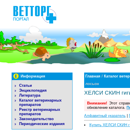
Информация
Главная
/
Каталог вете
лосьон
Статьи
Энциклопедия
ХЕЛСИ СКИН гиг
Литература
Каталог ветеринарных
Внимание!
Этот справо
препаратов
обновление каталога.
П
Реестр ветеринарных
препаратов
Алфавитный указатель
|
Законодательство
Периодические издания
Купить ХЕЛСИ СКИН г