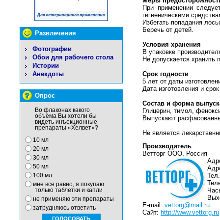
Меры предосторожност
При применении следует
гигиеническими средства
Избегать попадания лосьо
Беречь от детей.
Развлечения
Условия хранения
Фотографии
В упаковке производител
Обои для рабочего стола
Не допускается хранить 
Истории
Анекдоты
Срок годности
5 лет от даты изготовлен
Дата изготовления и срок
Опрос
Состав и форма выпуск
Во флаконах какого
Глицерин, тимол, фенокс
объёма Вы хотели бы
Выпускают расфасованны
видеть инъекционные
препараты «Хелвет»?
Не является лекарственн
10 мл
Производитель
20 мл
Ветторг ООО, Россия
30 мл
Адре
50 мл
Адре
Тел.
100 мл
Теле
мне все равно, я покупаю
Часы
только таблетки и капли
Вых
не применяю эти препараты
E-mail:
vettorg@mail.ru
затрудняюсь ответить
Сайт:
http://www.vettorg.ru