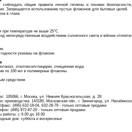
и
 соблюдать общие правила личной гигиены и техники безопасности
ми. Запрещается использование пустых флаконов для бытовых целей.
на в глаза.
я при температуре не выше 25°С.
под непосредственным воздействием солнечного света и вблизи отопите
ия.
 годности указаны на флаконе.
а
иэтанол, этилгексилглицерин, очищенная вода.
м по 100 мл в полимерные флаконы.
ым средством.
с: 105066, г. Москва, ул. Нижняя Красносельская, д. 28.
с производства: 143180, Московская обл., г. Звенигород, ул. Нахабинско
/факс: (495) 632-18-04, 632-28-79 - только оптовые продажи.
фон: (495) 972-87-20 - только оптовые продажи.
 работы: с 9.00 до 18.00
одные дни: суббота и воскресенье