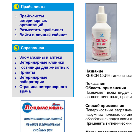
Прайс-листы
Прайс-листы
ветеринарных
организаций
Разместить прайс-лист
Войти в личный кабинет
Справочная
Зоомагазины и аптеки
Ветеринарные клиники
Гостиницы для животных
Название
Приюты
ХЕЛСИ СКИН гигиеническ
Ветеринарные
лаборатории
Показания
Страница ветеринарного
Область применения
врача
Назначают всем видам ж
органов животных, профи
Способ применения
Поверхностные загрязне
наружных половых органо
обработки складок кожи 
Применять гигиенический