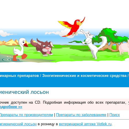
ринарных препаратов
/
Зоогигиенические и косметические средства
/
иенический лосьон
чник доступен на CD. Подробная информация обо всех препаратах, 
одробнее »»
Препараты по производителям
|
Препараты по заболеваниям
|
Поиск
игиенический лосьон
в розницу в
ветеринарной аптеке Vetlek.ru
.