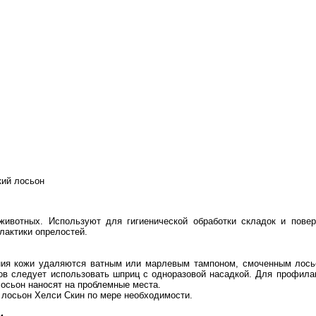
ий лосьон
ивотных. Используют для гигиенической обработки складок и пове
лактики опрелостей.
ния кожи удаляются ватным или марлевым тампоном, смоченным лось
в следует использовать шприц с одноразовой насадкой. Для профилак
лосьон наносят на проблемные места.
 лосьон Хелси Скин по мере необходимости.