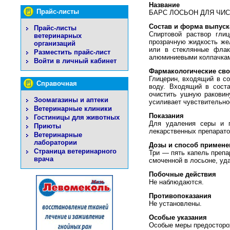
Название
Прайс-листы
БАРС ЛОСЬОН ДЛЯ ЧИС
Состав и форма выпуск
Прайс-листы
Спиртовой раствор гли
ветеринарных
прозрачную жидкость же
организаций
или в стеклянные флак
Разместить прайс-лист
алюминиевыми колпачка
Войти в личный кабинет
Фармакологические сво
Глицерин, входящий в с
Справочная
воду. Входящий в соста
очистить ушную раковин
Зоомагазины и аптеки
усиливает чувствительно
Ветеринарные клиники
Показания
Гостиницы для животных
Для удаления серы и п
Приюты
лекарственных препарато
Ветеринарные
лаборатории
Дозы и способ примене
Страница ветеринарного
Три — пять капель препа
врача
смоченной в лосьоне, уд
Побочные действия
Не наблюдаются.
Противопоказания
Не установлены.
Особые указания
Особые меры предосторо