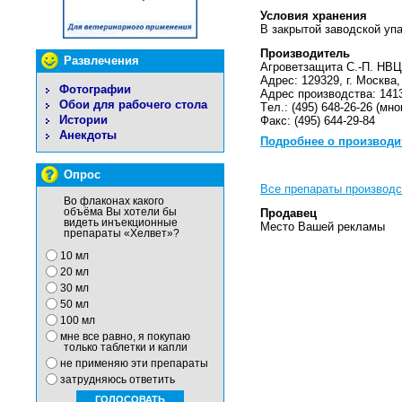
Условия хранения
В закрытой заводской упа
Производитель
Развлечения
Агроветзащита С.-П. НВ
Адрес: 129329, г. Мocквa,
Фотографии
Адрес производства: 1413
Обои для рабочего стола
Тeл.: (495) 648-26-26 (мн
Истории
Фaкc: (495) 644-29-84
Анекдоты
Подробнее о производи
Опрос
Все препараты производс
Во флаконах какого
объёма Вы хотели бы
Продавец
видеть инъекционные
Место Вашей рекламы
препараты «Хелвет»?
10 мл
20 мл
30 мл
50 мл
100 мл
мне все равно, я покупаю
только таблетки и капли
не применяю эти препараты
затрудняюсь ответить