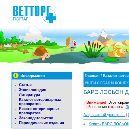
Информация
Главная
/
Каталог вете
УШЕЙ СОБАК И КОШЕК
Статьи
Энциклопедия
БАРС ЛОСЬОН Д
Литература
Каталог ветеринарных
Внимание!
Этот справо
препаратов
обновление каталога.
П
Реестр ветеринарных
препаратов
Алфавитный указатель
|
Законодательство
Периодические издания
Купить БАРС ЛОСЬО