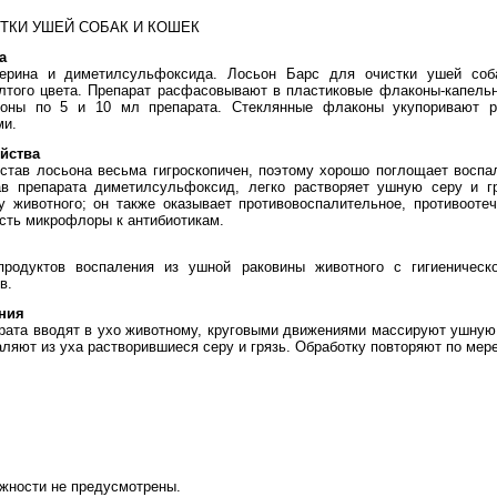
ТКИ УШЕЙ СОБАК И КОШЕК
а
церина и диметилсульфоксида. Лосьон Барс для очистки ушей соб
лтого цвета. Препарат расфасовывают в пластиковые флаконы-капельн
оны по 5 и 10 мл препарата. Стеклянные флаконы укупоривают р
ми.
йства
остав лосьона весьма гигроскопичен, поэтому хорошо поглощает восп
в препарата диметилсульфоксид, легко растворяет ушную серу и г
у животного; он также оказывает противовоспалительное, противооте
сть микрофлоры к антибиотикам.
родуктов воспаления из ушной раковины животного с гигиеничес
в.
ния
рата вводят в ухо животному, круговыми движениями массируют ушную 
аляют из уха растворившиеся серу и грязь. Обработку повторяют по мер
жности не предусмотрены.