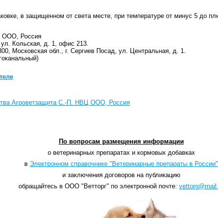
ковке, в защищенном от света месте, при температуре от минус 5 до плю
Ц ООО, Россия
 ул. Кoльcкaя, д. 1, oфиc 213.
00, Московская обл., г. Сергиев Посад, ул. Центральная, д. 1.
огоканальный)
теле
тва Агроветзащита С.-П. НВЦ ООО, Россия
По вопросам размещения информации
о ветеринарных препаратах и кормовых добавках
в
Электронном справочнике "Ветеринарные препараты в России"
и заключения договоров на публикацию
обращайтесь в ООО "Ветторг" по электронной почте:
vettorg@mail.