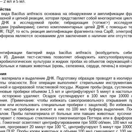
 2 мл и 5 мл.
йства
вида Bacillus anthracis основана на обнаружении и амплификации фр
зной и цепной реакции, которая представляет собой многократное цикл
я ДНК в исследуемой пробе; гибридизация (<отжиг>) исслед
дами (праймерами); синтез комплементарных цепей ДНК с помощью т
К; ПЦР, то есть реакция амплификации фрагмента гена CapB; электро
офореза являются основанием для заключения о наличии или отсутств
тификации бактерий вида bacillus anthracis (возбудитель сиб
р И). Данная тест-система позволяет обнаружить капсулообразующие
кробиологических культурах и жидких пробах из объектов окружающей с
больных и павших животных (кровь, селезенка, сердце, печень) в концентр
ния
 материала и выделение ДНК. Подготовку образцов проводят в изолиру
ппы опасности. Все операции выполняют стерильными инструментам
нной и одноразовой пластиковой посуды. Жидкие пробы (вода, суспензи
новые пробирки объемом 1,5 мл и центрифугируют 5 минут в настольн
 осторожно удаляют. Осадок суспендируют в 100 мкл при 10000 
ния. (Примечание: чтобы избежать самопроизвольного открывания п
зом или использовать специальные пробирки с защелкой). Во избежан
т чистые пробирки и вносят в них по 100 мкл буфера выделения. Пос
лом. Пробы патматериала от больных или павших животных: кусочки 
стирают с помощью стеклянного гомогенизатора Поттера или в фарфоров
. Гомогенат осветляют центрифугированием при 5000 об/мин, 100 мкл 
ия, прогревают 20 минут при 100 °C, центрифугируют 5 минут при 1000
ния ПЦР. Пробы крови животных в объеме 100 мкл смешивают с 100 мк