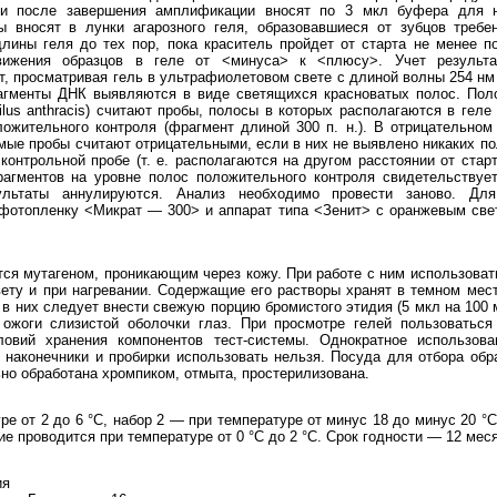
и после завершения амплификации вносят по 3 мкл буфера для н
 вносят в лунки агарозного геля, образовавшиеся от зубцов требе
длины геля до тех пор, пока краситель пройдет от старта не менее 
вижения образцов в геле от <минуса> к <плюсу>. Учет результа
, просматривая гель в ультрафиолетовом свете с длиной волны 254 н
гменты ДНК выявляются в виде светящихся красноватых полос. По
lus anthracis) считают пробы, полосы в которых располагаются в геле
ложительного контроля (фрагмент длиной 300 п. н.). В отрицательно
мые пробы считают отрицательными, если в них не выявлено никаких по
контрольной пробе (т. е. располагаются на другом расстоянии от стар
агментов на уровне полос положительного контроля свидетельствует
ультаты аннулируются. Анализ необходимо провести заново. Для
 фотопленку <Микрат — 300> и аппарат типа <Зенит> с оранжевым све
ся мутагеном, проникающим через кожу. При работе с ним использоват
вету и при нагревании. Содержащие его растворы хранят в темном мес
 в них следует внести свежую порцию бромистого этидия (5 мкл на 100
ожоги слизистой оболочки глаз. При просмотре гелей пользоватьс
ловий хранения компонентов тест-системы. Однократное использова
 наконечники и пробирки использовать нельзя. Посуда для отбора об
но обработана хромпиком, отмыта, простерилизована.
е от 2 до 6 °C, набор 2 — при температуре от минус 18 до минус 20 °C
ие проводится при температуре от 0 °C до 2 °C. Срок годности — 12 мес
ия