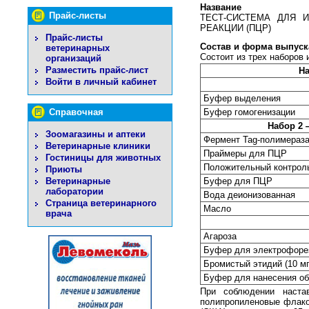
Название
Прайс-листы
ТЕСТ-СИСТЕМА ДЛЯ 
РЕАКЦИИ (ПЦР)
Прайс-листы
Состав и форма выпуск
ветеринарных
Состоит из трех наборов 
организаций
Разместить прайс-лист
Н
Войти в личный кабинет
Буфер выделения
Справочная
Буфер гомогенизации
Набор 2 
Зоомагазины и аптеки
Фермент Tag-полимераза 
Ветеринарные клиники
Праймеры для ПЦР
Гостиницы для животных
Положительный контроль 
Приюты
Ветеринарные
Буфер для ПЦР
лаборатории
Вода деионизованная
Страница ветеринарного
Масло
врача
Агароза
Буфер для электрофорез
Бромистый этидий (10 мг
Буфер для нанесения об
При соблюдении наста
полипропиленовые флако