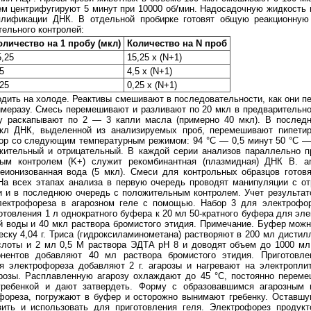
тем центрифугируют 5 минут при 10000 об/мин. Надосадочную жидкость
плификации ДНК. В отдельной пробирке готовят общую реакционную
тельного контролей:
оличество на 1 пробу (мкл)
Количество на N проб
5,25
15,25 х (N+1)
5
4,5 х (N+1)
,25
0,25 х (N+1)
дить на холоде. Реактивы смешивают в последовательности, как они п
имеразу. Смесь перемешивают и разливают по 20 мкл в предварительн
у раскапывают по 2 — 3 капли масла (примерно 40 мкл). В послед
кл ДНК, выделенной из анализируемых проб, перемешивают пипетир
р со следующим температурным режимом: 94 °C — 0,5 минут 50 °C — 0
ительный и отрицательный. В каждой серии анализов параллельно п
ым контролем (K+) служит рекомбинантная (плазмидная) ДНК B. an
деионизованная вода (5 мкл). Смеси для контрольных образцов готов
На всех этапах анализа в первую очередь проводят манипуляции с от
 и в последнюю очередь с положительным контролем. Учет результа
лектрофореза в агарозном геле с помощью. Набор 3 для электрофор
отовления 1 л однократного буфера к 20 мл 50-кратного буфера для эл
 воды и 40 мкл раствора бромистого этидия. Примечание. Буфер можн
ску 4,04 г. Триса (гидроксиламинометана) растворяют в 200 мл дистил
слоты и 2 мл 0,5 М раствора ЭДТА pH 8 и доводят объем до 1000 мл
онентов добавляют 40 мл раствора бромистого этидия. Приготовле
я электрофореза добавляют 2 г. агарозы и нагревают на электропли
арозы. Расплавленную агарозу охлаждают до 45 °C, постоянно переме
ребенкой и дают затвердеть. Форму с образовавшимся агарозным 
офореза, погружают в буфер и осторожно вынимают гребенку. Оставшу
ить и использовать для приготовления геля. Электрофорез продук