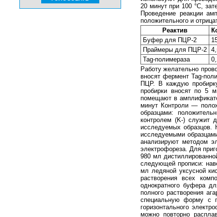
20 минут при 100 °C, за
Проведение реакции ам
положительного и отрица
Реактив
К
Буфер для ПЦР-2
1
Праймеры для ПЦР-2
4,
Tag-полимераза
0
Работу желательно прово
вносят фермент Tag-пол
ПЦР. В каждую пробирк
пробирки вносят по 5 м
помещают в амплификато
минут Контроли — полож
образцами: положительн
контролем (K-) служит 
исследуемых образцов. 
исследуемыми образцами
анализируют методом э
электрофореза. Для приг
980 мл дистиллированной
следующей прописи: наве
мл ледяной уксусной ки
растворения всех комп
однократного буфера дл
полного растворения аг
специальную форму с г
горизонтального электр
можно повторно расплав