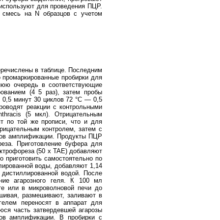
 используют для проведения ПЦР.
 смесь на N образцов с учетом
еречислены в таблице. Последним
о промаркированные пробирки для
нюю очередь в соответствующие
ованием (4 5 раз), затем пробы
,5 минут 30 циклов 72 °C — 0,5
роводят реакции с контрольными
thracis (5 мкл). Отрицательным
ят по той же прописи, что и для
рицательным контролем, затем с
тов амплификации. Продукты ПЦР
еза. Приготовление буфера для
ектрофореза (50 х TAE) добавляют
о приготовить самостоятельно по
лированной воды, добавляют 1,14
 дистиллированной водой. После
ние агарозного геля. К 100 мл
те или в микроволновой печи до
шивая, размешивают, заливают в
гелем переносят в аппарат для
юся часть затвердевшей агарозы
тов амплификации. В пробирки с