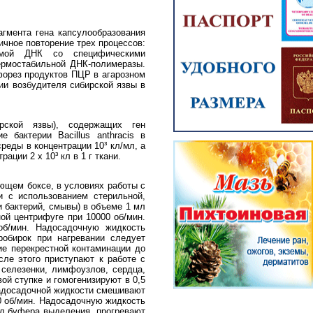
агмента гена капсулообразования
ичное повторение трех процессов:
уемой ДНК со специфическими
ермостабильной ДНК-полимеразы.
форез продуктов ПЦР в агарозном
ии возбудителя сибирской язвы в
ирской язвы), содержащих ген
 бактерии Bacillus anthracis в
реды в концентрации 10³ кл/мл, а
ации 2 х 10³ кл в 1 г ткани.
ющем боксе, в условиях работы с
и с использованием стерильной,
и бактерий, смывы) в объеме 1 мл
ой центрифуге при 10000 об/мин.
об/мин. Надосадочную жидкость
робирок при нагревании следует
ие перекрестной контаминации до
ле этого приступают к работе с
селезенки, лимфоузлов, сердца,
ой ступке и гомогенизируют в 0,5
надосадочной жидкости смешивают
0 об/мин. Надосадочную жидкость
л буфера выделения, прогревают