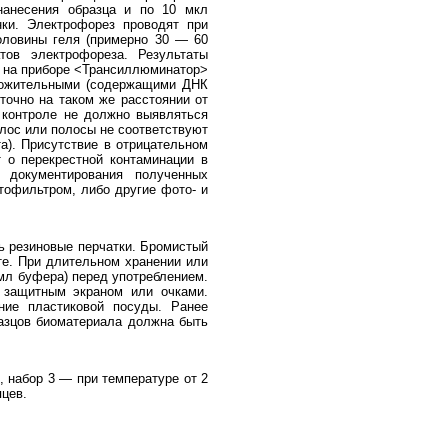
анесения образца и по 10 мкл
нки. Электрофорез проводят при
половины геля (примерно 30 — 60
тов электрофореза. Результаты
м на приборе <Трансиллюминатор>
ложительными (содержащими ДНК
 точно на таком же расстоянии от
м контроле не должно выявляться
лос или полосы не соответствуют
та). Присутствие в отрицательном
 о перекрестной контаминации в
 документирования полученных
тофильтром, либо другие фото- и
ь резиновые перчатки. Бромистый
те. При длительном хранении или
 мл буфера) перед употреблением.
я защитным экраном или очками.
ние пластиковой посуды. Ранее
разцов биоматериала должна быть
, набор 3 — при температуре от 2
яцев.