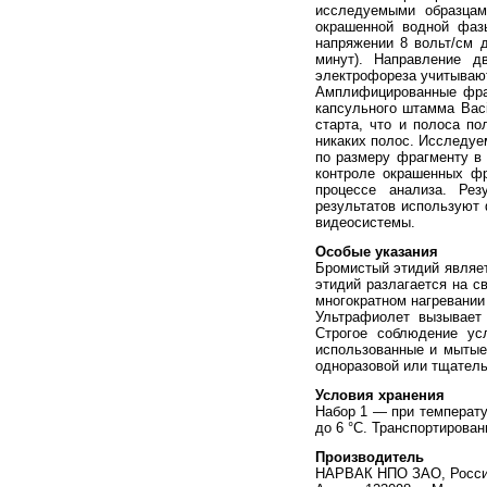
исследуемыми образцам
окрашенной водной фазы
напряжении 8 вольт/см 
минут). Направление д
электрофореза учитывают
Амплифицированные фра
капсульного штамма Baci
старта, что и полоса по
никаких полос. Исследуе
по размеру фрагменту в 
контроле окрашенных фр
процессе анализа. Рез
результатов используют
видеосистемы.
Особые указания
Бромистый этидий являет
этидий разлагается на с
многократном нагревании
Ультрафиолет вызывает 
Строгое соблюдение ус
использованные и мытые
одноразовой или тщатель
Условия хранения
Набор 1 — при температур
до 6 °C. Транспортирован
Производитель
НАРВАК НПО ЗАО, Росс