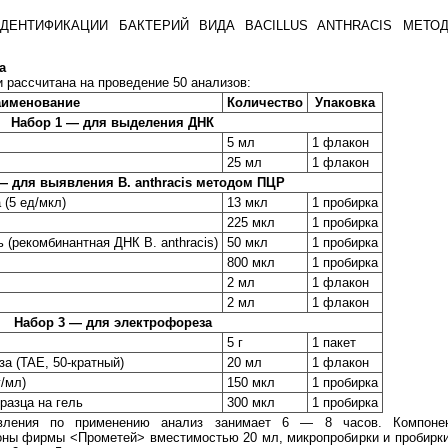
ИДЕНТИФИКАЦИИ БАКТЕРИЙ ВИДА BACILLUS ANTHRACIS МЕТ
а
и рассчитана на проведение 50 анализов:
аименование
Количество
Упаковка
Набор 1 — для выделения ДНК
5 мл
1 флакон
25 мл
1 флакон
— для выявления B. anthracis методом ПЦР
(5 ед/мкл)
13 мкл
1 пробирка
225 мкл
1 пробирка
(рекомбинантная ДНК B. anthracis)
50 мкл
1 пробирка
800 мкл
1 пробирка
2 мл
1 флакон
2 мл
1 флакон
Набор 3 — для электрофореза
5 г
1 пакет
а (TAE, 50-кратный)
20 мл
1 флакон
/мл)
150 мкл
1 пробирка
разца на гель
300 мкл
1 пробирка
вления по применению анализ занимает 6 — 8 часов. Компоне
ны фирмы <Прометей> вместимостью 20 мл, микропробирки и пробирки 