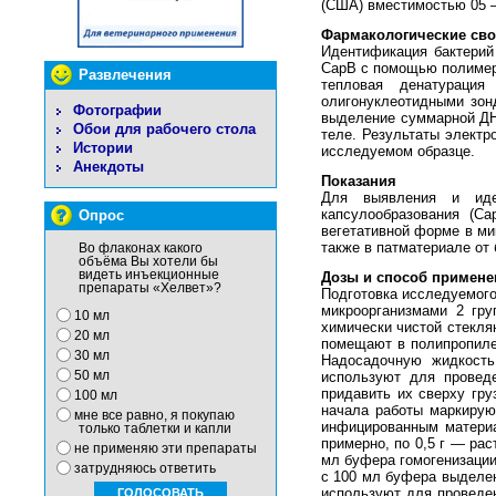
(США) вместимостью 05 —
Фармакологические сво
Идентификация бактерий 
CapB с помощью полимера
Развлечения
тепловая денатураци
олигонуклеотидными зон
Фотографии
выделение суммарной ДН
Обои для рабочего стола
теле. Результаты электр
Истории
исследуемом образце.
Анекдоты
Показания
Для выявления и иден
капсулообразования (Са
Опрос
вегетативной форме в ми
также в патматериале от 
Во флаконах какого
объёма Вы хотели бы
видеть инъекционные
Дозы и способ примене
препараты «Хелвет»?
Подготовка исследуемого
микроорганизмами 2 гру
10 мл
химически чистой стекля
20 мл
помещают в полипропиле
30 мл
Надосадочную жидкость
50 мл
используют для проведе
придавить их сверху гру
100 мл
начала работы маркирую
мне все равно, я покупаю
инфицированным материа
только таблетки и капли
примерно, по 0,5 г — ра
не применяю эти препараты
мл буфера гомогенизации
затрудняюсь ответить
с 100 мл буфера выделен
используют для проведе