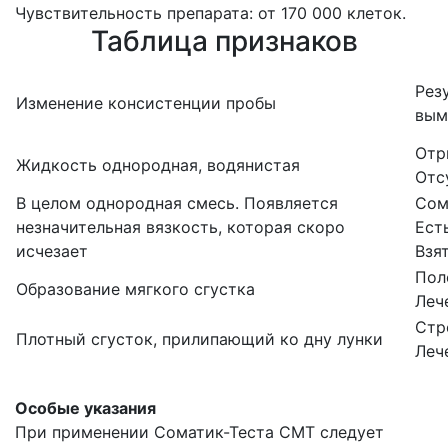
Чувствительность препарата: от 170 000 клеток.
Таблица признаков
Рез
Изменение консистенции пробы
вым
Отр
Жидкость однородная, водянистая
Отс
В целом однородная смесь. Появляется
Сом
незначительная вязкость, которая скоро
Ест
исчезает
Взя
Пол
Образование мягкого сгустка
Леч
Стр
Плотный сгусток, прилипающий ко дну лунки
Леч
Особые указания
При применении Соматик-Теста СМТ следует