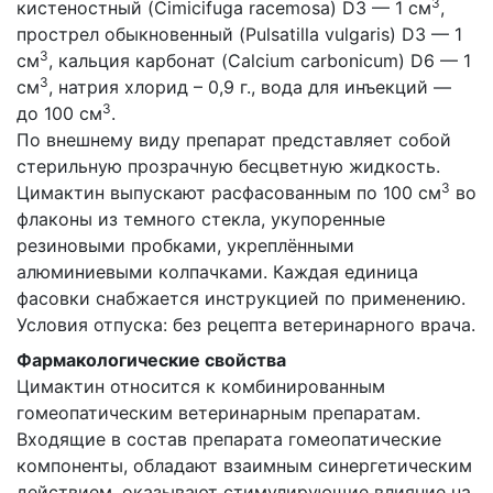
3
кистеностный (Cimicifuga racemosa) D3 — 1 см
,
прострел обыкновенный (Pulsatilla vulgaris) D3 — 1
3
см
, кальция карбонат (Calcium carbonicum) D6 — 1
3
см
, натрия хлорид – 0,9 г., вода для инъекций —
3
до 100 см
.
По внешнему виду препарат представляет собой
стерильную прозрачную бесцветную жидкость.
3
Цимактин выпускают расфасованным по 100 см
во
флаконы из темного стекла, укупоренные
резиновыми пробками, укреплёнными
алюминиевыми колпачками. Каждая единица
фасовки снабжается инструкцией по применению.
Условия отпуска: без рецепта ветеринарного врача.
Фармакологические свойства
Цимактин относится к комбинированным
гомеопатическим ветеринарным препаратам.
Входящие в состав препарата гомеопатические
компоненты, обладают взаимным синергетическим
действием, оказывают стимулирующие влияние на