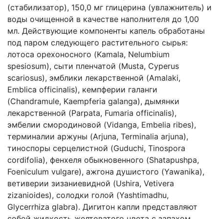
(стабилизатор), 150,0 мг глицерина (увлажнитель) и
воды очищенной в качестве наполнителя до 1,00
мл. Действующие компоненты капель обработаны
под паром следующего растительного сырья:
лотоса орехоносного (Kamala, Nelumbium
spesiosum), сыти пленчатой (Musta, Cyperus
scariosus), эмблики лекарственной (Amalaki,
Emblica officinalis), кемпферии галанги
(Chandramule, Kaempferia galanga), дымянки
лекарственной (Parpata, Fumaria officinalis),
эмбелии смородиновой (Vidanga, Embelia ribes),
терминалии аржуны (Arjuna, Terminalia arjuna),
тиноспоры серцелистной (Guduchi, Tinospora
cordifolia), фенхеля обыкновенного (Shatapushpa,
Foeniculum vulgare), ажгона душистого (Yawanika),
ветиверии зизаниевидной (Ushira, Vetivera
zizanioides), солодки голой (Yashtimadhu,
Glycerrhiza glabra). Дигитон капли представляют
собой жидкость желтоватого цвета с запахом