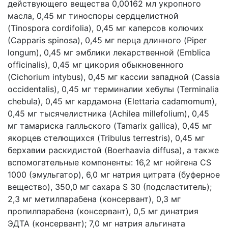
действующего вещества 0,00162 мл укропного
масла, 0,45 мг тиноспоры сердцелистной
(Tinospora cordifolia), 0,45 мг каперсов колючих
(Сapparis spinosa), 0,45 мг перца длинного (Piper
longum), 0,45 мг эмблики лекарственной (Emblica
officinalis), 0,45 мг цикория обыкновенного
(Cichorium intybus), 0,45 мг кассии западной (Cassia
occidentalis), 0,45 мг терминалии хебулы (Terminalia
chebula), 0,45 мг кардамона (Elettaria cadamomum),
0,45 мг тысячелистника (Achilea millefolium), 0,45
мг тамариска галльского (Tamarix gallica), 0,45 мг
якорцев стелющихся (Tribulus terrestris), 0,45 мг
берхавии раскидистой (Boerhaavia diffusa), а также
вспомогательные компоненты: 16,2 мг нойгена CS
1000 (эмульгатор), 6,0 мг натрия цитрата (буферное
вещество), 350,0 мг сахара S 30 (подсластитель);
2,3 мг метилпарабена (консервант), 0,3 мг
пропилпарабена (консервант), 0,5 мг динатрия
ЭДТА (консервант); 7,0 мг натрия альгината