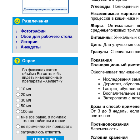
Углеводы
: Полноценный 
Незаменимые жирные 
процессов в кишечнике и 
Развлечения
Жиры
: Оптимальная п
среднецепочковых тригли
Фотографии
Обои для рабочего стола
Витамины
: Уникальный 
Истории
Цинк
: Для улучшения со
Анекдоты
Гранулы
: Специально ра
Показания
Опрос
Полнорационный диетич
Во флаконах какого
Обеспечивает полноценно
объёма Вы хотели бы
видеть инъекционные
Исследования заме
препараты «Хелвет»?
Дерматит, обуслов
Гастрит, обусловл
10 мл
Воспалительные за
20 мл
Энтеропатия с поте
30 мл
50 мл
Дозы и способ примене
От 3 до 8 недель, если
100 мл
постоянно.
мне все равно, я покупаю
только таблетки и капли
Противопоказания
не применяю эти препараты
Беременность.
затрудняюсь ответить
Условия хранения