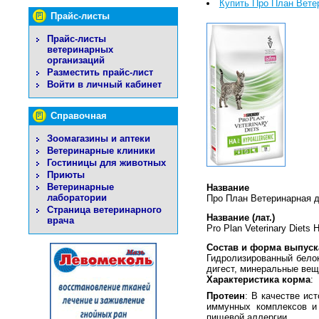
Купить Про План Вете
Прайс-листы
Прайс-листы
ветеринарных
организаций
Разместить прайс-лист
Войти в личный кабинет
Справочная
Зоомагазины и аптеки
Ветеринарные клиники
Гостиницы для животных
Приюты
Ветеринарные
Название
лаборатории
Про План Ветеринарная д
Страница ветеринарного
Название (лат.)
врача
Pro Plan Veterinary Diets 
Состав и форма выпуск
Гидролизированный белок
дигест, минеральные вещ
Характеристика корма
:
Протеин
: В качестве ис
иммунных комплексов и
пищевой аллергии.