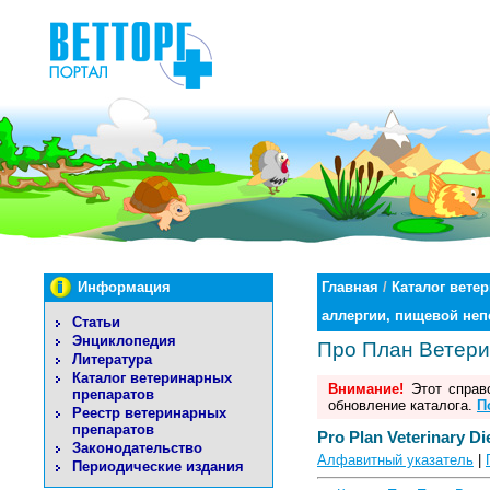
Информация
Главная
/
Каталог вете
аллергии, пищевой не
Статьи
Энциклопедия
Про План Ветери
Литература
Каталог ветеринарных
Внимание!
Этот справо
препаратов
обновление каталога.
П
Реестр ветеринарных
препаратов
Pro Plan Veterinary Di
Законодательство
Алфавитный указатель
|
Периодические издания