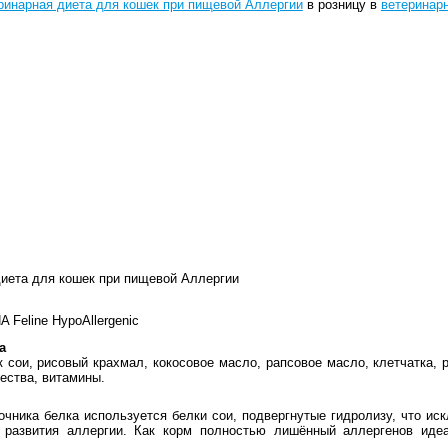
ринарная диета для кошек при пищевой Аллергии
в розницу в
ветеринарн
иета для кошек при пищевой Аллергии
HA Feline HypoAllergenic
а
 сои, рисовый крахмал, кокосовое масло, рапсовое масло, клетчатка, 
ества, витамины.
точника белка используется белки сои, подвергнутые гидролизу, что и
 развития аллергии. Как корм полностью лишённый аллергенов идеа