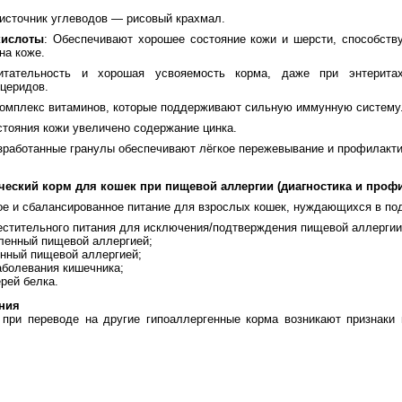
источник углеводов — рисовый крахмал.
кислоты
: Обеспечивают хорошее состояние кожи и шерсти, способст
на коже.
итательность и хорошая усвояемость корма, даже при энтеритах
церидов.
комплекс витаминов, которые поддерживают сильную иммунную систему
стояния кожи увеличено содержание цинка.
зработанные гранулы обеспечивают лёгкое пережевывание и профилактик
еский корм для кошек при пищевой аллергии (диагностика и профи
е и сбалансированное питание для взрослых кошек, нуждающихся в по
стительного питания для исключения/подтверждения пищевой аллергии
ленный пищевой аллергией;
енный пищевой аллергией;
болевания кишечника;
рей белка.
ния
 при переводе на другие гипоаллергенные корма возникают признаки 