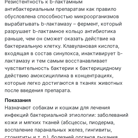
Резистентность к b-лактамным
антибактериальным препаратам как правило
обусловлена способностью микроорганизмов
вырабатывать b-лактамазу – фермент, который
разрушает b-лактамное кольцо антибиотика
раньше, чем он сможет оказать действие на
бактериальную клетку. Клавулановая кислота,
входящая в состав синулокса, инактивирует b-
лактамазу и тем самым восстанавливает
чувствительность бактерии к бактерицидному
действию амоксициллина в концентрациях,
которые легко достигаются в тканях животных
после введения препарата.
Показания
Назначают собакам и кошкам для лечения
инфекций бактериальной этиологии: заболеваний
кожи и мягких тканей (абсцессы, пиодерма,
воспаление паранальных желез, гингивиты,
стоматиты и т. п.), болезней органов дыхания,