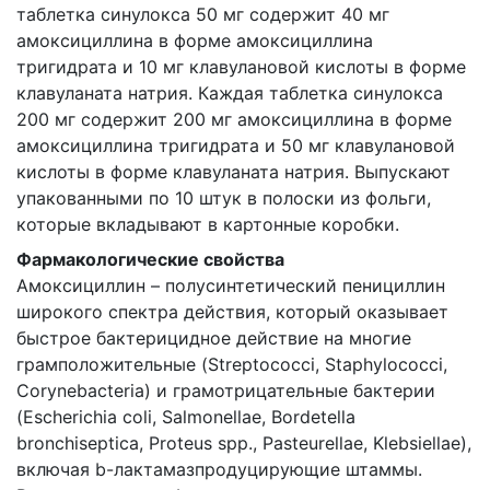
таблетка синулокса 50 мг содержит 40 мг
амоксициллина в форме амоксициллина
тригидрата и 10 мг клавулановой кислоты в форме
клавуланата натрия. Каждая таблетка синулокса
200 мг содержит 200 мг амоксициллина в форме
амоксициллина тригидрата и 50 мг клавулановой
кислоты в форме клавуланата натрия. Выпускают
упакованными по 10 штук в полоски из фольги,
которые вкладывают в картонные коробки.
Фармакологические свойства
Амоксициллин – полусинтетический пенициллин
широкого спектра действия, который оказывает
быстрое бактерицидное действие на многие
грамположительные (Streptococci, Staphylococci,
Corynebacteria) и грамотрицательные бактерии
(Esсherichia coli, Salmonellae, Bordetella
bronchiseptica, Proteus spp., Pasteurellae, Klebsiellae),
включая b-лактамазпродуцирующие штаммы.