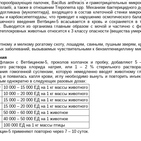
спорообразующих палочек, Bacillus anthracis и грамотрицательных микро
s israelii, а также в отношении Treponema spp. Механизм бактерицидного
догликана (мукопептида), входящего в состав клеточной стенки микро
ы и карбоксипептидазы, что приводит к нарушению осмотического бал
шечного введения Ветбицин-5 всасывается в кровь и сохраняется в т
к. Выводится из организма главным образом с мочой и частично с фе
 теплокровных животных относится к 3 классу опасности (вещества умер
упному и мелкому рогатому скоту, лошадям, свиньям, пушным зверям, к
ых заболеваний, вызываемых чувствительными к бензилпенициллину ми
ния
флакон с Ветбицином-5, проколов колпачок и пробку, добавляют 5 
ского раствора хлорида натрия, или 1 – 2 % стерильного раствора
ания гомогенной суспензии, которую немедленно вводят животному г
д и появилась капля крови, иглу необходимо вынуть и повторить инъе
ным однократно в следующих разовых дозах:
у
10 000 – 15 000 ЕД на 1 кг массы животного
10 000 – 20 000 ЕД на 1 кг массы животного
15 000 – 20 000 ЕД на 1 кг массы животного
15 000 – 20 000 ЕД на 1 кг массы животного
50 000 – 60 000 ЕД на 1 животное
40 000 – 50 000 ЕД на 1 животное
100 000 ЕД на 1 кг массы птицы
ин-5 применяют повторно через 7 – 10 суток.