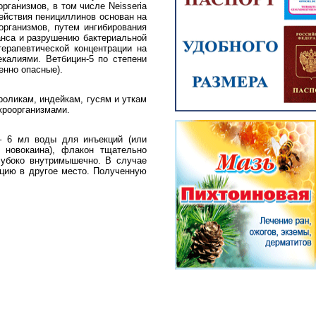
организмов, в том числе Neisseria
 действия пенициллинов основан на
организмов, путем ингибирования
анса и разрушению бактериальной
ерапевтической концентрации на
калиями. Ветбицин-5 по степени
енно опасные).
роликам, индейкам, гусям и уткам
кроорганизмами.
– 6 мл воды для инъекций (или
 новокаина), флакон тщательно
лубоко внутримышечно. В случае
кцию в другое место. Полученную