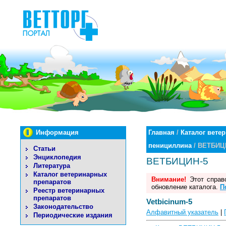
Информация
Главная
/
Каталог вете
пенициллина
/ ВЕТБИЦ
Статьи
Энциклопедия
ВЕТБИЦИН-5
Литература
Каталог ветеринарных
Внимание!
Этот справо
препаратов
обновление каталога.
П
Реестр ветеринарных
препаратов
Vetbicinum-5
Законодательство
Алфавитный указатель
|
Периодические издания