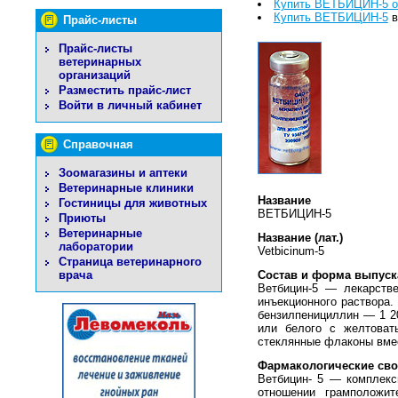
Купить ВЕТБИЦИН-5 о
Купить ВЕТБИЦИН-5
в
Прайс-листы
Прайс-листы
ветеринарных
организаций
Разместить прайс-лист
Войти в личный кабинет
Справочная
Зоомагазины и аптеки
Ветеринарные клиники
Название
Гостиницы для животных
ВЕТБИЦИН-5
Приюты
Ветеринарные
Название (лат.)
лаборатории
Vetbicinum-5
Страница ветеринарного
врача
Состав и форма выпуск
Ветбицин-5 — лекарстве
инъекционного раствора.
бензилпенициллин — 1 2
или белого с желтоват
стеклянные флаконы вме
Фармакологические сво
Ветбицин- 5 — комплекс
отношении грамположите