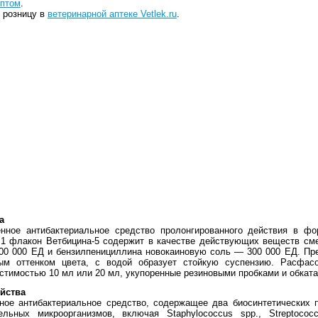
птом
.
 розницу в
ветеринарной аптеке Vetlek.ru
.
а
нное антибактериальное средство пролонгированного действия в ф
 1 флакон Ветбицина-5 содержит в качестве действующих веществ сме
00 000 ЕД и бензилпенициллина новокаиновую соль — 300 000 ЕД. Пре
ым оттенком цвета, с водой образует стойкую суспензию. Расфас
стимостью 10 мл или 20 мл, укупоренные резиновыми пробками и обка
йства
ное антибактериальное средство, содержащее два биосинтетических п
льных микроорганизмов, включая Staphylococcus spp., Streptococc