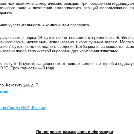
ивотных возможны аллергические реакции. При повышенной индивидуал
линового ряда и появлении аллергических реакций использование п
ерапию.
ая чувствительность к компонентам препарата.
разрешается через 14 суток после последнего применения Ветбицин
занного срока, может быть использовано в корм пушным зверям. Молоко
чение 7 суток после последнего введения Ветбицина-5, запрещается исп
ьзовано после термической обработки для кормления животных.
списку Б. В сухом, защищенном от прямых солнечных лучей и недосту
20 ºC. Срок годности — 3 года.
пр. Конституции, д. 7.
теле
тва Синтез ОАО, Россия
По вопросам размещения информации