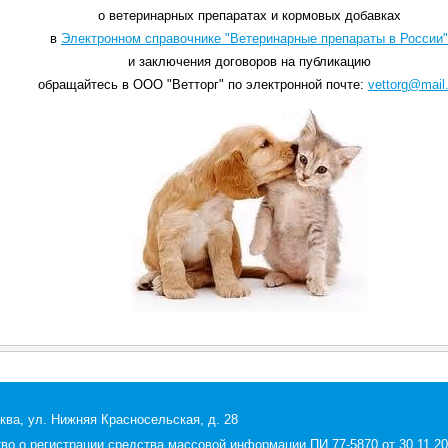
о ветеринарных препаратах и кормовых добавках
в
Электронном справочнике "Ветеринарные препараты в России"
и заключения договоров на публикацию
обращайтесь в ООО "Ветторг" по электронной почте:
vettorg@mail.
ква, ул. Нижняя Красносельская, д. 28
 о регистрации средства массовой информации ПИ 77-5870 от 30.11.200