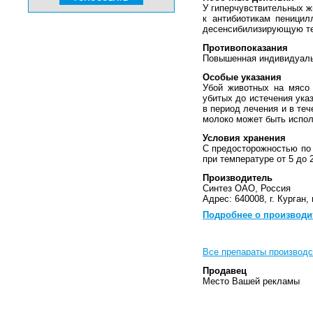
У гиперчувствительных ж
к антибиотикам пеницил
десенсибилизирующую т
Противопоказания
Повышенная индивидуальн
Особые указания
Убой животных на мясо 
убитых до истечения ука
в период лечения и в те
молоко может быть испол
Условия хранения
С предосторожностью по 
при температуре от 5 до 
Производитель
Синтез ОАО, Россия
Адрес: 640008, г. Курган, 
Подробнее о производи
Все препараты производс
Продавец
Место Вашей рекламы