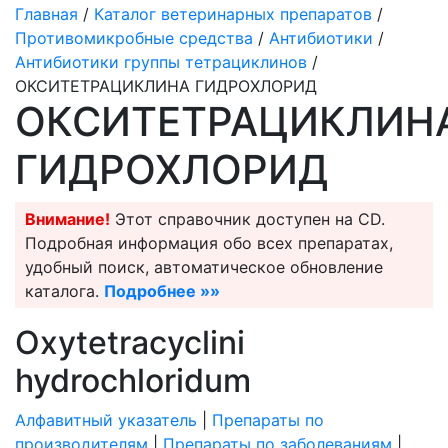
Главная
/
Каталог ветеринарных препаратов
/
Противомикробные средства
/
Антибиотики
/
Антибиотики группы тетрациклинов
/
ОКСИТЕТРАЦИКЛИНА ГИДРОХЛОРИД
ОКСИТЕТРАЦИКЛИН
ГИДРОХЛОРИД
Внимание!
Этот справочник доступен на CD.
Подробная информация обо всех препаратах,
удобный поиск, автоматическое обновление
каталога.
Подробнее »»
Oxytetracyclini
hydrochloridum
Алфавитный указатель
|
Препараты по
производителям
|
Препараты по заболеваниям
|