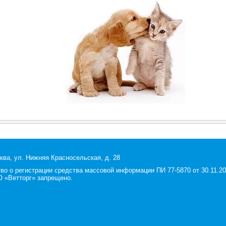
ква, ул. Нижняя Красносельская, д. 28
 о регистрации средства массовой информации ПИ 77-5870 от 30.11.200
 «Ветторг» запрещено.