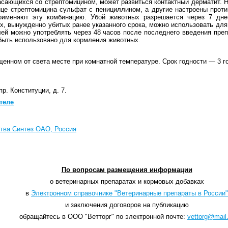
асающихся со стрептомицином, может развиться контактный дерматит. 
це стрептомицина сульфат с пенициллином, а другие настроены проти
рименяют эту комбинацию. Убой животных разрешается через 7 дне
х, вынужденно убитых ранее указанного срока, можно использовать для
й можно употреблять через 48 часов после последнего введения преп
 быть использовано для кормления животных.
щенном от света месте при комнатной температуре. Срок годности — 3 г
пр. Конституции, д. 7.
теле
тва Синтез ОАО, Россия
По вопросам размещения информации
о ветеринарных препаратах и кормовых добавках
в
Электронном справочнике "Ветеринарные препараты в России"
и заключения договоров на публикацию
обращайтесь в ООО "Ветторг" по электронной почте:
vettorg@mail.