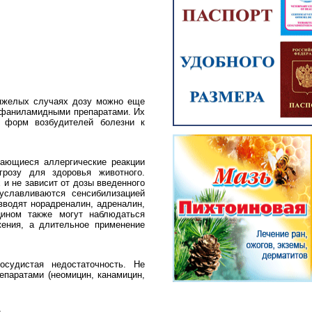
тяжелых случаях дозу можно еще
ьфаниламидными препаратами. Их
х форм возбудителей болезни к
вающиеся аллергические реакции
угрозу для здоровья животного.
и не зависит от дозы введенного
уславливаются сенсибилизацией
вводят норадреналин, адреналин,
цином также могут наблюдаться
жения, а длительное применение
осудистая недостаточность. Не
епаратами (неомицин, канамицин,