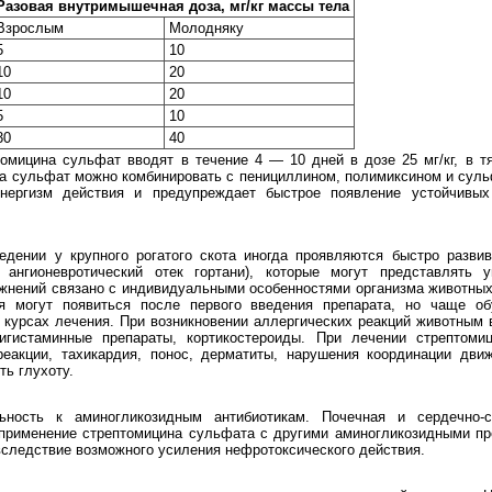
Разовая внутримышечная доза, мг/кг массы тела
Взрослым
Молодняку
5
10
10
20
10
20
5
10
30
40
томицина сульфат вводят в течение 4 — 10 дней в дозе 25 мг/кг, в 
на сульфат можно комбинировать с пенициллином, полимиксином и сул
инергизм действия и предупреждает быстрое появление устойчивы
дении у крупного рогатого скота иногда проявляются быстро разви
 ангионевротический отек гортани), которые могут представлять 
жнений связано с индивидуальными особенностями организма животных 
ия могут появиться после первого введения препарата, но чаще об
 курсах лечения. При возникновении аллергических реакций животным 
тигистаминные препараты, кортикостероиды. При лечении стрептоми
реакции, тахикардия, понос, дерматиты, нарушения координации дви
ть глухоту.
ьность к аминогликозидным антибиотикам. Почечная и сердечно-с
 применение стрептомицина сульфата с другими аминогликозидными пр
вследствие возможного усиления нефротоксического действия.