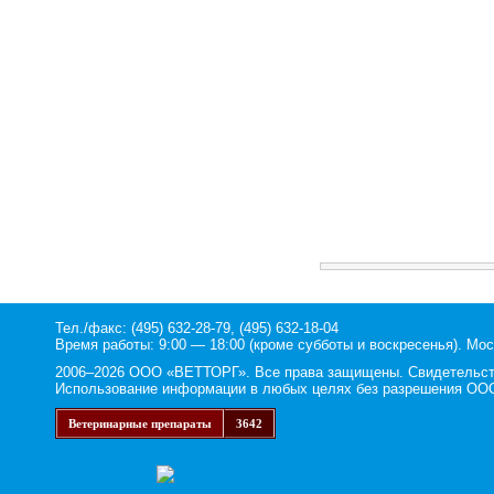
Тел./факс: (495) 632-28-79, (495) 632-18-04
Время работы: 9:00 — 18:00 (кроме субботы и воскресенья). Мос
2006–2026 ООО «ВЕТТОРГ». Все права защищены. Свидетельство
Использование информации в любых целях без разрешения ООО
Ветеринарные препараты
3642