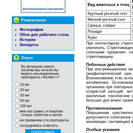
Вид животных и птиц
Крупный рогатый скот
Мелкий рогатый скот
Развлечения
Свиньи, собаки
Фотографии
Лошади
Обои для рабочего стола
Куры
Истории
При лептоспирозе стреп
Анекдоты
увеличить. Стрептомици
сочетание проявляет с
стрептомицину.
Опрос
Побочные действия
Во флаконах какого
При внутримышечном вве
объёма Вы хотели бы
(анафилактический шок,
видеть инъекционные
препараты «Хелвет»?
Возникновение этих осло
антибиотика. Осложнен
10 мл
организма при повторных
20 мл
хлористый кальций, ан
различные токсические 
30 мл
больших доз может разви
50 мл
100 мл
Противопоказания
мне все равно, я покупаю
Повышенная чувствител
только таблетки и капли
допускается сочетанное
не применяю эти препараты
мономицин, гентамицин) 
затрудняюсь ответить
Особые указания