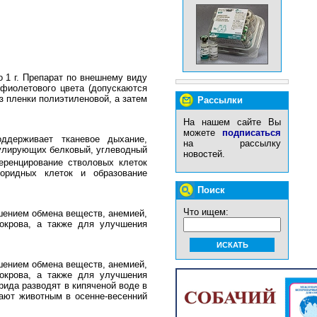
о 1 г. Препарат по внешнему виду
 фиолетового цвета (допускаются
з пленки полиэтиленовой, а затем
Рассылки
На нашем сайте Вы
можете
подписаться
оддерживает тканевое дыхание,
на рассылку
гулирующих белковый, углеводный
новостей.
ренцирование стволовых клеток
роридных клеток и образование
Поиск
Что ищем:
шением обмена веществ, анемией,
окрова, а также для улучшения
шением обмена веществ, анемией,
окрова, а также для улучшения
ида разводят в кипяченой воде в
ают животным в осенне-весенний