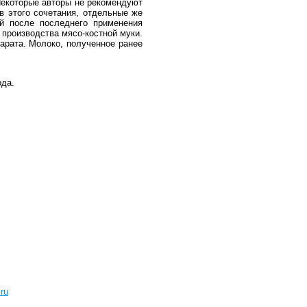
Некоторые авторы не рекомендуют
в этого сочетания, отдельные же
й после последнего применения
 производства мясо-костной муки.
арата. Молоко, полученное ранее
ода.
ru