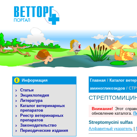
Информация
Главная
/
Каталог вете
аминогликозидов
/ СТ
Статьи
Энциклопедия
СТРЕПТОМИЦИНА
Литература
Каталог ветеринарных
Внимание!
Этот справо
препаратов
обновление каталога.
П
Реестр ветеринарных
препаратов
Streptomycini sulfas
Законодательство
Алфавитный указатель
|
Периодические издания