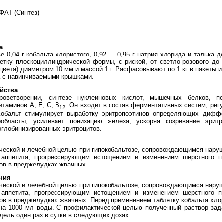
Т (Синтез)
а
 0,04 г кобальта хлористого, 0,92 — 0,95 г натрия хлорида и талька д
етку плоскоциллиндрической формы, с риской, от светло-розового до
вета) диаметром 10 мм и массой 1 г. Расфасовывают по 1 кг в пакеты и
а с навинчиваемыми крышками.
йства
роветворении, синтезе нуклеиновых кислот, мышечных белков, п
итаминов А, Е, С, В
. Он входит в состав ферментативных систем, ре
12
Кобальт стимулирует выработку эритропоэтинов определяющих диффе
робласты, усиливает понизацию железа, ускоряя созревание эрит
глобинизированных эритроцитов.
ческой и лечебной целью при гипокобальтозе, сопровождающимся нару
 аппетита, прогрессирующим истощением и изменением шерстного п
ов в преджелудках жвачных.
ния
ческой и лечебной целью при гипокобальтозе, сопровождающимся нару
 аппетита, прогрессирующим истощением и изменением шерстного п
в в преджелудках жвачных. Перед применением таблетку кобальта хлор
 на 1000 мл воды. С профилактической целью полученный раствор зад
едель один раз в сутки в следующих дозах: