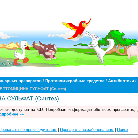
ринарных препаратов
/
Противомикробные средства
/
Антибиотики
/
РЕПТОМИЦИНА СУЛЬФАТ (Синтез)
 СУЛЬФАТ (Синтез)
чник доступен на CD. Подробная информация обо всех препаратах, 
одробнее »»
Препараты по производителям
|
Препараты по заболеваниям
|
Поиск