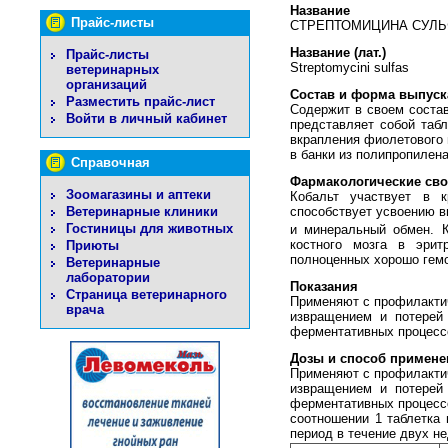
Название
Прайс-листы
СТРЕПТОМИЦИНА СУЛЬФА
Название (лат.)
Прайс-листы
Streptomycini sulfas
ветеринарных
организаций
Состав и форма выпуск
Разместить прайс-лист
Содержит в своем составе
Войти в личный кабинет
представляет собой табл
вкрапления фиолетового ц
в банки из полипропилен
Справочная
Фармакологические сво
Зоомагазины и аптеки
Кобальт участвует в к
Ветеринарные клиники
способствует усвоению в
Гостиницы для животных
и минеральный обмен. 
костного мозга в эрит
Приюты
полноценных хорошо гемо
Ветеринарные
лаборатории
Показания
Страница ветеринарного
Применяют с профилакти
врача
извращением и потерей
ферментативных процесс
Дозы и способ примене
Применяют с профилакти
извращением и потерей
ферментативных процессо
соотношении 1 таблетка
период в течение двух н