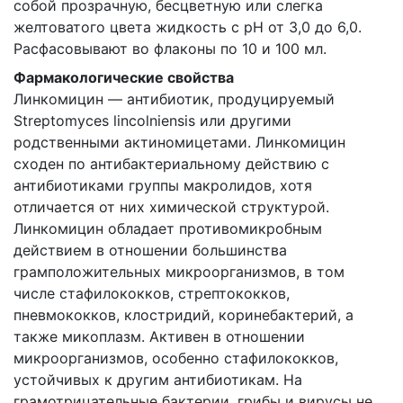
собой прозрачную, бесцветную или слегка
желтоватого цвета жидкость с рН от 3,0 до 6,0.
Расфасовывают во флаконы по 10 и 100 мл.
Фармакологические свойства
Линкомицин — антибиотик, продуцируемый
Streptomyces lincolniensis или другими
родственными актиномицетами. Линкомицин
сходен по антибактериальному действию с
антибиотиками группы макролидов, хотя
отличается от них химической структурой.
Линкомицин обладает противомикробным
действием в отношении большинства
грамположительных микроорганизмов, в том
числе стафилококков, стрептококков,
пневмококков, клостридий, коринебактерий, а
также микоплазм. Активен в отношении
микроорганизмов, особенно стафилококков,
устойчивых к другим антибиотикам. На
грамотрицательные бактерии, грибы и вирусы не