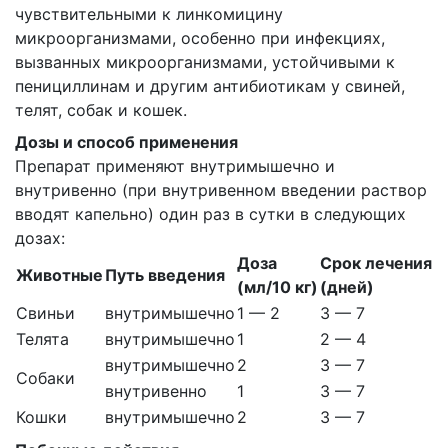
чувствительными к линкомицину
микроорганизмами, особенно при инфекциях,
вызванных микроорганизмами, устойчивыми к
пенициллинам и другим антибиотикам у свиней,
телят, собак и кошек.
Дозы и способ применения
Препарат применяют внутримышечно и
внутривенно (при внутривенном введении раствор
вводят капельно) один раз в сутки в следующих
дозах:
Доза
Срок лечения
Животные
Путь введения
(мл/10 кг)
(дней)
Свиньи
внутримышечно
1 — 2
3 — 7
Телята
внутримышечно
1
2 — 4
внутримышечно
2
3 — 7
Собаки
внутривенно
1
3 — 7
Кошки
внутримышечно
2
3 — 7