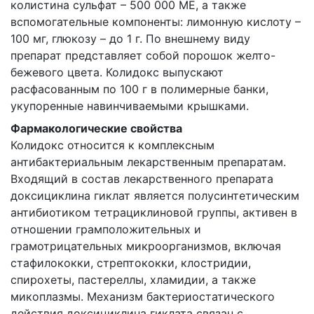
колистина сульфат – 500 000 МЕ, а также
вспомогательные компоненты: лимонную кислоту –
100 мг, глюкозу – до 1 г. По внешнему виду
препарат представляет собой порошок желто-
бежевого цвета. Колидокс выпускают
расфасованным по 100 г в полимерные банки,
укупоренные навинчиваемыми крышками.
Фармакологические свойства
Колидокс относится к комплексным
антибактериальным лекарственным препаратам.
Входящий в состав лекарственного препарата
доксициклина гиклат является полусинтетическим
антибиотиком тетрациклиновой группы, активен в
отношении грамположительных и
грамотрицательных микроорганизмов, включая
стафилококки, стрептококки, клостридии,
спирохеты, пастереллы, хламидии, а также
микоплазмы. Механизм бактериостатического
действия доксициклина гиклата связан с