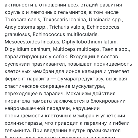
активности в отношении всех стадий развития
круглых и ленточных гельминтов, в том числе
Toxocara canis, Toxascaris leonina, Uncinaria spp.,
Ancylostoma spp., Trichuris vulpis, Echinococcus
granulosus, Echinococcus multilocularis,
Mesocestoides lineatus, Diphyllobothrium latum,
Dipylidium caninum, Multiceps multiceps, Taenia spp.,
паразитирующих у собак. Входящий в состав
суспензии празиквантел, повышает проницаемость
клеточных мембран для ионов кальция и угнетает
фермент паразита — фумаратредуктазу, вызывая
спастическое сокращение мускулатуры,
переходящее в паралич. Механизм действия
пирантела памоата заключается в блокировании
нейромышечной передачи, нарушении
проницаемости клеточных мембран и угнетении
холинэстеразы, что приводит к параличу и гибели
гельминта. При введении внутрь празиквантел
быстро всасывается в желудочно-кишечном