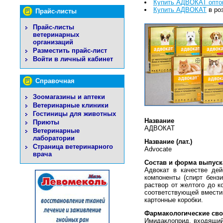
Купить АДВОКАТ опто
Купить АДВОКАТ
в ро
Прайс-листы
Прайс-листы
ветеринарных
организаций
Разместить прайс-лист
Войти в личный кабинет
Справочная
Зоомагазины и аптеки
Ветеринарные клиники
Гостиницы для животных
Название
Приюты
АДВОКАТ
Ветеринарные
лаборатории
Название (лат.)
Страница ветеринарного
Advocate
врача
Состав и форма выпуск
Адвокат в качестве де
компоненты (спирт бенз
раствор от желтого до к
соответствующей вмести
картонные коробки.
Фармакологические сво
Имидаклоприд, входящий 