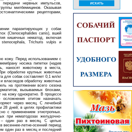
и передачи нервных импульсов,
группы милбемицинов. Оказывая
стсинаптическими рецепторами,
шении паразитирующих у собак
ох (Ctenocephalides canis), вшей
вития кишечных нематод, включая
stenocephala, Trichuris vulpis и
ую кожу. Перед использованием с
мембрану носика пипетки (надев
ть, наносят животному в места,
При обработке крупных животных
а для собак составляет 0,1 мл/кг
х и власоедов обработку животных
ель на протяжении всего сезона
ерматитов, вызываемых блохами,
т на кожу однократно. В процессе
 осложнения отитом назначать
торяют через месяц. С лечебной
ом 28 дней; в целях профилактики
сно с применением этиотропных.
ных при нематодозах желудочно-
й – один раз в месяц. С целью
в весеннее-летне-осенний период
тем один раз в месяц и последний