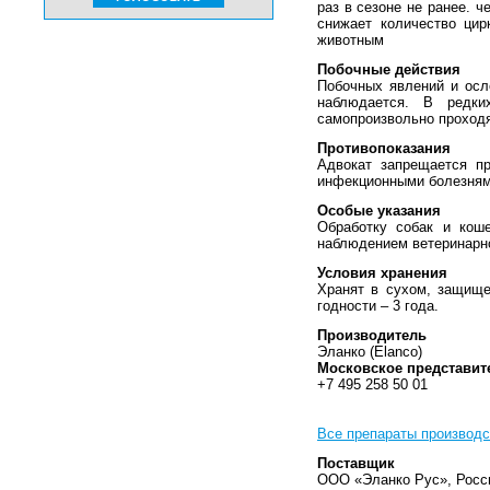
раз в сезоне не ранее. 
снижает количество ци
животным
Побочные действия
Побочных явлений и осл
наблюдается. В редки
самопроизвольно проходя
Противопоказания
Адвокат запрещается п
инфекционными болезня
Особые указания
Обработку собак и кош
наблюдением ветеринарно
Условия хранения
Хранят в сухом, защище
годности – 3 года.
Производитель
Эланко (Elanco)
Московское представит
+7 495 258 50 01
Все препараты производс
Поставщик
ООО «Эланко Рус», Росс