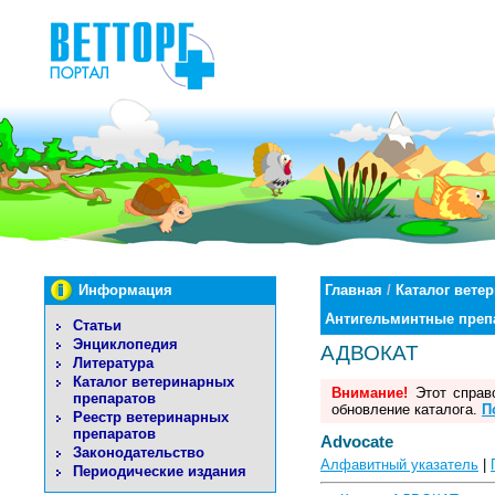
Информация
Главная
/
Каталог вете
Антигельминтные преп
Статьи
Энциклопедия
АДВОКАТ
Литература
Каталог ветеринарных
Внимание!
Этот справо
препаратов
обновление каталога.
П
Реестр ветеринарных
препаратов
Advocate
Законодательство
Алфавитный указатель
|
Периодические издания