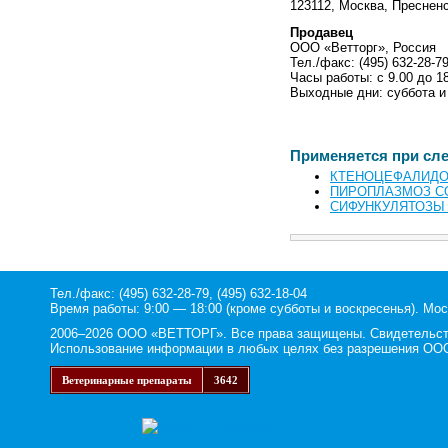
123112, Москва,
Пресненс
Продавец
ООО «Ветторг», Россия
Тел./факс: (495) 632-28-7
Часы работы: с 9.00 до 1
Выходные дни: суббота и
Применяется при сл
КТЕНОЦЕФАЛИДО
ПИРОПЛАЗМОЗ С
СИФУНКУЛЯТОЗЫ
Тел./факс: (495) 632-28-79, (495) 632-18-04
Время работы: 9:00 — 18:00 (кроме субботы и воскресенья). Мос
2006–2026 ООО «ВЕТТОРГ». Все права защищены. Свидетельство
Использование информации в любых целях без разрешения ООО
Ветеринарные препараты
3642