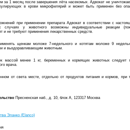
чем за 1 месяц после завершения лёта насекомых. Адвокат не уничтожа
ркулирующих в крови микрофилярий и может быть применен без опа
ожнений при применении препарата Адвокат в соответствии с настоящ
х случаях у животного возможны индивидуальные реакции (пок
т и не требуют применения лекарственных средств.
рименять щенкам моложе 7-недельного и котятам моложе 9 недельн
ми и выздоравливающим животным.
ек массой менее 1 кг, беременных и кормящих животных следует 
го врача.
нном от света месте, отдельно от продуктов питания и кормов, при 
ельство
Пресненская наб., д. 10, блок А, 123317 Москва
тва Эланко (Elanco)
ия