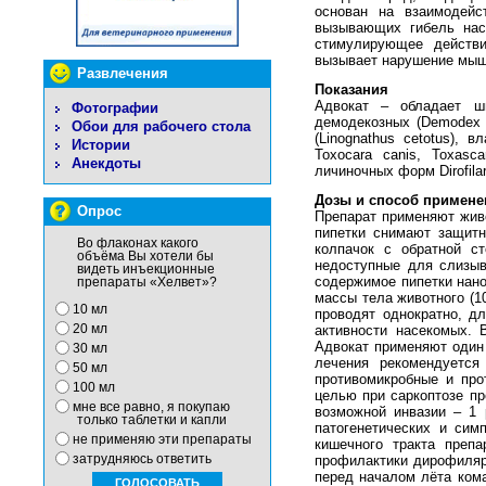
основан на взаимодейс
вызывающих гибель нас
стимулирующее действи
вызывает нарушение мыше
Развлечения
Показания
Адвокат – обладает ши
Фотографии
демодекозных (Demodex ca
Обои для рабочего стола
(Linognathus cetotus), 
Истории
Toxocara canis, Toxasca
Анекдоты
личиночных форм Dirofilar
Дозы и способ примене
Опрос
Препарат применяют живо
пипетки снимают защитн
Во флаконах какого
колпачок с обратной ст
объёма Вы хотели бы
недоступные для слизыв
видеть инъекционные
содержимое пипетки нано
препараты «Хелвет»?
массы тела животного (1
10 мл
проводят однократно, д
20 мл
активности насекомых. 
Адвокат применяют один 
30 мл
лечения рекомендуется
50 мл
противомикробные и про
100 мл
целью при саркоптозе пр
мне все равно, я покупаю
возможной инвазии – 1 
только таблетки и капли
патогенетических и сим
не применяю эти препараты
кишечного тракта преп
затрудняюсь ответить
профилактики дирофиляри
перед началом лёта кома