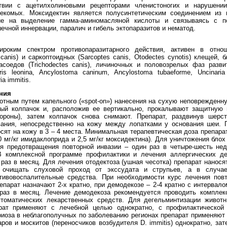
твии с ацетилхолиновыми рецепторами членистоногих и нарушени
екомых. Моксидектин является полусинтетическим соединением из 
е на выделение гамма-аминомасляной кислоты и связываясь с по
чной иннервации, паралич и гибель эктопаразитов и нематод.
роким спектром противопаразитарного действия, активен в отно
nis) и саркоптоидных (Sarcoptes canis, Otodectes cynotis) клещей, бл
власоедов (Trichodectes canis), личиночных и половозрелых фаз раз
ris leonina, Ancylostoma caninum, Ancylostoma tubaeforme, Uncinaria 
ia immitis.
ния
тным путем капельного («spot-on») нанесения на сухую неповрежденн
ый колпачок и, расположив ее вертикально, прокалывают защитную 
ороны), затем колпачок снова снимают. Препарат, раздвинув шерс
ания, непосредственно на кожу между лопатками у основания шеи. 
сят на кожу в 3 – 4 места. Минимальная терапевтическая доза препарат
0 мг/кг имидаклоприда и 2,5 мг/кг моксидектина). Для уничтожения бло
ля предотвращения повторной инвазии – один раз в четыре-шесть нед
В комплексной программе профилактики и лечения аллергических д
раз в месяц. Для лечения отодектоза (ушная чесотка) препарат нанося
 очищать слуховой проход от экссудата и струпьев, а в случае
тивовоспалительные средства. При необходимости курс лечения пов
епарат назначают 2-х кратно, при демодекозе – 2-4 кратно с интервал
раз в месяц. Лечение демодекоза рекомендуется проводить комплек
птоматических лекарственных средств. Для дегельминтизации живот
арат применяют с лечебной целью однократно, с профилактическо
оза в неблагополучных по заболеванию регионах препарат применяют 
ров и москитов (переносчиков возбудителя D. immitis) однократно, за