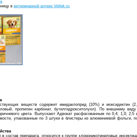
м
.
зницу в
ветеринарной аптеке Vetlek.ru
.
а
йствующих веществ содержит имидаклоприд (10%) и моксидектин (2,
иловый, пропилен карбонат, бутилгидрокситолуол). По внешнему виду
оричневого цвета. Выпускают Адвокат расфасованным по 0,4; 1,0; 2,5 
мости, упакованные по 3 штуки в блистеры из алюминиевой фольги, п
йства
в состав препарата, относится к группе хлороникотиниловых инсектиц