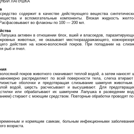
ДНЫЙ ЛАПУШКА
а
редство содержит в качестве действующего вещества синтетически
 вещества и вспомогательные компоненты. Вязкая жидкость желто
 Расфасовывают во флаконы по 100 — 200 мл.
йства
Лапушка активен в отношении блох, вшей и власоедов, паразитирующи
кровных животных, не оказывает местнораздражающего, кожнорезор
щего действия на кожно-волосяной покров. При попадании на слизи
ля рыб и пчел.
ния
волосяной покров животного смачивают теплой водой, а затем наносят 
равномерно распределяют по всей поверхности тела, слегка втирают
слизистые оболочки и предотвращая слизывание шампуня животны
лой водой, шерсть расчесывают и высушивают. Для предотвращен
стилки или обрабатывают их шампунем Лапушка в разведении вод
нием) стирают с моющим средством. Повторные обработки проводят по
беременным и кормящим самкам, больным инфекционными заболевания
ого возраста.