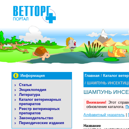
Информация
Главная
/
Каталог вете
/ ШАМПУНЬ ИНСЕКТИ
Статьи
Энциклопедия
ШАМПУНЬ ИНСЕ
Литература
Каталог ветеринарных
Внимание!
Этот справо
препаратов
обновление каталога.
П
Реестр ветеринарных
препаратов
Алфавитный указатель
|
Законодательство
Периодические издания
Название