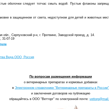
стые оболочки следует тотчас смыть водой. Пустые флаконы запрещ
аковке в защищенном от света, недоступном для детей и животных мест
 обл., Серпуховский р-н, г. Протвино, Заводской проезд, д. 14.
, 31-07-19
теле
ства Веда ООО, Россия
По вопросам размещения информации
о ветеринарных препаратах и кормовых добавках
в
Электронном справочнике "Ветеринарные препараты в России"
и заключения договоров на публикацию
обращайтесь в ООО "Ветторг" по электронной почте:
vettorg@mail.