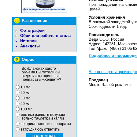
При попадании на слизи
целей.
Условия хранения
Развлечения
В закрытой заводской уп
Срок годности 1 год.
Фотографии
Производитель
Обои для рабочего стола
Веда ООО, Россия
Истории
Адрес: 142281, Московская
Анекдоты
Тел./факс: (4967) 31-06-82
Подробнее о производи
Опрос
Во флаконах какого
Все препараты производ
объёма Вы хотели бы
видеть инъекционные
препараты «Хелвет»?
Продавец
Место Вашей рекламы
10 мл
20 мл
30 мл
50 мл
100 мл
мне все равно, я покупаю
только таблетки и капли
не применяю эти препараты
затрудняюсь ответить