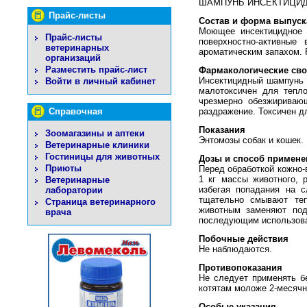
ШАМПУНЬ ИНСЕКТИЦИ
Прайс-листы
Состав и форма выпуск
Моющее инсектицидное с
Прайс-листы
поверхностно-активные
ветеринарных
ароматическим запахом.
организаций
Разместить прайс-лист
Фармакологические сво
Инсектицидный шампунь 
Войти в личный кабинет
малотоксичен для тепло
чрезмерно обезжириваю
Справочная
раздражение. Токсичен д
Показания
Зоомагазины и аптеки
Энтомозы собак и кошек.
Ветеринарные клиники
Гостиницы для животных
Дозы и способ примене
Приюты
Перед обработкой кожно-
1 кг массы животного, 
Ветеринарные
избегая попадания на 
лаборатории
тщательно смывают теп
Страница ветеринарного
животным заменяют под
врача
последующим использова
Побочные действия
Не наблюдаются.
Противопоказания
Не следует применять 
котятам моложе 2-месячн
Особые указания