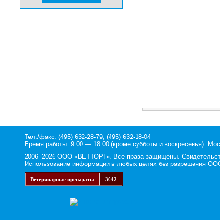
Тел./факс: (495) 632-28-79, (495) 632-18-04
Время работы: 9:00 — 18:00 (кроме субботы и воскресенья). Мос
2006–2026 ООО «ВЕТТОРГ». Все права защищены. Свидетельство
Использование информации в любых целях без разрешения ООО
Ветеринарные препараты
3642