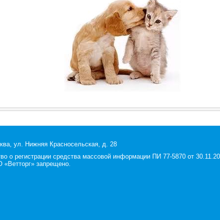
ква, ул. Нижняя Красносельская, д. 28
 о регистрации средства массовой информации ПИ 77-5870 от 30.11.200
 «Ветторг» запрещено.