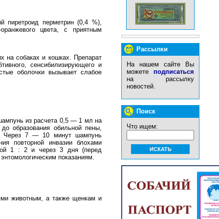
й пиретроид перметрин (0,4 %),
-оранжевого цвета, с приятным
Рассылки
х на собаках и кошках. Препарат
На нашем сайте Вы
бтивного, сенсибилизирующего и
можете
подписаться
стые оболочки вызывает слабое
на рассылку
новостей.
Поиск
шампунь из расчета 0,5 — 1 мл на
Что ищем:
 до образования обильной пены,
м. Через 7 — 10 минут шампунь
ия повторной инвазии блохами
ой 1 : 2 и через 3 дня (перед
 энтомологическим показаниям.
ми животным, а также щенкам и