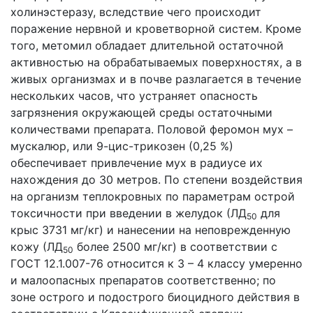
холинэстеразу, вследствие чего происходит
поражение нервной и кроветворной систем. Кроме
того, метомил обладает длительной остаточной
активностью на обрабатываемых поверхностях, а в
живых организмах и в почве разлагается в течение
нескольких часов, что устраняет опасность
загрязнения окружающей среды остаточными
количествами препарата. Половой феромон мух –
мускалюр, или 9-цис-трикозен (0,25 %)
обеспечивает привлечение мух в радиусе их
нахождения до 30 метров. По степени воздействия
на организм теплокровных по параметрам острой
токсичности при введении в желудок (ЛД
для
50
крыс 3731 мг/кг) и нанесении на неповрежденную
кожу (ЛД
более 2500 мг/кг) в соответствии с
50
ГОСТ 12.1.007-76 относится к 3 – 4 классу умеренно
и малоопасных препаратов соответственно; по
зоне острого и подострого биоцидного действия в