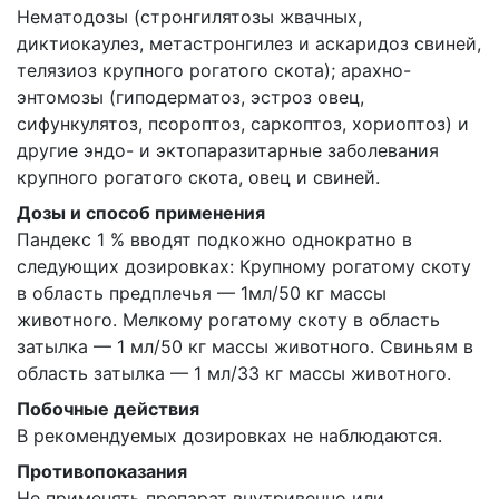
Нематодозы (стронгилятозы жвачных,
диктиокаулез, метастронгилез и аскаридоз свиней,
телязиоз крупного рогатого скота); арахно-
энтомозы (гиподерматоз, эстроз овец,
сифункулятоз, псороптоз, саркоптоз, хориоптоз) и
другие эндо- и эктопаразитарные заболевания
крупного рогатого скота, овец и свиней.
Дозы и способ применения
Пандекс 1 % вводят подкожно однократно в
следующих дозировках: Крупному рогатому скоту
в область предплечья — 1мл/50 кг массы
животного. Мелкому рогатому скоту в область
затылка — 1 мл/50 кг массы животного. Свиньям в
область затылка — 1 мл/33 кг массы животного.
Побочные действия
В рекомендуемых дозировках не наблюдаются.
Противопоказания
Не применять препарат внутривенно или