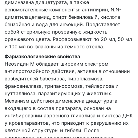
диминазена диацетурата, а также
вспомогательные компоненты: антипирин, N,N-
диметилацетамид, спирт бензиловый, кислота
бензойная и вода для инъекций. Представляет
собой стерильную прозрачную жидкость
оранжевого цвета. Расфасовывают по 20 мл, 50 мл
и 100 мл во флаконы из темного стекла.
Фармакологические свойства
Неозидин М обладает широким спектром
антипротозойного действия, активен в отношении
возбудителей бабезиоза, пироплазмоза,
франсаиеллеза, трипаносомоза, тейлериоза и
нутталлиоза, паразитирующих у животных.
Механизм действия дименазена диацетурата,
входящего в состав препарата, основан на
ингибировании аэробного гликолиза и синтеза ДНК
у кровепаразитов, что приводит к разрушению их
клеточной структуры и гибели. После
парентерального введения терапевтическая