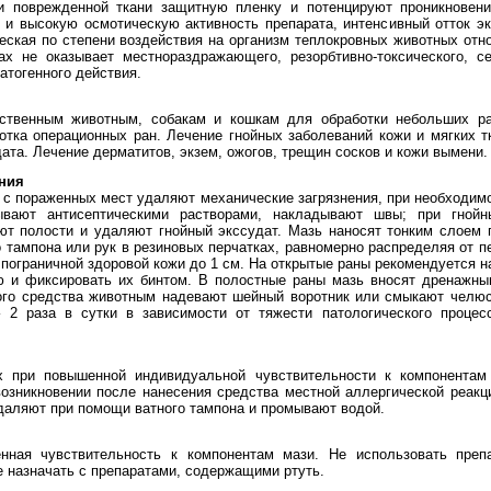
и поврежденной ткани защитную пленку и потенцируют проникновени
и высокую осмотическую активность препарата, интенсивный отток эк
еская по степени воздействия на организм теплокровных животных от
х не оказывает местнораздражающего, резорбтивно-токсического, се
атогенного действия.
ственным животным, собакам и кошкам для обработки небольших ра
тка операционных ран. Лечение гнойных заболеваний кожи и мягких т
ата. Лечение дерматитов, экзем, ожогов, трещин сосков и кожи вымени.
ния
с пораженных мест удаляют механические загрязнения, при необходим
ывают антисептическими растворами, накладывают швы; при гнойн
ют полости и удаляют гнойный экссудат. Мазь наносят тонким слоем 
о тампона или рук в резиновых перчатках, равномерно распределяя от 
м пограничной здоровой кожи до 1 см. На открытые раны рекомендуется
ю и фиксировать их бинтом. В полостные раны мазь вносят дренажн
ого средства животным надевают шейный воротник или смыкают челюс
 2 раза в сутки в зависимости от тяжести патологического процес
х при повышенной индивидуальной чувствительности к компонентам 
озникновении после нанесения средства местной аллергической реакц
удаляют при помощи ватного тампона и промывают водой.
нная чувствительность к компонентам мази. Не использовать преп
е назначать с препаратами, содержащими ртуть.