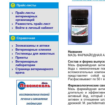
Прайс-листы
Прайс-листы
ветеринарных
организаций
Разместить прайс-лист
Войти в личный кабинет
Справочная
Зоомагазины и аптеки
Ветеринарные клиники
Название
Гостиницы для животных
МАЗЬ ФАРМАЙОДНАЯ А
Приюты
Ветеринарные
Состав и форма выпуск
лаборатории
Мазь фармайодная анти
йода с неионогенным пов
Страница ветеринарного
вспомогательных компоне
врача
представляет собой о
Расфасовывают по 50 г в
Фармакологические сво
Мазь фармайодная антис
длительно и эффективн
активный йод, который 
активен в отношении шта
дрожжей: M. pachidermati