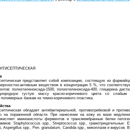
НТИСЕПТИЧЕСКАЯ
а
септическая представляет собой композицию, состоящую из фармайо
ерхностно-активным веществом в концентрации 5 %, что соответствуе
нтов: полиэтиленоксида-1500, полиэтиленоксида-400, глицерина дист
днородную густую массу красно-коричневого цвета со слабым 
 полимерных банкам из темно-коричневого пластика.
йства
ептическая обладает антибактериальной, противогрибковой и противо
о на пораженной области. При нанесении на кожу из мази медленн
окисляет аминокислоты ферментов и трансмембранные белки патоге
ммов: Staphylococcus spp., Streptococcus spp., грамотрицательных: Es
s, Aspergillus spp., Pen. granulatum, Саndida spp., микоплазм и вирусов