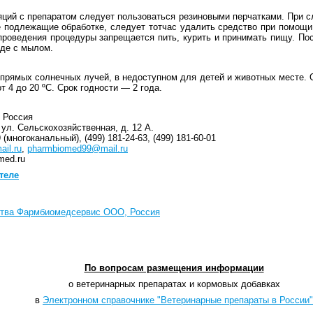
ций с препаратом следует пользоваться резиновыми перчатками. При с
е подлежащие обработке, следует тотчас удалить средство при помощи 
проведения процедуры запрещается пить, курить и принимать пищу. По
оде с мылом.
прямых солнечных лучей, в недоступном для детей и животных месте. 
т 4 до 20 ºС. Срок годности — 2 года.
 Россия
 ул. Сельскохозяйственная, д. 12 А.
 (многоканальный), (499) 181-24-63, (499) 181-60-01
il.ru
,
pharmbiomed99@mail.ru
med.ru
теле
ства Фармбиомедсервис ООО, Россия
По вопросам размещения информации
о ветеринарных препаратах и кормовых добавках
в
Электронном справочнике "Ветеринарные препараты в России"