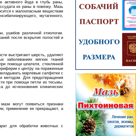
е активного йода в глубь раны,
ссудата из раны в повязку. Мазь
носится к малоопасным веществам
нсибилизирующего, мутагенного,
н, ушибов различной этиологии.
каней после вскрытия полостей и
ости выстригают шерсть, удаляют
ых заболеваниях мягких тканей
при помощи шпателя, стеклянной
периферии к центру на пораженные
 накладывать марлевые салфетки с
ым методом. Для предотвращения
ти при помощи петли из тесьмы.
са до исчезновения клинических
мази могут появиться признаки
ии, применение ее прекращают, а
арат для обработки животных с