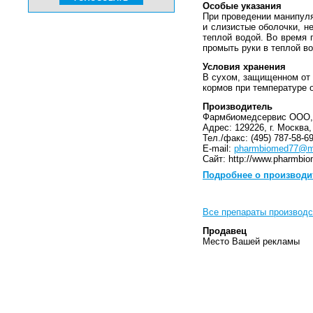
Особые указания
При проведении манипуля
и слизистые оболочки, н
теплой водой. Во время 
промыть руки в теплой в
Условия хранения
В сухом, защищенном от 
кормов при температуре о
Производитель
Фармбиомедсервис ООО,
Адрес: 129226, г. Москва,
Тел./факс: (495) 787-58-69
E-mail:
pharmbiomed77@ma
Сайт: http://www.pharmbio
Подробнее о производи
Все препараты производ
Продавец
Место Вашей рекламы