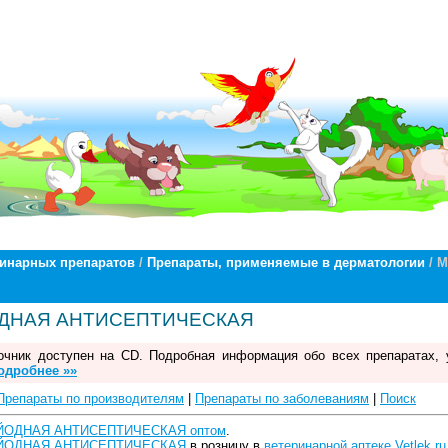
ринарных препаратов
/
Препараты, применяемые в дерматологии
/ 
ДНАЯ АНТИСЕПТИЧЕСКАЯ
чник доступен на CD. Подробная информация обо всех препаратах, 
одробнее »»
Препараты по производителям
|
Препараты по заболеваниям
|
Поиск
ЙОДНАЯ АНТИСЕПТИЧЕСКАЯ оптом
.
АЙОДНАЯ АНТИСЕПТИЧЕСКАЯ
в розницу в
ветеринарной аптеке Vetlek.ru