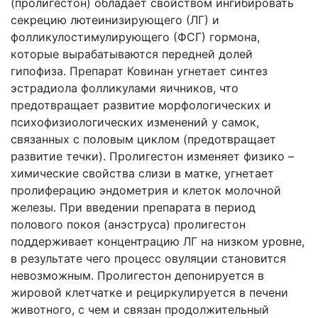
(пролигестон) обладает свойством ингибировать
секрецию лютеинизирующего (ЛГ) и
фолликулостимулирующего (ФСГ) гормона,
которые вырабатываются передней долей
гипофиза. Препарат Ковинан угнетает синтез
эстрадиола фолликулами яичников, что
предотвращает развитие морфологических и
психофизиологических изменений у самок,
связанных с половым циклом (предотвращает
развитие течки). Пролигестон изменяет физико –
химические свойства слизи в матке, угнетает
пролиферацию эндометрия и клеток молочной
железы. При введении препарата в период
полового покоя (анэструса) пролигестон
поддерживает концентрацию ЛГ на низком уровне,
в результате чего процесс овуляции становится
невозможным. Пролигестон депонируется в
жировой клетчатке и рециркулируется в печени
животного, с чем и связан продолжительный