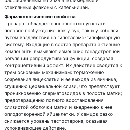
расфасованным по 3 мл в полимерные и
стеклянные флаконы с капельницей.
Фармакологические свойства
Препарат обладает способностью угнетать
половое возбуждение, как у сук, так и у кобелей
путем воздействия на гипоталамо-гипофизарную
систему. Входящие в состав препарата активные
компоненты вызывают изменение гонадотропной
регуляции репродуктивной функции, создавая
контрацептивный эффект. Их действие сводится к
трем основным механизмам: торможению
созревания яйцеклетки и ее выхода из яичника;
сгущению цервикальной слизи, что препятствует
проникновению сперматозоидов в полость матки;
предотвращению полного восстановления
слизистой оболочки матки и внедрению в нее
оплодотворенной яйцеклетки. У самцов резко
снижается уровень тестостерона, оказывая
успокаивающее действие.