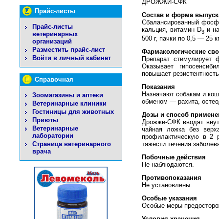
ДРОЖЖИ-СФК
Прайс-листы
Состав и форма выпуск
Сбалансированный фосфо
Прайс-листы
кальция, витамин D
и на
3
ветеринарных
500 г, пачки по 0,5 — 25 
организаций
Разместить прайс-лист
Фармакологические сво
Войти в личный кабинет
Препарат стимулирует ф
Оказывает гипосенсиби
повышает резистентность
Справочная
Показания
Назначают собакам и кош
Зоомагазины и аптеки
обменом — рахита, остео
Ветеринарные клиники
Гостиницы для животных
Дозы и способ примене
Приюты
Дрожжи-СФК вводят внутр
Ветеринарные
чайная ложка без верх
лаборатории
профилактическую в 2 р
тяжести течения заболев
Страница ветеринарного
врача
Побочные действия
Не наблюдаются.
Противопоказания
Не установлены.
Особые указания
Особые меры предосторо
Условия хранения