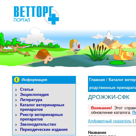
Информация
Главная
/
Каталог вете
родственные препарат
Статьи
Энциклопедия
ДРОЖЖИ-СФК
Литература
Каталог ветеринарных
Внимание!
Этот справо
препаратов
обновление каталога.
П
Реестр ветеринарных
препаратов
Алфавитный указатель
|
Законодательство
Периодические издания
Название