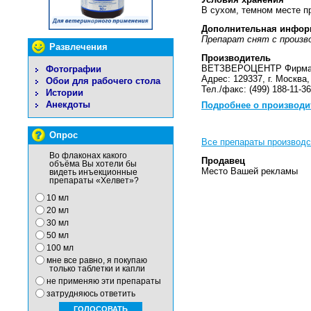
В сухом, темном месте пр
Дополнительная инфор
Препарат снят с произв
Развлечения
Производитель
ВЕТЗВЕРОЦЕНТР Фирма 
Фотографии
Адрес: 129337, г. Москва,
Обои для рабочего стола
Тел./факс: (499) 188-11-36
Истории
Анекдоты
Подробнее о производи
Опрос
Все препараты произво
Во флаконах какого
Продавец
объёма Вы хотели бы
Место Вашей рекламы
видеть инъекционные
препараты «Хелвет»?
10 мл
20 мл
30 мл
50 мл
100 мл
мне все равно, я покупаю
только таблетки и капли
не применяю эти препараты
затрудняюсь ответить