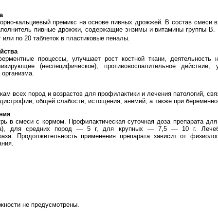
а
рно-кальциевый премикс на основе пивных дрожжей. В состав смеси в
полнитель пивные дрожжи, содержащие энзимы и витамины группы В.
кг или по 20 таблеток в пластиковые пеналы.
йства
ерментные процессы, улучшает рост костной ткани, деятельность н
лизирующее (неспецифическое), противовоспалительное действие, 
 организма.
кам всех пород и возрастов для профилактики и лечения патологий, св
дистрофии, общей слабости, истощения, анемий, а также при беременнос
ния
ь в смеси с кормом. Профилактическая суточная доза препарата для 
а), для средних пород — 5 г, для крупных — 7,5 — 10 г. Лечеб
аза. Продолжительность применения препарата зависит от физиолог
ания.
жности не предусмотрены.