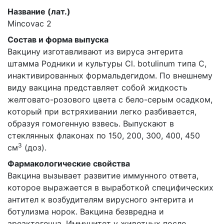
Название (лат.)
Mincovac 2
Состав и форма выпуска
Вакцину изготавливают из вируса энтерита
штамма Родники и культуры Cl. botulinum типа С,
инактивированных формальдегидом. По внешнему
виду вакцина представляет собой жидкость
желтовато-розового цвета с бело-серым осадком,
который при встряхивании легко разбивается,
образуя гомогенную взвесь. Выпускают в
стеклянных флаконах по 150, 200, 300, 400, 450
3
см
(доз).
Фармакологические свойства
Вакцина вызывает развитие иммунного ответа,
которое выражается в выработкой специфических
антител к возбудителям вирусного энтерита и
ботулизма норок. Вакцина безвредна и
ареактогенна. Иммунитет у животных после