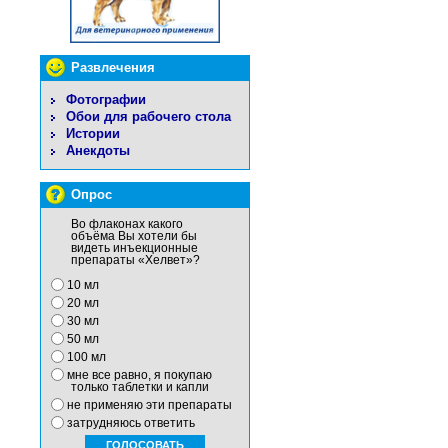
Развлечения
Фотографии
Обои для рабочего стола
Истории
Анекдоты
Опрос
Во флаконах какого
объёма Вы хотели бы
видеть инъекционные
препараты «Хелвет»?
10 мл
20 мл
30 мл
50 мл
100 мл
мне все равно, я покупаю
только таблетки и капли
не применяю эти препараты
затрудняюсь ответить