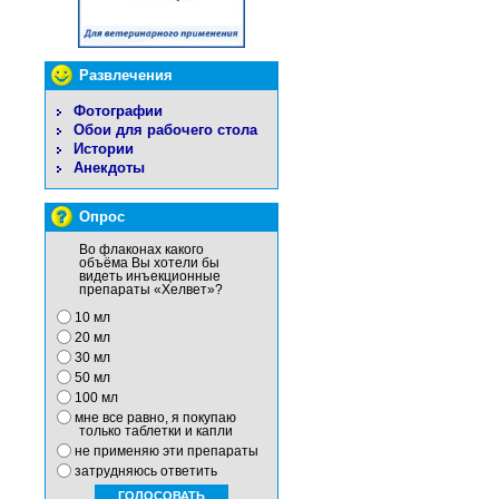
Развлечения
Фотографии
Обои для рабочего стола
Истории
Анекдоты
Опрос
Во флаконах какого
объёма Вы хотели бы
видеть инъекционные
препараты «Хелвет»?
10 мл
20 мл
30 мл
50 мл
100 мл
мне все равно, я покупаю
только таблетки и капли
не применяю эти препараты
затрудняюсь ответить