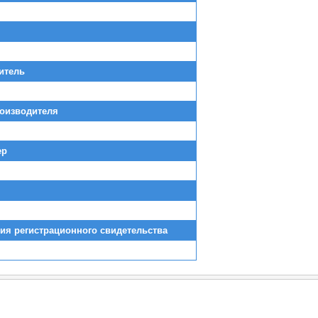
итель
роизводителя
ер
ия регистрационного свидетельства