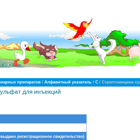
инарных препаратов
/
Алфавитный указатель
/
С
/ Стрептомицина су
ульфат для инъекций
 выдано регистрационное свидетельство)