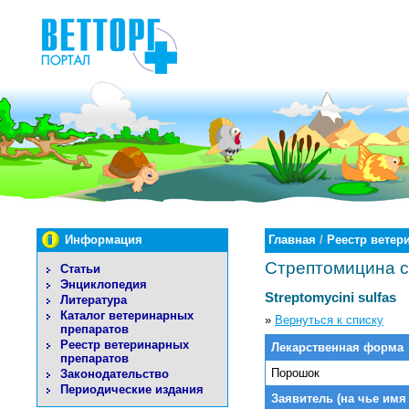
Информация
Главная
/
Реестр ветер
Стрептомицина с
Статьи
Энциклопедия
Streptomycini sulfas
Литература
Каталог ветеринарных
»
Вернуться к списку
препаратов
Реестр ветеринарных
Лекарственная форма
препаратов
Порошок
Законодательство
Периодические издания
Заявитель (на чье имя